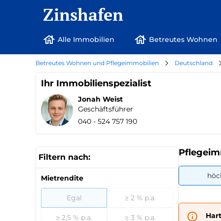
Zinshafen
Alle Immobilien
Betreutes Wohnen
Betreutes Wohnen und Pflegeimmobilien
Deutschland
Ihr Immobilienspezialist
Jonah Weist
Geschäftsführer
040 - 524 757 190
Pflegeim
Filtern nach:
höc
Mietrendite
Egal
≥ 2 % p.a.
Har
≥ 2,5 % p.a.
≥ 3 % p.a.