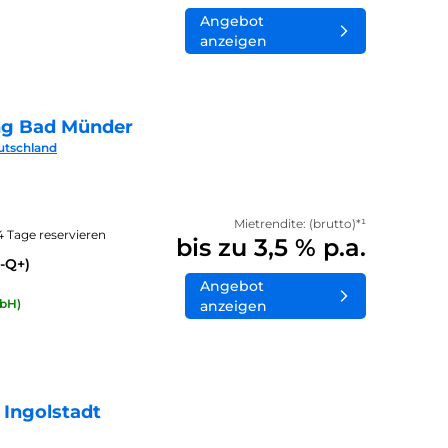
Angebot
anzeigen
ng Bad Münder
utschland
Mietrendite: (brutto)*¹
14 Tage reservieren
bis zu 3,5 % p.a.
-Q+)
Angebot
bH)
anzeigen
 Ingolstadt