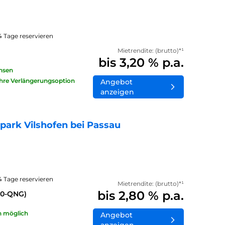
14 Tage reservieren
Mietrendite: (brutto)*¹
bis 3,20 % p.a.
insen
ahre Verlängerungsoption
Angebot
anzeigen
ark Vilshofen bei Passau
14 Tage reservieren
Mietrendite: (brutto)*¹
bis 2,80 % p.a.
40-QNG)
n möglich
Angebot