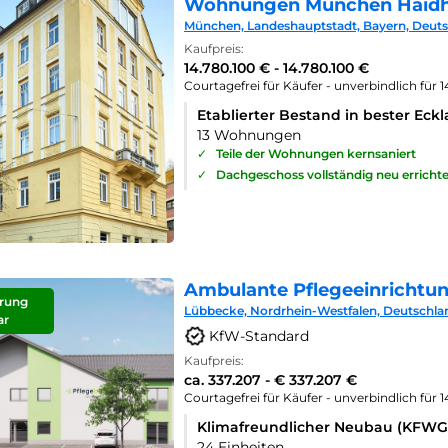
Wohnungen München Haid
München, Landeshauptstadt, Bayern, Deut
Kaufpreis:
14.780.100 € - 14.780.100 €
Courtagefrei für Käufer - unverbindlich für 
Etablierter Bestand in bester Eck
13 Wohnungen
✓
Teile der Wohnungen kernsaniert
✓
Dachgeschoss vollständig neu errichte
Ambulante Pflegeeinrichtu
rung
Lübbecke, Nordrhein-Westfalen, Deutschla
ar
KfW-Standard
Kaufpreis:
ca. 337.207 - € 337.207 €
Courtagefrei für Käufer - unverbindlich für 
Klimafreundlicher Neubau (KFWG
24 Einheiten