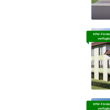
KfW-Förde
verfügb
KfW-Förde
verfügb