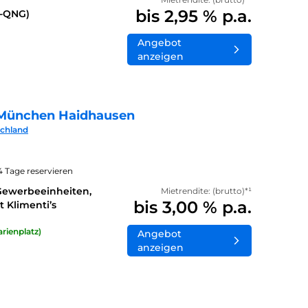
bis 2,95 % p.a.
0-QNG)
Angebot
anzeigen
München Haidhausen
schland
14 Tage reservieren
Gewerbeeinheiten,
Mietrendite: (brutto)*¹
bis 3,00 % p.a.
 Klimenti’s
rienplatz)
Angebot
anzeigen