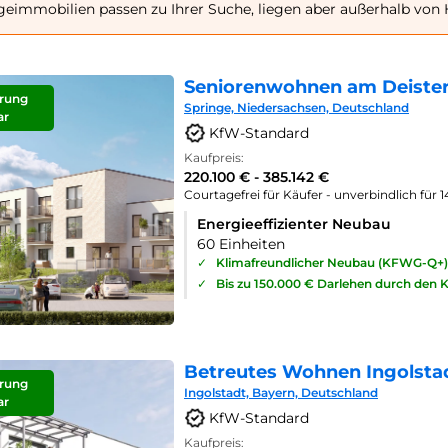
geimmobilien passen zu Ihrer Suche, liegen aber außerhalb von 
Seniorenwohnen am Deister
rung
Springe, Niedersachsen, Deutschland
ar
KfW-Standard
Kaufpreis:
220.100 € - 385.142 €
Courtagefrei für Käufer - unverbindlich für 
Energieeffizienter Neubau
60 Einheiten
✓
Klimafreundlicher Neubau (KFWG-Q+)
✓
Bis zu 150.000 € Darlehen durch den 
Betreutes Wohnen Ingolsta
rung
Ingolstadt, Bayern, Deutschland
ar
KfW-Standard
Kaufpreis: