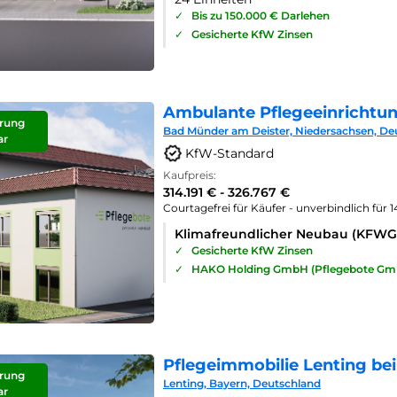
✓
Bis zu 150.000 € Darlehen
✓
Gesicherte KfW Zinsen
Ambulante Pflegeeinrichtu
rung
Bad Münder am Deister, Niedersachsen, De
ar
KfW-Standard
Kaufpreis:
314.191 € - 326.767 €
Courtagefrei für Käufer - unverbindlich für 
Klimafreundlicher Neubau (KFWG
✓
Gesicherte KfW Zinsen
✓
HAKO Holding GmbH (Pflegebote Gm
Pflegeimmobilie Lenting bei
rung
Lenting, Bayern, Deutschland
ar