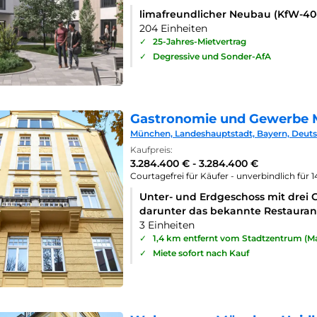
limafreundlicher Neubau (KfW-4
204 Einheiten
✓
25-Jahres-Mietvertrag
✓
Degressive und Sonder-AfA
Gastronomie und Gewerbe 
München, Landeshauptstadt, Bayern, Deut
Kaufpreis:
3.284.400 € - 3.284.400 €
Courtagefrei für Käufer - unverbindlich für 
Unter- und Erdgeschoss mit drei 
darunter das bekannte Restaurant
3 Einheiten
✓
1,4 km entfernt vom Stadtzentrum (Ma
✓
Miete sofort nach Kauf