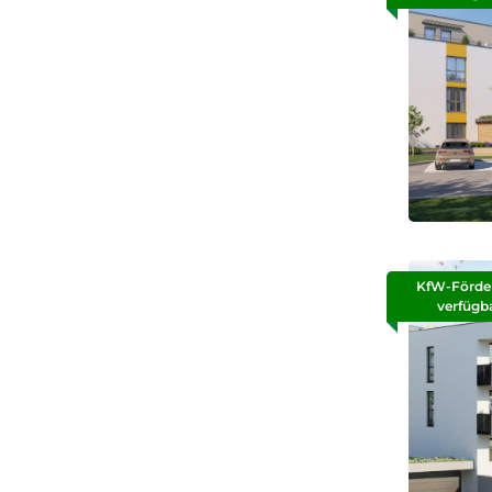
KfW-Förde
verfügb