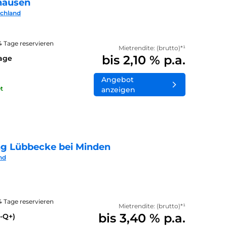
hausen
schland
14 Tage reservieren
Mietrendite: (brutto)*¹
bis 2,10 % p.a.
lage
Angebot
t
anzeigen
ng Lübbecke bei Minden
nd
14 Tage reservieren
Mietrendite: (brutto)*¹
bis 3,40 % p.a.
-Q+)