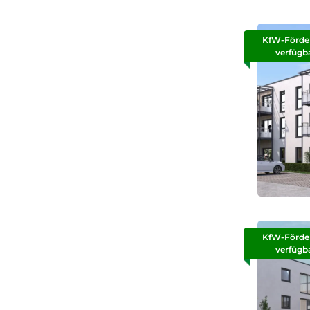
KfW-Förde
verfügb
KfW-Förde
verfügb