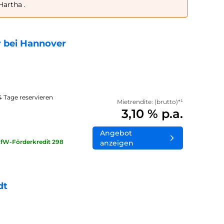
Hartha .
 bei Hannover
14 Tage reservieren
Mietrendite: (brutto)*¹
3,10 % p.a.
Angebot
KfW-Förderkredit 298
anzeigen
dt