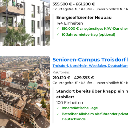
355.500 € - 661.200 €
Courtagefrei für Käufer - unverbindlich für 
Energieeffizienter Neubau
144 Einheiten
✓
150.000 € zinsgünstiges KfW-Darlehe
✓
10 Jahresmietvertrag (optional)
Senioren-Campus Troisdorf 
Troisdorf, Nordrhein-Westfalen, Deutschlan
Kaufpreis:
210.120 € - 429.393 €
Courtagefrei für Käufer - unverbindlich für 
Standort bereits über knapp ein 
etabliert
100 Einheiten
✓
Innerstädtische Lage
✓
Betreiber Alloheim als führender priv
Deutschlands