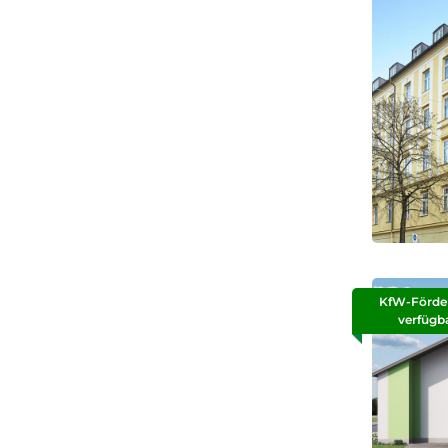
KfW-Förde
verfügb