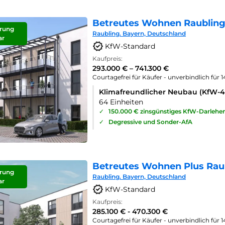
Betreutes Wohnen Raubling
rung
Raubling. Bayern, Deutschland
ar
KfW-Standard
Kaufpreis:
293.000 € – 741.300 €
Courtagefrei für Käufer - unverbindlich für 
Klimafreundlicher Neubau (KfW-
64 Einheiten
✓
150.000 € zinsgünstiges KfW-Darlehe
✓
Degressive und Sonder-AfA
Betreutes Wohnen Plus Rau
rung
Raubling. Bayern, Deutschland
ar
KfW-Standard
Kaufpreis:
285.100 € - 470.300 €
Courtagefrei für Käufer - unverbindlich für 