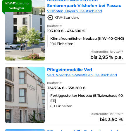
KfW-Förderung
Seniorenpark Vilshofen bei Passau
verfügbar
Vilshofen, Bayern, Deutschland
KfW-Standard
Kaufpreis:
193.100 € - 434.500 €
Klimafreundlicher Neubau (KfW-40-QNG)
106 Einheiten
Mietrendite: (brutto)*¹
bis 2,95 % p.a.
Pflegeimmobilie Verl
Verl, Nordrhein-Westfalen, Deutschland
Kaufpreis:
324.754 € - 358.289 €
Fertiggestellter Neubau (Effizienzhaus 40
EE)
80 Einheiten
Mietrendite: (brutto)*¹
bis 3,50 %