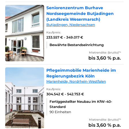
Seniorenzentrum Burhave
Nordseegemeinde Butjadingen
(Landkreis Wesermarsch)
Butjadingen, Niedersachsen
Kaufpreis:
233.557 € - 349.017 €
Bewährte Bestandseinrichtung
Mietrendite: (brutto)*¹
bis 3,60 % p.a.
Pflegeimmobilie Marienheide im
Regierungsbezirk Köln
Marienheide, Nordrhein-Westfalen
Kaufpreis:
304.542 € - 542.753 €
Fertiggestellter Neubau im KfW-40-
Standard
90 Einheiten
Mietrendite: (brutto)*¹
bis 3,60 % p.a.