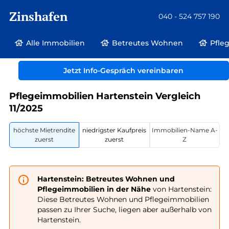
Zinshafen
040 - 524 757 190
Alle Immobilien
Betreutes Wohnen
Pfle
Betreutes Wohnen und Pflegeimmobilien
Deutschland
Sachsen
Jetzt Info-Gespräch vereinbaren
Hartenstein
Pflegeimmobilien Hartenstein Vergleich
11/2025
höchste Mietrendite
niedrigster Kaufpreis
Immobilien-Name A-
zuerst
zuerst
Z
Hartenstein: Betreutes Wohnen und
Pflegeimmobilien in der Nähe
von Hartenstein:
Diese Betreutes Wohnen und Pflegeimmobilien
passen zu Ihrer Suche, liegen aber außerhalb von
Hartenstein.