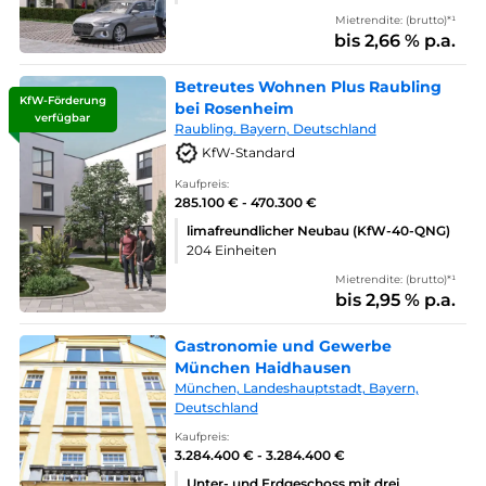
Mietrendite: (brutto)*¹
bis 2,66 % p.a.
Betreutes Wohnen Plus Raubling
KfW-Förderung
bei Rosenheim
verfügbar
Raubling. Bayern, Deutschland
KfW-Standard
Kaufpreis:
285.100 € - 470.300 €
limafreundlicher Neubau (KfW-40-QNG)
204 Einheiten
Mietrendite: (brutto)*¹
bis 2,95 % p.a.
Gastronomie und Gewerbe
München Haidhausen
München, Landeshauptstadt, Bayern,
Deutschland
Kaufpreis:
3.284.400 € - 3.284.400 €
Unter- und Erdgeschoss mit drei