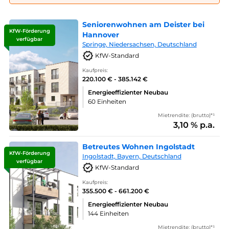
Seniorenwohnen am Deister bei
KfW-Förderung
Hannover
verfügbar
Springe, Niedersachsen, Deutschland
KfW-Standard
Kaufpreis:
220.100 € - 385.142 €
Energieeffizienter Neubau
60 Einheiten
Mietrendite: (brutto)*¹
3,10 % p.a.
Betreutes Wohnen Ingolstadt
KfW-Förderung
Ingolstadt, Bayern, Deutschland
verfügbar
KfW-Standard
Kaufpreis:
355.500 € - 661.200 €
Energieeffizienter Neubau
144 Einheiten
Mietrendite: (brutto)*¹