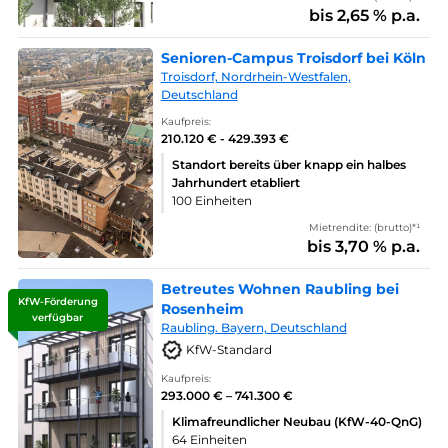
bis 2,65 % p.a.
Senioren-Campus Troisdorf bei Köln
Troisdorf, Nordrhein-Westfalen,
Deutschland
Kaufpreis:
210.120 € - 429.393 €
Standort bereits über knapp ein halbes
Jahrhundert etabliert
100 Einheiten
Mietrendite: (brutto)*¹
bis 3,70 % p.a.
Betreutes Wohnen Raubling bei
KfW-Förderung
Rosenheim
verfügbar
Raubling. Bayern, Deutschland
KfW-Standard
Kaufpreis:
293.000 € – 741.300 €
Klimafreundlicher Neubau (KfW-40-QnG)
64 Einheiten