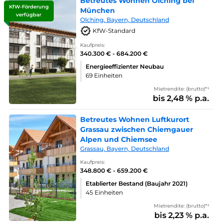
Betreutes Wohnen Olching bei
KfW-Förderung
München
verfügbar
Olching, Bayern, Deutschland
KfW-Standard
Kaufpreis:
340.300 € - 684.200 €
Energieeffizienter Neubau
69 Einheiten
Mietrendite: (brutto)*¹
bis 2,48 % p.a.
Betreutes Wohnen Luftkurort
Grassau zwischen Chiemgauer
Alpen und Chiemsee
Grassau, Bayern, Deutschland
Kaufpreis:
348.800 € - 659.200 €
Etablierter Bestand (Baujahr 2021)
45 Einheiten
Mietrendite: (brutto)*¹
bis 2,23 % p.a.