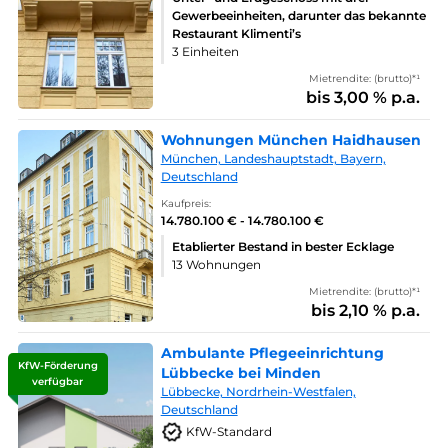
Gewerbeeinheiten, darunter das bekannte
Restaurant Klimenti’s
3 Einheiten
Mietrendite: (brutto)*¹
bis 3,00 % p.a.
Wohnungen München Haidhausen
München, Landeshauptstadt, Bayern,
Deutschland
Kaufpreis:
14.780.100 € - 14.780.100 €
Etablierter Bestand in bester Ecklage
13 Wohnungen
Mietrendite: (brutto)*¹
bis 2,10 % p.a.
Ambulante Pflegeeinrichtung
KfW-Förderung
Lübbecke bei Minden
verfügbar
Lübbecke, Nordrhein-Westfalen,
Deutschland
KfW-Standard