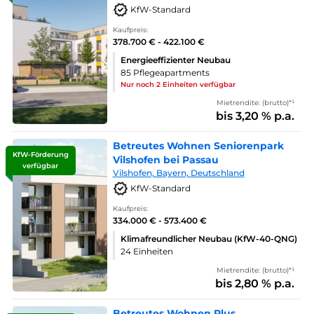
KfW-Standard
Kaufpreis:
378.700 € - 422.100 €
Energieeffizienter Neubau
85 Pflegeapartments
Nur noch 2 Einheiten verfügbar
Mietrendite: (brutto)*¹
bis 3,20 % p.a.
Betreutes Wohnen Seniorenpark
KfW-Förderung
Vilshofen bei Passau
verfügbar
Vilshofen, Bayern, Deutschland
KfW-Standard
Kaufpreis:
334.000 € - 573.400 €
Klimafreundlicher Neubau (KfW-40-QNG)
24 Einheiten
Mietrendite: (brutto)*¹
bis 2,80 % p.a.
Betreutes Wohnen Plus