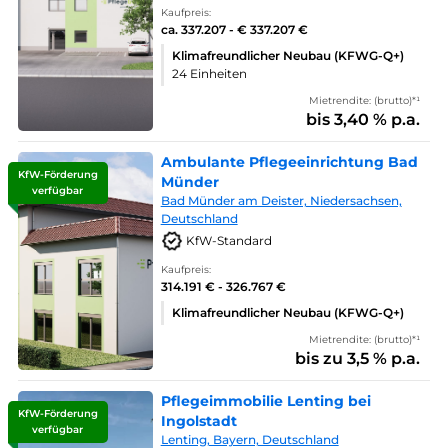
Kaufpreis:
ca. 337.207 - € 337.207 €
Klimafreundlicher Neubau (KFWG-Q+)
24 Einheiten
Mietrendite: (brutto)*¹
bis 3,40 % p.a.
Ambulante Pflegeeinrichtung Bad
KfW-Förderung
Münder
verfügbar
Bad Münder am Deister, Niedersachsen,
Deutschland
KfW-Standard
Kaufpreis:
314.191 € - 326.767 €
Klimafreundlicher Neubau (KFWG-Q+)
Mietrendite: (brutto)*¹
bis zu 3,5 % p.a.
Pflegeimmobilie Lenting bei
KfW-Förderung
Ingolstadt
verfügbar
Lenting, Bayern, Deutschland