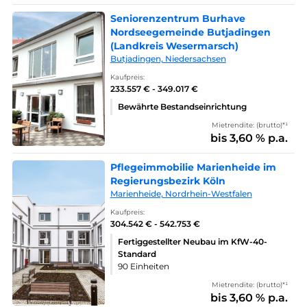
Seniorenzentrum Burhave
Nordseegemeinde Butjadingen
(Landkreis Wesermarsch)
Butjadingen, Niedersachsen
Kaufpreis:
233.557 € - 349.017 €
Bewährte Bestandseinrichtung
Mietrendite: (brutto)*¹
bis 3,60 % p.a.
Pflegeimmobilie Marienheide im
Regierungsbezirk Köln
Marienheide, Nordrhein-Westfalen
Kaufpreis:
304.542 € - 542.753 €
Fertiggestellter Neubau im KfW-40-
Standard
90 Einheiten
Mietrendite: (brutto)*¹
bis 3,60 % p.a.