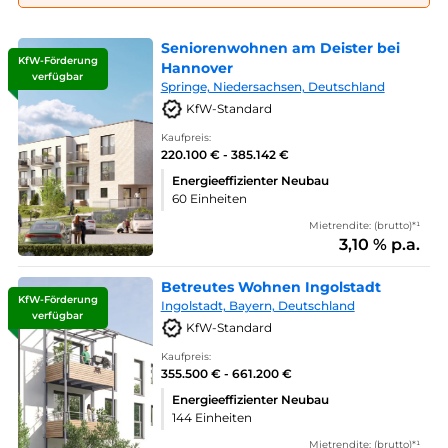
Seniorenwohnen am Deister bei
KfW-Förderung
Hannover
verfügbar
Springe, Niedersachsen, Deutschland
KfW-Standard
Kaufpreis:
220.100 € - 385.142 €
Energieeffizienter Neubau
60 Einheiten
Mietrendite: (brutto)*¹
3,10 % p.a.
Betreutes Wohnen Ingolstadt
KfW-Förderung
Ingolstadt, Bayern, Deutschland
verfügbar
KfW-Standard
Kaufpreis:
355.500 € - 661.200 €
Energieeffizienter Neubau
144 Einheiten
Mietrendite: (brutto)*¹