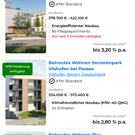
KfW-Standard
Kaufpreis:
378.700 € - 422.100 €
Energieeffizienter Neubau
85 Pflegeapartments
Nur noch 2 Einheiten verfügbar
Mietrendite: (brutto)*¹
bis 3,20 % p.a.
Betreutes Wohnen Seniorenpark
KfW-Förderung
Vilshofen bei Passau
verfügbar
Vilshofen, Bayern, Deutschland
KfW-Standard
Kaufpreis:
334.000 € - 573.400 €
Klimafreundlicher Neubau (KfW-40-QNG)
24 Einheiten
Mietrendite: (brutto)*¹
bis 2,80 % p.a.
Betreutes Wohnen Plus