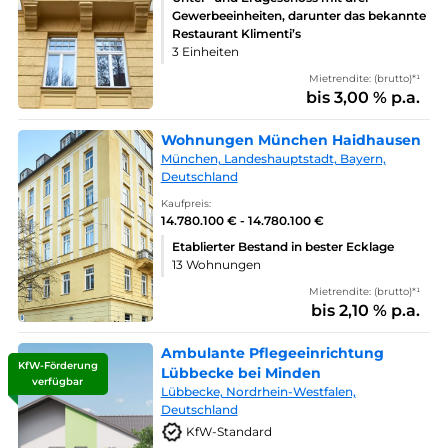
Gewerbeeinheiten, darunter das bekannte
Restaurant Klimenti’s
3 Einheiten
Mietrendite: (brutto)*¹
bis 3,00 % p.a.
Wohnungen München Haidhausen
München, Landeshauptstadt, Bayern,
Deutschland
Kaufpreis:
14.780.100 € - 14.780.100 €
Etablierter Bestand in bester Ecklage
13 Wohnungen
Mietrendite: (brutto)*¹
bis 2,10 % p.a.
Ambulante Pflegeeinrichtung
KfW-Förderung
Lübbecke bei Minden
verfügbar
Lübbecke, Nordrhein-Westfalen,
Deutschland
KfW-Standard