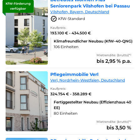
KfW-Förderung
Seniorenpark Vilshofen bei Passau
verfügbar
Vilshofen, Bayern, Deutschland
KfW-Standard
Kaufpreis:
193.100 € - 434.500 €
Klimafreundlicher Neubau (KfW-40-QNG)
106 Einheiten
Mietrendite: (brutto)*¹
bis 2,95 % p.a.
Pflegeimmobilie Verl
Verl, Nordrhein-Westfalen, Deutschland
Kaufpreis:
324.754 € - 358.289 €
Fertiggestellter Neubau (Effizienzhaus 40
EE)
80 Einheiten
Mietrendite: (brutto)*¹
bis 3,50 %