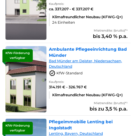
Kaufpreis:
ca. 337.207 - € 337.207 €
Klimafreundlicher Neubau (KFWG-Q+)
24 Einheiten
Mietrendite: (brutto)*¹
bis 3,40 % p.a.
Ambulante Pflegeeinrichtung Bad
KfW-Förderung
Münder
verfügbar
Bad Münder am Deister, Niedersachsen,
Deutschland
KfW-Standard
Kaufpreis:
314.191 € - 326.767 €
Klimafreundlicher Neubau (KFWG-Q+)
Mietrendite: (brutto)*¹
bis zu 3,5 % p.a.
Pflegeimmobilie Lenting bei
KfW-Förderung
Ingolstadt
verfügbar
Lenting, Bayern, Deutschland