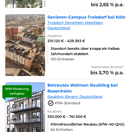
bis 2,65 % p.a.
Senioren-Campus Troisdorf bei Köln
Troisdorf, Nordrhein-Westfalen,
Deutschland
Kaufpreis:
210.120 € - 429.393 €
Standort bereits über knapp ein halbes
Jahrhundert etabliert
100 Einheiten
Mietrendite: (brutto)*¹
bis 3,70 % p.a.
Betreutes Wohnen Raubling bei
KfW-Förderung
Rosenheim
verfügbar
Raubling. Bayern, Deutschland
KfW-Standard
Kaufpreis:
293.000 € – 741.300 €
Klimafreundlicher Neubau (KfW-40-QnG)
64 Einheiten