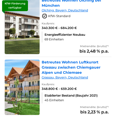
Betreutes Wohnen Olching bei
KfW-Förderung
München
verfügbar
Olching, Bayern, Deutschland
KfW-Standard
Kaufpreis:
340.300 € - 684.200 €
Energieeffizienter Neubau
69 Einheiten
Mietrendite: (brutto)*¹
bis 2,48 % p.a.
Betreutes Wohnen Luftkurort
Grassau zwischen Chiemgauer
Alpen und Chiemsee
Grassau, Bayern, Deutschland
Kaufpreis:
348.800 € - 659.200 €
Etablierter Bestand (Baujahr 2021)
45 Einheiten
Mietrendite: (brutto)*¹
bis 2,23 % p.a.