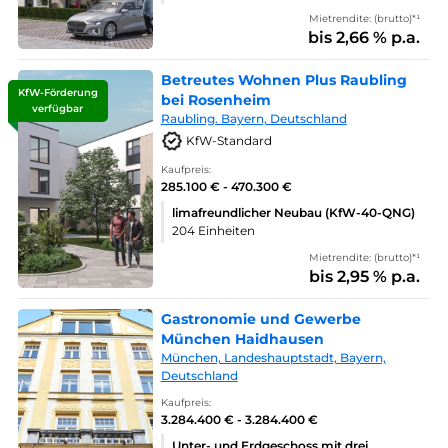
Mietrendite: (brutto)*¹
bis 2,66 % p.a.
Betreutes Wohnen Plus Raubling
KfW-Förderung
bei Rosenheim
verfügbar
Raubling. Bayern, Deutschland
KfW-Standard
Kaufpreis:
285.100 € - 470.300 €
limafreundlicher Neubau (KfW-40-QNG)
204 Einheiten
Mietrendite: (brutto)*¹
bis 2,95 % p.a.
Gastronomie und Gewerbe
München Haidhausen
München, Landeshauptstadt, Bayern,
Deutschland
Kaufpreis:
3.284.400 € - 3.284.400 €
Unter- und Erdgeschoss mit drei