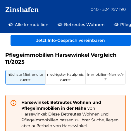
Zinshafen
040 - 524 757 190
Alle Immobilien
Betreutes Wohnen
Pfle
Betreutes Wohnen und Pflegeimmobilien
Deutschland
Jetzt Info-Gespräch vereinbaren
Nordrhein-Westfalen
Harsewinkel
Pflegeimmobilien Harsewinkel Vergleich
11/2025
höchste Mietrendite
niedrigster Kaufpreis
Immobilien-Name A-
zuerst
zuerst
Z
Harsewinkel: Betreutes Wohnen und
Pflegeimmobilien in der Nähe
von
Harsewinkel: Diese Betreutes Wohnen und
Pflegeimmobilien passen zu Ihrer Suche, liegen
aber außerhalb von Harsewinkel.