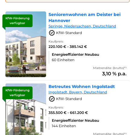
Seniorenwohnen am Deister bei
KfW-Förderung
Hannover
verfügbar
Springe, Niedersachsen, Deutschland
KfW-Standard
Kaufpreis:
220.100 € - 385.142 €
Energieeffizienter Neubau
60 Einheiten
Mietrendite: (brutto)*¹
3,10 % p.a.
Betreutes Wohnen Ingolstadt
KfW-Förderung
Ingolstadt, Bayern, Deutschland
verfügbar
KfW-Standard
Kaufpreis:
355.500 € - 661.200 €
Energieeffizienter Neubau
144 Einheiten
Mietrendite: (brutto)*¹