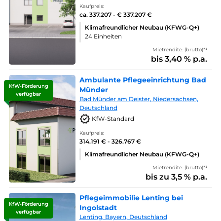
Kaufpreis:
ca. 337.207 - € 337.207 €
Klimafreundlicher Neubau (KFWG-Q+)
24 Einheiten
Mietrendite: (brutto)*¹
bis 3,40 % p.a.
Ambulante Pflegeeinrichtung Bad
KfW-Förderung
Münder
verfügbar
Bad Münder am Deister, Niedersachsen,
Deutschland
KfW-Standard
Kaufpreis:
314.191 € - 326.767 €
Klimafreundlicher Neubau (KFWG-Q+)
Mietrendite: (brutto)*¹
bis zu 3,5 % p.a.
Pflegeimmobilie Lenting bei
KfW-Förderung
Ingolstadt
verfügbar
Lenting, Bayern, Deutschland