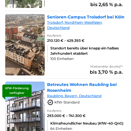
bis 2,65 % p.a.
Senioren-Campus Troisdorf bei Köln
Troisdorf, Nordrhein-Westfalen,
Deutschland
Kaufpreis:
210.120 € - 429.393 €
Standort bereits über knapp ein halbes
Jahrhundert etabliert
100 Einheiten
Mietrendite: (brutto)*¹
bis 3,70 % p.a.
Betreutes Wohnen Raubling bei
KfW-Förderung
Rosenheim
verfügbar
Raubling. Bayern, Deutschland
KfW-Standard
Kaufpreis:
293.000 € – 741.300 €
Klimafreundlicher Neubau (KfW-40-QnG)
64 Einheiten