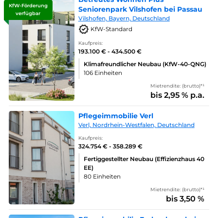
KfW-Förderung
Seniorenpark Vilshofen bei Passau
verfügbar
Vilshofen, Bayern, Deutschland
KfW-Standard
Kaufpreis:
193.100 € - 434.500 €
Klimafreundlicher Neubau (KfW-40-QNG)
106 Einheiten
Mietrendite: (brutto)*¹
bis 2,95 % p.a.
Pflegeimmobilie Verl
Verl, Nordrhein-Westfalen, Deutschland
Kaufpreis:
324.754 € - 358.289 €
Fertiggestellter Neubau (Effizienzhaus 40
EE)
80 Einheiten
Mietrendite: (brutto)*¹
bis 3,50 %