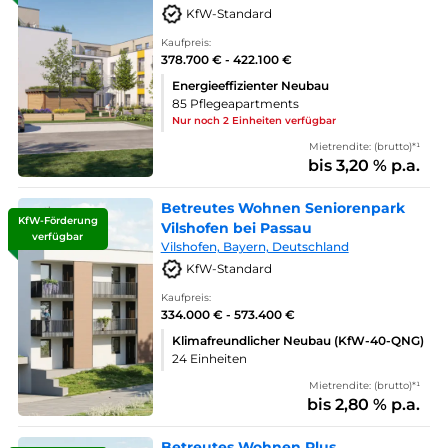
KfW-Standard
Kaufpreis:
378.700 € - 422.100 €
Energieeffizienter Neubau
85 Pflegeapartments
Nur noch 2 Einheiten verfügbar
Mietrendite: (brutto)*¹
bis 3,20 % p.a.
Betreutes Wohnen Seniorenpark
KfW-Förderung
Vilshofen bei Passau
verfügbar
Vilshofen, Bayern, Deutschland
KfW-Standard
Kaufpreis:
334.000 € - 573.400 €
Klimafreundlicher Neubau (KfW-40-QNG)
24 Einheiten
Mietrendite: (brutto)*¹
bis 2,80 % p.a.
Betreutes Wohnen Plus