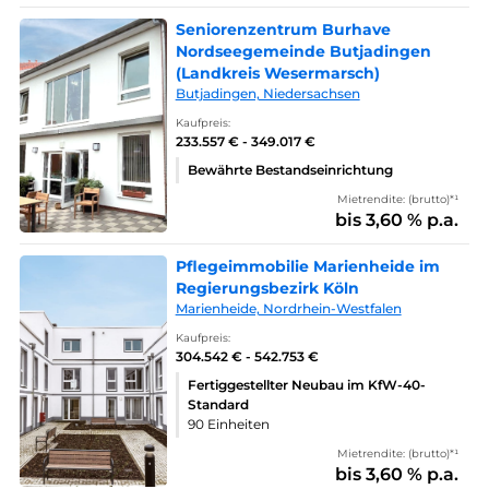
Seniorenzentrum Burhave
Nordseegemeinde Butjadingen
(Landkreis Wesermarsch)
Butjadingen, Niedersachsen
Kaufpreis:
233.557 € - 349.017 €
Bewährte Bestandseinrichtung
Mietrendite: (brutto)*¹
bis 3,60 % p.a.
Pflegeimmobilie Marienheide im
Regierungsbezirk Köln
Marienheide, Nordrhein-Westfalen
Kaufpreis:
304.542 € - 542.753 €
Fertiggestellter Neubau im KfW-40-
Standard
90 Einheiten
Mietrendite: (brutto)*¹
bis 3,60 % p.a.