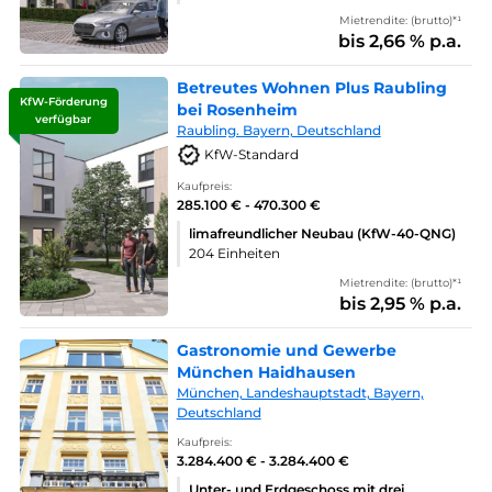
Mietrendite: (brutto)*¹
bis 2,66 % p.a.
Betreutes Wohnen Plus Raubling
KfW-Förderung
bei Rosenheim
verfügbar
Raubling. Bayern, Deutschland
KfW-Standard
Kaufpreis:
285.100 € - 470.300 €
limafreundlicher Neubau (KfW-40-QNG)
204 Einheiten
Mietrendite: (brutto)*¹
bis 2,95 % p.a.
Gastronomie und Gewerbe
München Haidhausen
München, Landeshauptstadt, Bayern,
Deutschland
Kaufpreis:
3.284.400 € - 3.284.400 €
Unter- und Erdgeschoss mit drei