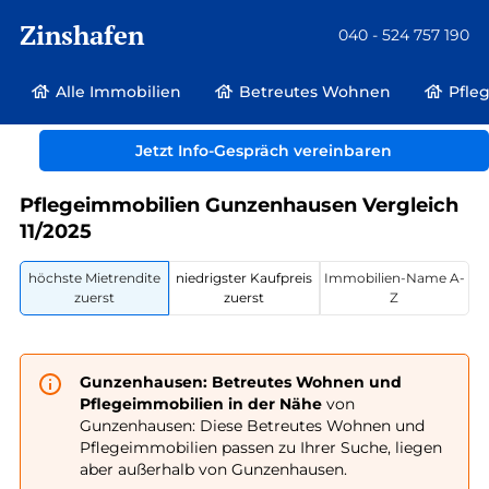
Zinshafen
040 - 524 757 190
Alle Immobilien
Betreutes Wohnen
Pfle
Betreutes Wohnen und Pflegeimmobilien
Deutschland
Bayern
Jetzt Info-Gespräch vereinbaren
Gunzenhausen
Pflegeimmobilien Gunzenhausen Vergleich
11/2025
höchste Mietrendite
niedrigster Kaufpreis
Immobilien-Name A-
zuerst
zuerst
Z
Gunzenhausen: Betreutes Wohnen und
Pflegeimmobilien in der Nähe
von
Gunzenhausen: Diese Betreutes Wohnen und
Pflegeimmobilien passen zu Ihrer Suche, liegen
aber außerhalb von Gunzenhausen.