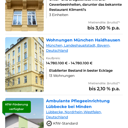
Gewerbeeinheiten, darunter das bekannte
Restaurant Klimenti’s
3 Einheiten
Mietrendite: (brutto)*¹
bis 3,00 % p.a.
Wohnungen München Haidhausen
München, Landeshauptstadt, Bayern,
Deutschland
Kaufpreis:
14.780.100 € - 14.780.100 €
Etablierter Bestand in bester Ecklage
13 Wohnungen
Mietrendite: (brutto)*¹
bis 2,10 % p.a.
Ambulante Pflegeeinrichtung
KfW-Förderung
Lübbecke bei Minden
verfügbar
Lübbecke, Nordrhein-Westfalen,
Deutschland
KfW-Standard