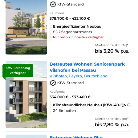
KfW-Standard
Kaufpreis:
378.700 € - 422.100 €
Energieeffizienter Neubau
85 Pflegeapartments
Nur noch 2 Einheiten verfügbar
Mietrendite: (brutto)*¹
bis 3,20 % p.a.
Betreutes Wohnen Seniorenpark
KfW-Förderung
Vilshofen bei Passau
verfügbar
Vilshofen, Bayern, Deutschland
KfW-Standard
Kaufpreis:
334.000 € - 573.400 €
Klimafreundlicher Neubau (KfW-40-QNG)
24 Einheiten
Mietrendite: (brutto)*¹
bis 2,80 % p.a.
Betreutes Wohnen Plus