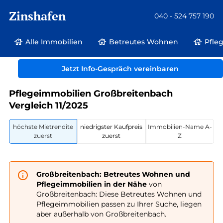
Zinshafen
040 - 524 757 190
Alle Immobilien
Betreutes Wohnen
Pfle
Betreutes Wohnen und Pflegeimmobilien
Deutschland
Thüringen
Jetzt Info-Gespräch vereinbaren
Großbreitenbach
Pflegeimmobilien Großbreitenbach
Vergleich 11/2025
höchste Mietrendite
niedrigster Kaufpreis
Immobilien-Name A-
zuerst
zuerst
Z
Großbreitenbach: Betreutes Wohnen und
Pflegeimmobilien in der Nähe
von
Großbreitenbach: Diese Betreutes Wohnen und
Pflegeimmobilien passen zu Ihrer Suche, liegen
aber außerhalb von Großbreitenbach.