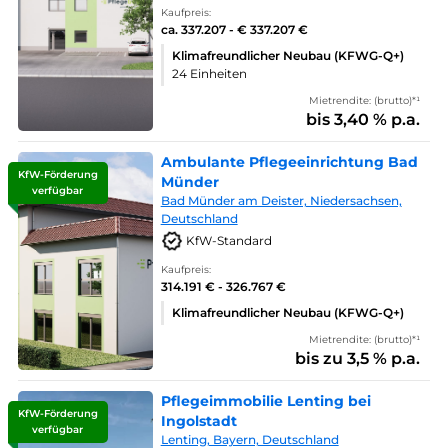
Kaufpreis:
ca. 337.207 - € 337.207 €
Klimafreundlicher Neubau (KFWG-Q+)
24 Einheiten
Mietrendite: (brutto)*¹
bis 3,40 % p.a.
Ambulante Pflegeeinrichtung Bad
KfW-Förderung
Münder
verfügbar
Bad Münder am Deister, Niedersachsen,
Deutschland
KfW-Standard
Kaufpreis:
314.191 € - 326.767 €
Klimafreundlicher Neubau (KFWG-Q+)
Mietrendite: (brutto)*¹
bis zu 3,5 % p.a.
Pflegeimmobilie Lenting bei
KfW-Förderung
Ingolstadt
verfügbar
Lenting, Bayern, Deutschland