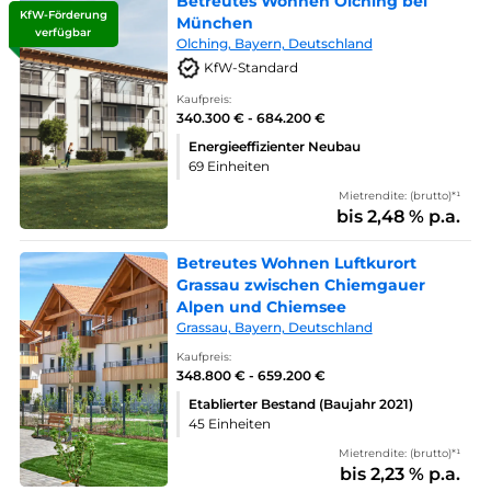
Betreutes Wohnen Olching bei
KfW-Förderung
München
verfügbar
Olching, Bayern, Deutschland
KfW-Standard
Kaufpreis:
340.300 € - 684.200 €
Energieeffizienter Neubau
69 Einheiten
Mietrendite: (brutto)*¹
bis 2,48 % p.a.
Betreutes Wohnen Luftkurort
Grassau zwischen Chiemgauer
Alpen und Chiemsee
Grassau, Bayern, Deutschland
Kaufpreis:
348.800 € - 659.200 €
Etablierter Bestand (Baujahr 2021)
45 Einheiten
Mietrendite: (brutto)*¹
bis 2,23 % p.a.