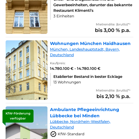
Gewerbeeinheiten, darunter das bekannte
Restaurant Klimenti’s
3 Einheiten
Mietrendite: (brutto)*¹
bis 3,00 % p.a.
Wohnungen München Haidhausen
München, Landeshauptstadt, Bayern,
Deutschland
Kaufpreis:
14.780.100 € - 14.780.100 €
Etablierter Bestand in bester Ecklage
13 Wohnungen
Mietrendite: (brutto)*¹
bis 2,10 % p.a.
Ambulante Pflegeeinrichtung
KfW-Förderung
Lübbecke bei Minden
verfügbar
Lübbecke, Nordrhein-Westfalen,
Deutschland
KfW-Standard