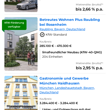
Mietrendite: (brutto)*¹
bis 2,66 % p.a.
Betreutes Wohnen Plus Raubling
KfW-Förderung
bei Rosenheim
verfügbar
Raubling. Bayern, Deutschland
KfW-Standard
Kaufpreis:
285.100 € - 470.300 €
limafreundlicher Neubau (KfW-40-QNG)
204 Einheiten
Mietrendite: (brutto)*¹
bis 2,95 % p.a.
Gastronomie und Gewerbe
München Haidhausen
München, Landeshauptstadt, Bayern,
Deutschland
Kaufpreis:
3.284.400 € - 3.284.400 €
Unter- und Erdgeschoss mit drei