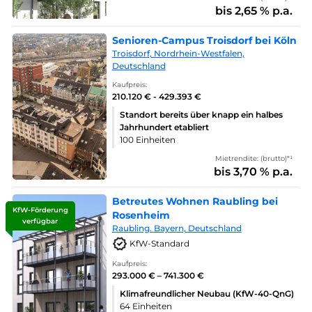
bis 2,65 % p.a.
Senioren-Campus Troisdorf bei Köln
Troisdorf, Nordrhein-Westfalen,
Deutschland
Kaufpreis:
210.120 € - 429.393 €
Standort bereits über knapp ein halbes
Jahrhundert etabliert
100 Einheiten
Mietrendite: (brutto)*¹
bis 3,70 % p.a.
Betreutes Wohnen Raubling bei
KfW-Förderung
Rosenheim
verfügbar
Raubling. Bayern, Deutschland
KfW-Standard
Kaufpreis:
293.000 € – 741.300 €
Klimafreundlicher Neubau (KfW-40-QnG)
64 Einheiten