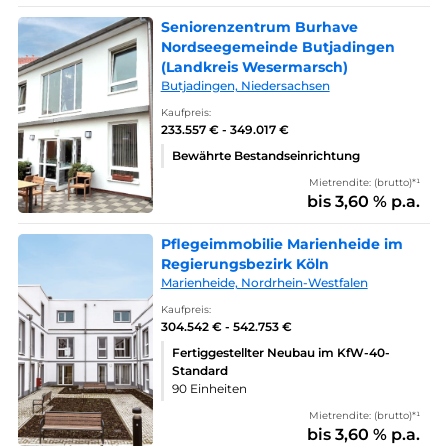
Seniorenzentrum Burhave
Nordseegemeinde Butjadingen
(Landkreis Wesermarsch)
Butjadingen, Niedersachsen
Kaufpreis:
233.557 € - 349.017 €
Bewährte Bestandseinrichtung
Mietrendite: (brutto)*¹
bis 3,60 % p.a.
Pflegeimmobilie Marienheide im
Regierungsbezirk Köln
Marienheide, Nordrhein-Westfalen
Kaufpreis:
304.542 € - 542.753 €
Fertiggestellter Neubau im KfW-40-
Standard
90 Einheiten
Mietrendite: (brutto)*¹
bis 3,60 % p.a.