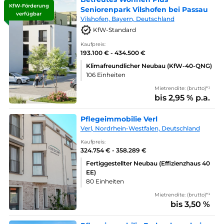
KfW-Förderung
Seniorenpark Vilshofen bei Passau
verfügbar
Vilshofen, Bayern, Deutschland
KfW-Standard
Kaufpreis:
193.100 € - 434.500 €
Klimafreundlicher Neubau (KfW-40-QNG)
106 Einheiten
Mietrendite: (brutto)*¹
bis 2,95 % p.a.
Pflegeimmobilie Verl
Verl, Nordrhein-Westfalen, Deutschland
Kaufpreis:
324.754 € - 358.289 €
Fertiggestellter Neubau (Effizienzhaus 40
EE)
80 Einheiten
Mietrendite: (brutto)*¹
bis 3,50 %