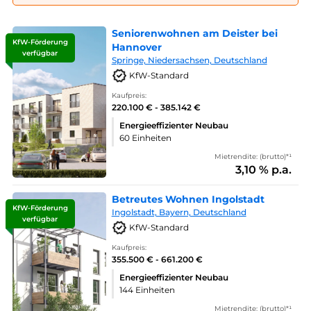
Seniorenwohnen am Deister bei
KfW-Förderung
Hannover
verfügbar
Springe, Niedersachsen, Deutschland
KfW-Standard
Kaufpreis:
220.100 € - 385.142 €
Energieeffizienter Neubau
60 Einheiten
Mietrendite: (brutto)*¹
3,10 % p.a.
Betreutes Wohnen Ingolstadt
KfW-Förderung
Ingolstadt, Bayern, Deutschland
verfügbar
KfW-Standard
Kaufpreis:
355.500 € - 661.200 €
Energieeffizienter Neubau
144 Einheiten
Mietrendite: (brutto)*¹