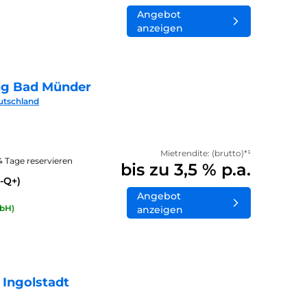
Angebot
anzeigen
ng Bad Münder
utschland
Mietrendite: (brutto)*¹
14 Tage reservieren
bis zu 3,5 % p.a.
-Q+)
Angebot
bH)
anzeigen
 Ingolstadt