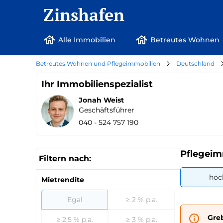
Zinshafen
Alle Immobilien
Betreutes Wohnen
Betreutes Wohnen und Pflegeimmobilien
Deutschland
Ihr Immobilienspezialist
Jonah Weist
Geschäftsführer
040 - 524 757 190
Pflegeim
Filtern nach:
höc
Mietrendite
Egal
≥ 2 % p.a.
Gre
≥ 2,5 % p.a.
≥ 3 % p.a.