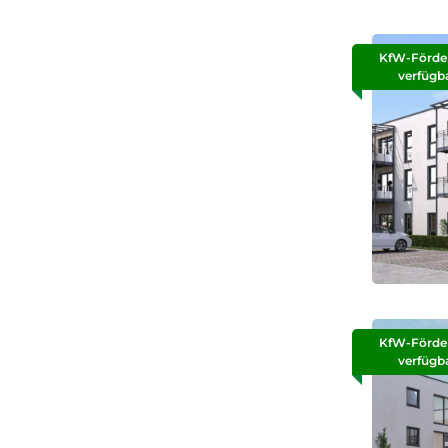
KfW-Förde
verfügb
KfW-Förde
verfügb