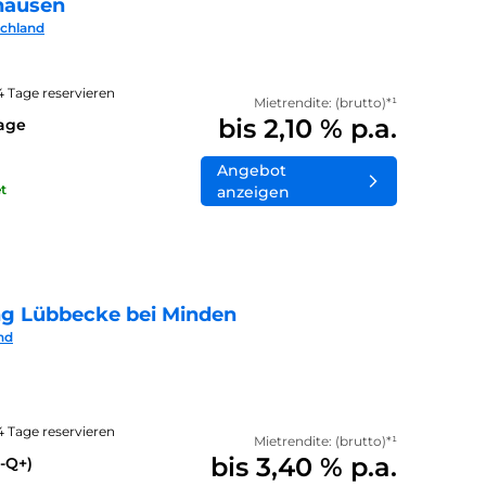
hausen
schland
14 Tage reservieren
Mietrendite: (brutto)*¹
bis 2,10 % p.a.
lage
Angebot
t
anzeigen
ng Lübbecke bei Minden
nd
14 Tage reservieren
Mietrendite: (brutto)*¹
bis 3,40 % p.a.
-Q+)