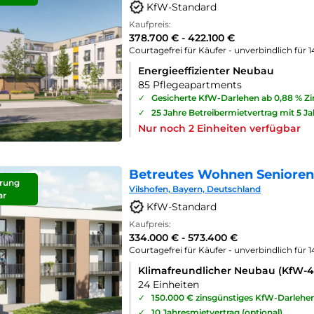
KfW-Standard
Kaufpreis:
378.700 € - 422.100 €
Courtagefrei für Käufer - unverbindlich für 
Energieeffizienter Neubau
85 Pflegeapartments
✓
Gesicherte KfW-Darlehen ab 0,88 % Z
✓
25 Jahre Betreibermietvertrag mit 5 J
Nur noch 2 Einheiten verfügbar
Betreutes Wohnen Seniorenp
rung
Vilshofen, Bayern, Deutschland
ar
KfW-Standard
Kaufpreis:
334.000 € - 573.400 €
Courtagefrei für Käufer - unverbindlich für 
Klimafreundlicher Neubau (KfW-
24 Einheiten
✓
150.000 € zinsgünstiges KfW-Darlehe
✓
10 Jahresmietvertrag (optional)