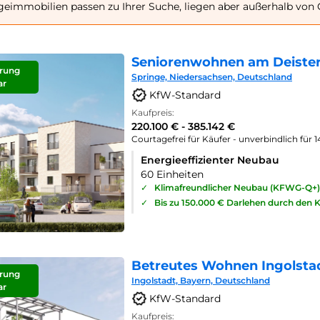
geimmobilien passen zu Ihrer Suche, liegen aber außerhalb von
Seniorenwohnen am Deister
rung
Springe, Niedersachsen, Deutschland
ar
KfW-Standard
Kaufpreis:
220.100 € - 385.142 €
Courtagefrei für Käufer - unverbindlich für 
Energieeffizienter Neubau
60 Einheiten
✓
Klimafreundlicher Neubau (KFWG-Q+)
✓
Bis zu 150.000 € Darlehen durch den 
Betreutes Wohnen Ingolsta
rung
Ingolstadt, Bayern, Deutschland
ar
KfW-Standard
Kaufpreis: