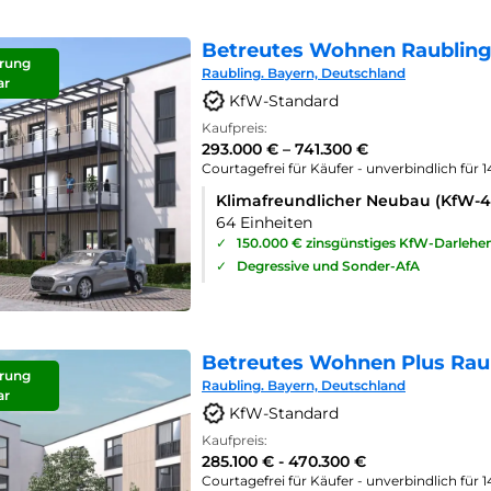
Betreutes Wohnen Raubling
rung
Raubling. Bayern, Deutschland
ar
KfW-Standard
Kaufpreis:
293.000 € – 741.300 €
Courtagefrei für Käufer - unverbindlich für 
Klimafreundlicher Neubau (KfW-
64 Einheiten
✓
150.000 € zinsgünstiges KfW-Darlehe
✓
Degressive und Sonder-AfA
Betreutes Wohnen Plus Rau
rung
Raubling. Bayern, Deutschland
ar
KfW-Standard
Kaufpreis:
285.100 € - 470.300 €
Courtagefrei für Käufer - unverbindlich für 