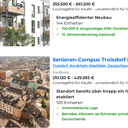
355.500 € - 661.200 €
Courtagefrei für Käufer - unverbindlich für 
Energieeffizienter Neubau
144 Einheiten
✓
150.000 € zinsgünstiges KfW-Darlehe
✓
10 Jahresmietvertrag (optional)
Senioren-Campus Troisdorf 
Troisdorf, Nordrhein-Westfalen, Deutschlan
Kaufpreis:
210.120 € - 429.393 €
Courtagefrei für Käufer - unverbindlich für 
Standort bereits über knapp ein 
etabliert
100 Einheiten
✓
Innerstädtische Lage
✓
Betreiber Alloheim als führender priv
Deutschlands