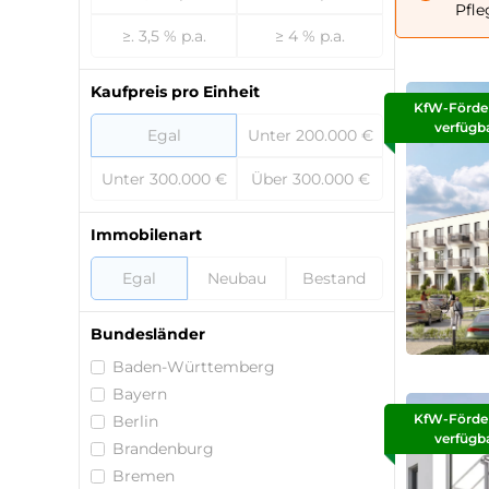
Pfle
≥. 3,5 % p.a.
≥ 4 % p.a.
Kaufpreis pro Einheit
KfW-Förde
verfügb
Egal
Unter 200.000 €
Unter 300.000 €
Über 300.000 €
Immobilenart
Egal
Neubau
Bestand
Bundesländer
Baden-Württemberg
Bayern
KfW-Förde
Berlin
verfügb
Brandenburg
Bremen