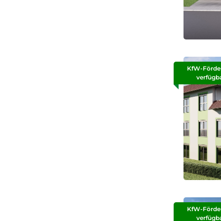
KfW-Förde
verfügb
KfW-Förde
verfügb