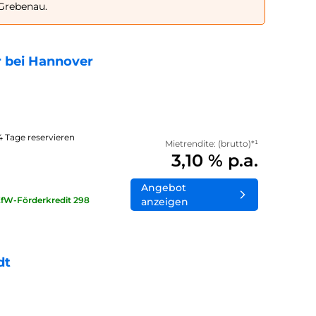
 Grebenau.
 bei Hannover
14 Tage reservieren
Mietrendite: (brutto)*¹
3,10 % p.a.
Angebot
KfW-Förderkredit 298
anzeigen
dt