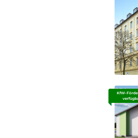
KfW-Förde
verfügb