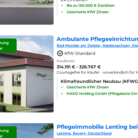
✓
Bis zu 150.000 € Darlehen
✓
Gesicherte KfW Zinsen
Ambulante Pflegeeinrichtu
rung
Bad Münder am Deister, Niedersachsen, De
ar
KfW-Standard
Kaufpreis:
314.191 € - 326.767 €
Courtagefrei für Käufer - unverbindlich für 
Klimafreundlicher Neubau (KFWG
✓
Gesicherte KfW Zinsen
✓
HAKO Holding GmbH (Pflegebote Gm
Pflegeimmobilie Lenting bei
rung
Lenting, Bayern, Deutschland
ar