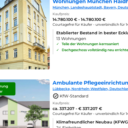
Wohnungen München Haid
München, Landeshauptstadt, Bayern, Deut
Kaufpreis:
14.780.100 € - 14.780.100 €
Courtagefrei für Käufer - unverbindlich für 
Etablierter Bestand in bester Eck
13 Wohnungen
✓
Teile der Wohnungen kernsaniert
✓
Dachgeschoss vollständig neu errichte
Ambulante Pflegeeinrichtu
rung
Lübbecke, Nordrhein-Westfalen, Deutschla
ar
KfW-Standard
Kaufpreis:
ca. 337.207 - € 337.207 €
Courtagefrei für Käufer - unverbindlich für 
Klimafreundlicher Neubau (KFWG
24 Einheiten