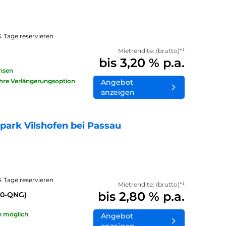
14 Tage reservieren
Mietrendite: (brutto)*¹
bis 3,20 % p.a.
insen
ahre Verlängerungsoption
Angebot
anzeigen
ark Vilshofen bei Passau
14 Tage reservieren
Mietrendite: (brutto)*¹
bis 2,80 % p.a.
40-QNG)
n möglich
Angebot