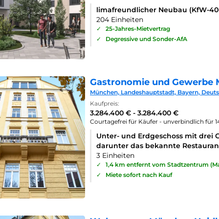
limafreundlicher Neubau (KfW-4
204 Einheiten
✓
25-Jahres-Mietvertrag
✓
Degressive und Sonder-AfA
Gastronomie und Gewerbe 
München, Landeshauptstadt, Bayern, Deut
Kaufpreis:
3.284.400 € - 3.284.400 €
Courtagefrei für Käufer - unverbindlich für 
Unter- und Erdgeschoss mit drei 
darunter das bekannte Restaurant
3 Einheiten
✓
1,4 km entfernt vom Stadtzentrum (Ma
✓
Miete sofort nach Kauf