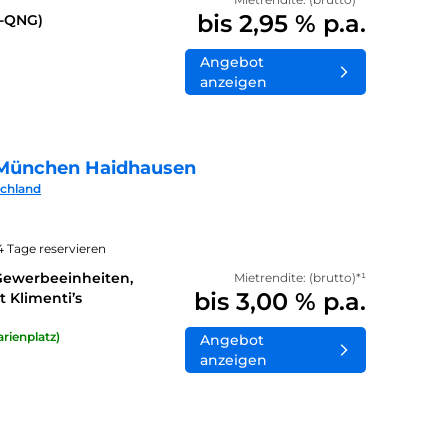
bis 2,95 % p.a.
0-QNG)
Angebot
anzeigen
München Haidhausen
schland
14 Tage reservieren
Gewerbeeinheiten,
Mietrendite: (brutto)*¹
bis 3,00 % p.a.
 Klimenti’s
rienplatz)
Angebot
anzeigen