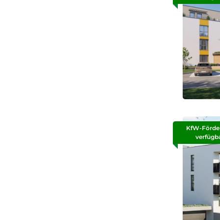
KfW-Förde
verfügb