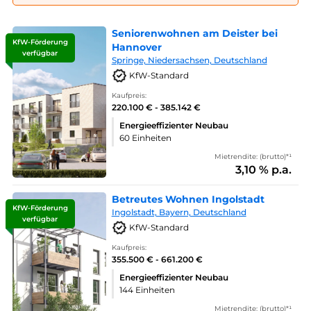
Seniorenwohnen am Deister bei
KfW-Förderung
Hannover
verfügbar
Springe, Niedersachsen, Deutschland
KfW-Standard
Kaufpreis:
220.100 € - 385.142 €
Energieeffizienter Neubau
60 Einheiten
Mietrendite: (brutto)*¹
3,10 % p.a.
Betreutes Wohnen Ingolstadt
KfW-Förderung
Ingolstadt, Bayern, Deutschland
verfügbar
KfW-Standard
Kaufpreis:
355.500 € - 661.200 €
Energieeffizienter Neubau
144 Einheiten
Mietrendite: (brutto)*¹