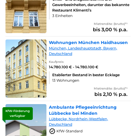
Gewerbeeinheiten, darunter das bekannte
Restaurant Klimenti’s
3 Einheiten
Mietrendite: (brutto)*¹
bis 3,00 % p.a.
Wohnungen München Haidhausen
München, Landeshauptstadt, Bayern,
Deutschland
Kaufpreis:
14.780.100 € - 14.780.100 €
Etablierter Bestand in bester Ecklage
13 Wohnungen
Mietrendite: (brutto)*¹
bis 2,10 % p.a.
Ambulante Pflegeeinrichtung
KfW-Förderung
Lübbecke bei Minden
verfügbar
Lübbecke, Nordrhein-Westfalen,
Deutschland
KfW-Standard