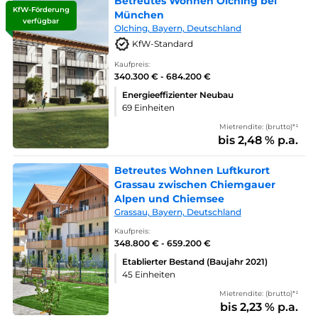
Betreutes Wohnen Olching bei
KfW-Förderung
München
verfügbar
Olching, Bayern, Deutschland
KfW-Standard
Kaufpreis:
340.300 € - 684.200 €
Energieeffizienter Neubau
69 Einheiten
Mietrendite: (brutto)*¹
bis 2,48 % p.a.
Betreutes Wohnen Luftkurort
Grassau zwischen Chiemgauer
Alpen und Chiemsee
Grassau, Bayern, Deutschland
Kaufpreis:
348.800 € - 659.200 €
Etablierter Bestand (Baujahr 2021)
45 Einheiten
Mietrendite: (brutto)*¹
bis 2,23 % p.a.