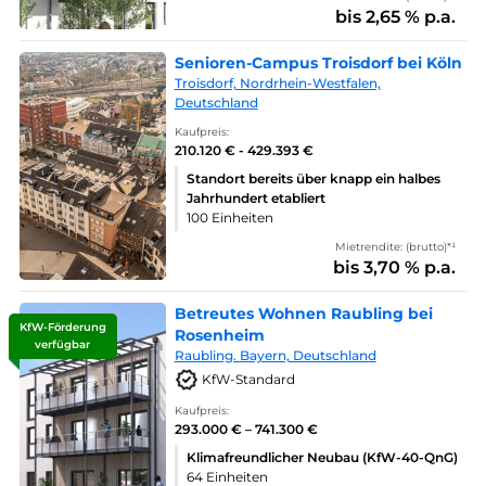
bis 2,65 % p.a.
Senioren-Campus Troisdorf bei Köln
Troisdorf, Nordrhein-Westfalen,
Deutschland
Kaufpreis:
210.120 € - 429.393 €
Standort bereits über knapp ein halbes
Jahrhundert etabliert
100 Einheiten
Mietrendite: (brutto)*¹
bis 3,70 % p.a.
Betreutes Wohnen Raubling bei
KfW-Förderung
Rosenheim
verfügbar
Raubling. Bayern, Deutschland
KfW-Standard
Kaufpreis:
293.000 € – 741.300 €
Klimafreundlicher Neubau (KfW-40-QnG)
64 Einheiten