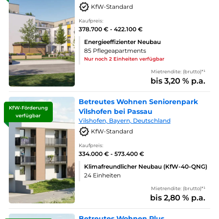
KfW-Standard
Kaufpreis:
378.700 € - 422.100 €
Energieeffizienter Neubau
85 Pflegeapartments
Nur noch 2 Einheiten verfügbar
Mietrendite: (brutto)*¹
bis 3,20 % p.a.
Betreutes Wohnen Seniorenpark
KfW-Förderung
Vilshofen bei Passau
verfügbar
Vilshofen, Bayern, Deutschland
KfW-Standard
Kaufpreis:
334.000 € - 573.400 €
Klimafreundlicher Neubau (KfW-40-QNG)
24 Einheiten
Mietrendite: (brutto)*¹
bis 2,80 % p.a.
Betreutes Wohnen Plus