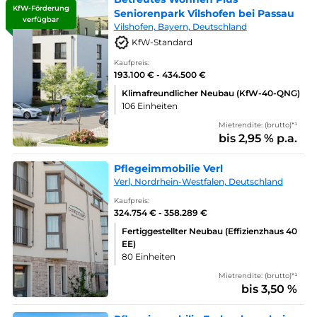
KfW-Förderung
Seniorenpark Vilshofen bei Passau
verfügbar
Vilshofen, Bayern, Deutschland
KfW-Standard
Kaufpreis:
193.100 € - 434.500 €
Klimafreundlicher Neubau (KfW-40-QNG)
106 Einheiten
Mietrendite: (brutto)*¹
bis 2,95 % p.a.
Pflegeimmobilie Verl
Verl, Nordrhein-Westfalen, Deutschland
Kaufpreis:
324.754 € - 358.289 €
Fertiggestellter Neubau (Effizienzhaus 40
EE)
80 Einheiten
Mietrendite: (brutto)*¹
bis 3,50 %