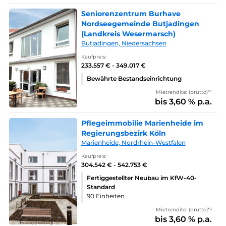
Seniorenzentrum Burhave
Nordseegemeinde Butjadingen
(Landkreis Wesermarsch)
Butjadingen, Niedersachsen
Kaufpreis:
233.557 € - 349.017 €
Bewährte Bestandseinrichtung
Mietrendite: (brutto)*¹
bis 3,60 % p.a.
Pflegeimmobilie Marienheide im
Regierungsbezirk Köln
Marienheide, Nordrhein-Westfalen
Kaufpreis:
304.542 € - 542.753 €
Fertiggestellter Neubau im KfW-40-
Standard
90 Einheiten
Mietrendite: (brutto)*¹
bis 3,60 % p.a.