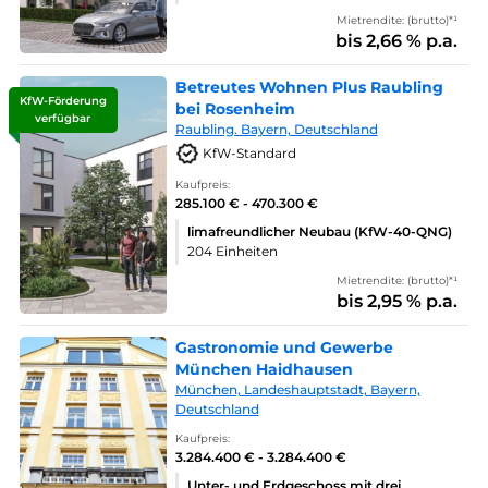
Mietrendite: (brutto)*¹
bis 2,66 % p.a.
Betreutes Wohnen Plus Raubling
KfW-Förderung
bei Rosenheim
verfügbar
Raubling. Bayern, Deutschland
KfW-Standard
Kaufpreis:
285.100 € - 470.300 €
limafreundlicher Neubau (KfW-40-QNG)
204 Einheiten
Mietrendite: (brutto)*¹
bis 2,95 % p.a.
Gastronomie und Gewerbe
München Haidhausen
München, Landeshauptstadt, Bayern,
Deutschland
Kaufpreis:
3.284.400 € - 3.284.400 €
Unter- und Erdgeschoss mit drei