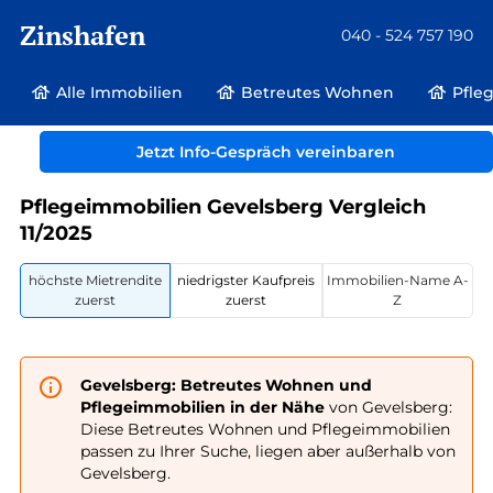
Zinshafen
040 - 524 757 190
Alle Immobilien
Betreutes Wohnen
Pfle
Betreutes Wohnen und Pflegeimmobilien
Deutschland
Jetzt Info-Gespräch vereinbaren
Nordrhein-Westfalen
Gevelsberg
Pflegeimmobilien Gevelsberg Vergleich
11/2025
höchste Mietrendite
niedrigster Kaufpreis
Immobilien-Name A-
zuerst
zuerst
Z
Gevelsberg: Betreutes Wohnen und
Pflegeimmobilien in der Nähe
von Gevelsberg:
Diese Betreutes Wohnen und Pflegeimmobilien
passen zu Ihrer Suche, liegen aber außerhalb von
Gevelsberg.