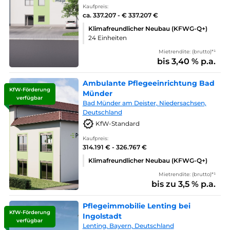
Kaufpreis:
ca. 337.207 - € 337.207 €
Klimafreundlicher Neubau (KFWG-Q+)
24 Einheiten
Mietrendite: (brutto)*¹
bis 3,40 % p.a.
Ambulante Pflegeeinrichtung Bad
KfW-Förderung
Münder
verfügbar
Bad Münder am Deister, Niedersachsen,
Deutschland
KfW-Standard
Kaufpreis:
314.191 € - 326.767 €
Klimafreundlicher Neubau (KFWG-Q+)
Mietrendite: (brutto)*¹
bis zu 3,5 % p.a.
Pflegeimmobilie Lenting bei
KfW-Förderung
Ingolstadt
verfügbar
Lenting, Bayern, Deutschland