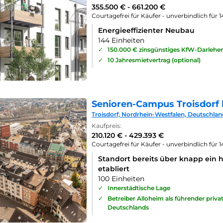
355.500 € - 661.200 €
Courtagefrei für Käufer - unverbindlich für 
Energieeffizienter Neubau
144 Einheiten
✓
150.000 € zinsgünstiges KfW-Darlehe
✓
10 Jahresmietvertrag (optional)
Senioren-Campus Troisdorf 
Troisdorf, Nordrhein-Westfalen, Deutschlan
Kaufpreis:
210.120 € - 429.393 €
Courtagefrei für Käufer - unverbindlich für 
Standort bereits über knapp ein 
etabliert
100 Einheiten
✓
Innerstädtische Lage
✓
Betreiber Alloheim als führender priv
Deutschlands