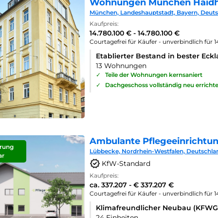
Wohnungen München Haid
München, Landeshauptstadt, Bayern, Deut
Kaufpreis:
14.780.100 € - 14.780.100 €
Courtagefrei für Käufer - unverbindlich für 
Etablierter Bestand in bester Eck
13 Wohnungen
✓
Teile der Wohnungen kernsaniert
✓
Dachgeschoss vollständig neu errichte
Ambulante Pflegeeinrichtu
rung
Lübbecke, Nordrhein-Westfalen, Deutschla
ar
KfW-Standard
Kaufpreis:
ca. 337.207 - € 337.207 €
Courtagefrei für Käufer - unverbindlich für 
Klimafreundlicher Neubau (KFWG
24 Einheiten