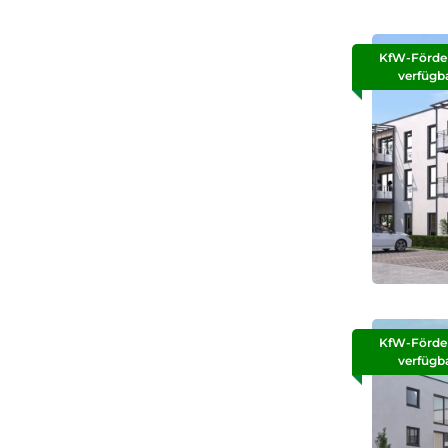
KfW-Förde
verfügb
KfW-Förde
verfügb