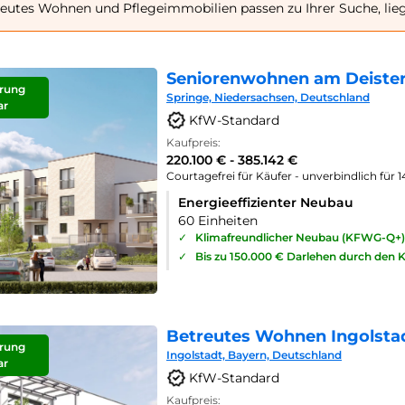
eutes Wohnen und Pflegeimmobilien passen zu Ihrer Suche, lie
Seniorenwohnen am Deister
rung
Springe, Niedersachsen, Deutschland
ar
KfW-Standard
Kaufpreis:
220.100 € - 385.142 €
Courtagefrei für Käufer - unverbindlich für 
Energieeffizienter Neubau
60 Einheiten
✓
Klimafreundlicher Neubau (KFWG-Q+)
✓
Bis zu 150.000 € Darlehen durch den 
Betreutes Wohnen Ingolsta
rung
Ingolstadt, Bayern, Deutschland
ar
KfW-Standard
Kaufpreis: