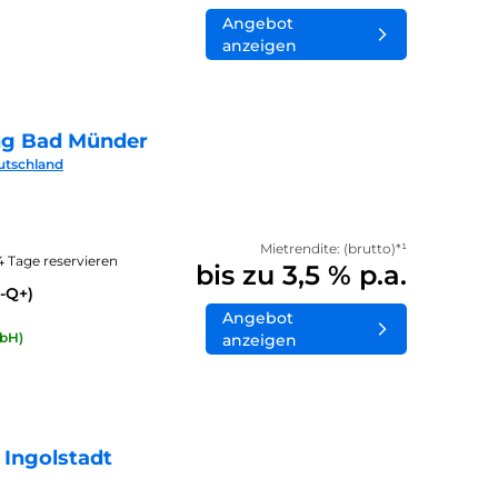
Angebot
anzeigen
ng Bad Münder
utschland
Mietrendite: (brutto)*¹
14 Tage reservieren
bis zu 3,5 % p.a.
-Q+)
Angebot
bH)
anzeigen
 Ingolstadt