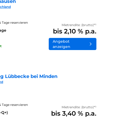
hausen
schland
14 Tage reservieren
Mietrendite: (brutto)*¹
bis 2,10 % p.a.
lage
Angebot
t
anzeigen
ng Lübbecke bei Minden
nd
14 Tage reservieren
Mietrendite: (brutto)*¹
bis 3,40 % p.a.
-Q+)