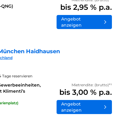
bis 2,95 % p.a.
0-QNG)
Angebot
anzeigen
München Haidhausen
schland
14 Tage reservieren
Gewerbeeinheiten,
Mietrendite: (brutto)*¹
bis 3,00 % p.a.
 Klimenti’s
rienplatz)
Angebot
anzeigen