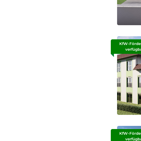
KfW-Förde
verfügb
KfW-Förde
verfügb