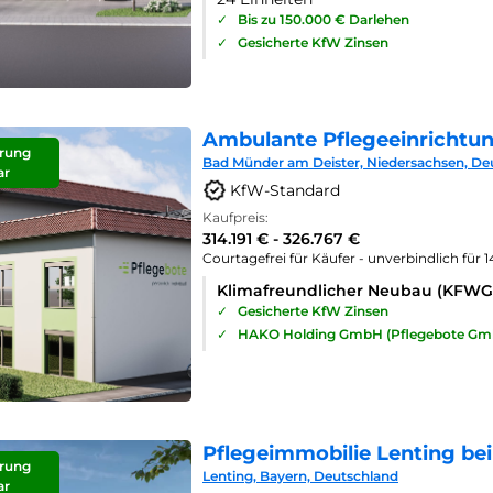
✓
Bis zu 150.000 € Darlehen
✓
Gesicherte KfW Zinsen
Ambulante Pflegeeinrichtu
rung
Bad Münder am Deister, Niedersachsen, De
ar
KfW-Standard
Kaufpreis:
314.191 € - 326.767 €
Courtagefrei für Käufer - unverbindlich für 
Klimafreundlicher Neubau (KFWG
✓
Gesicherte KfW Zinsen
✓
HAKO Holding GmbH (Pflegebote Gm
Pflegeimmobilie Lenting bei
rung
Lenting, Bayern, Deutschland
ar