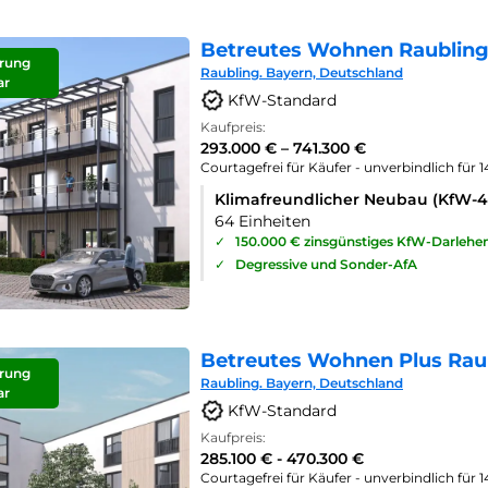
Betreutes Wohnen Raubling
rung
Raubling. Bayern, Deutschland
ar
KfW-Standard
Kaufpreis:
293.000 € – 741.300 €
Courtagefrei für Käufer - unverbindlich für 
Klimafreundlicher Neubau (KfW-
64 Einheiten
✓
150.000 € zinsgünstiges KfW-Darlehe
✓
Degressive und Sonder-AfA
Betreutes Wohnen Plus Rau
rung
Raubling. Bayern, Deutschland
ar
KfW-Standard
Kaufpreis:
285.100 € - 470.300 €
Courtagefrei für Käufer - unverbindlich für 