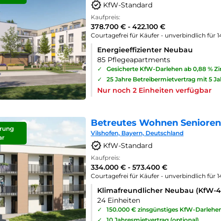
KfW-Standard
Kaufpreis:
378.700 € - 422.100 €
Courtagefrei für Käufer - unverbindlich für 
Energieeffizienter Neubau
85 Pflegeapartments
✓
Gesicherte KfW-Darlehen ab 0,88 % Z
✓
25 Jahre Betreibermietvertrag mit 5 J
Nur noch 2 Einheiten verfügbar
Betreutes Wohnen Seniorenp
rung
Vilshofen, Bayern, Deutschland
ar
KfW-Standard
Kaufpreis:
334.000 € - 573.400 €
Courtagefrei für Käufer - unverbindlich für 
Klimafreundlicher Neubau (KfW-
24 Einheiten
✓
150.000 € zinsgünstiges KfW-Darlehe
✓
10 Jahresmietvertrag (optional)