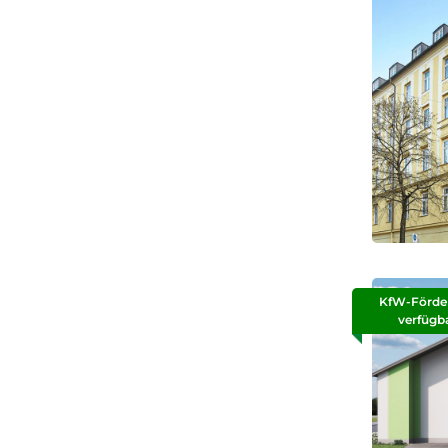
KfW-Förde
verfügb