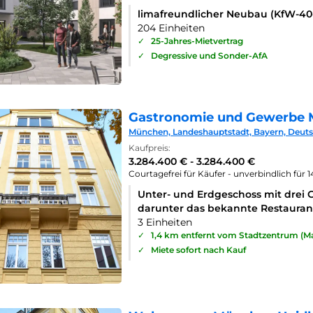
limafreundlicher Neubau (KfW-4
204 Einheiten
✓
25-Jahres-Mietvertrag
✓
Degressive und Sonder-AfA
Gastronomie und Gewerbe 
München, Landeshauptstadt, Bayern, Deut
Kaufpreis:
3.284.400 € - 3.284.400 €
Courtagefrei für Käufer - unverbindlich für 
Unter- und Erdgeschoss mit drei 
darunter das bekannte Restaurant
3 Einheiten
✓
1,4 km entfernt vom Stadtzentrum (Ma
✓
Miete sofort nach Kauf