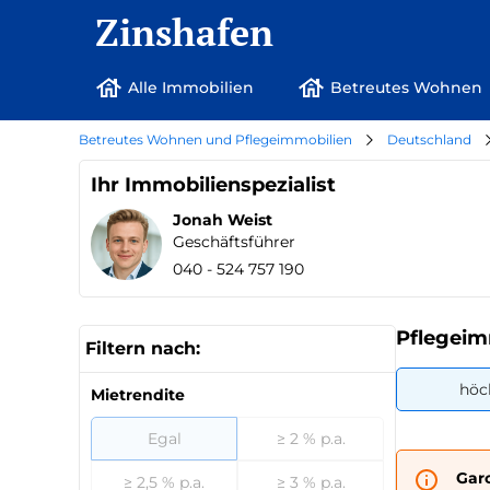
Zinshafen
Alle Immobilien
Betreutes Wohnen
Betreutes Wohnen und Pflegeimmobilien
Deutschland
Ihr Immobilienspezialist
Jonah Weist
Geschäftsführer
040 - 524 757 190
Pflegeim
Filtern nach:
höc
Mietrendite
Egal
≥ 2 % p.a.
Gar
≥ 2,5 % p.a.
≥ 3 % p.a.