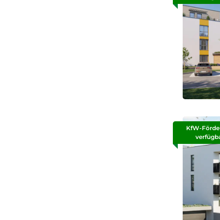
KfW-Förde
verfügb