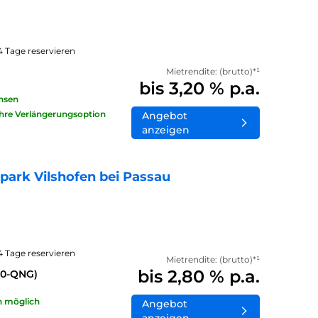
14 Tage reservieren
Mietrendite: (brutto)*¹
bis 3,20 % p.a.
insen
ahre Verlängerungsoption
Angebot
anzeigen
ark Vilshofen bei Passau
14 Tage reservieren
Mietrendite: (brutto)*¹
bis 2,80 % p.a.
40-QNG)
n möglich
Angebot