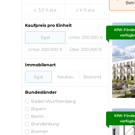
Betr
≥. 3,5 % p.a.
≥ 4 % p.a.
Kaufpreis pro Einheit
KfW-Förde
verfügb
Egal
Unter 200.000 €
Unter 300.000 €
Über 300.000 €
Immobilenart
Egal
Neubau
Bestand
Bundesländer
Baden-Württemberg
Bayern
KfW-Förde
Berlin
verfügb
Brandenburg
Bremen