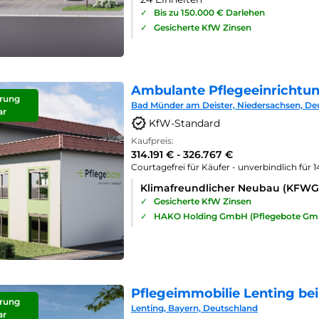
✓
Bis zu 150.000 € Darlehen
✓
Gesicherte KfW Zinsen
Ambulante Pflegeeinrichtu
rung
Bad Münder am Deister, Niedersachsen, De
ar
KfW-Standard
Kaufpreis:
314.191 € - 326.767 €
Courtagefrei für Käufer - unverbindlich für 
Klimafreundlicher Neubau (KFWG
✓
Gesicherte KfW Zinsen
✓
HAKO Holding GmbH (Pflegebote Gm
Pflegeimmobilie Lenting bei
rung
Lenting, Bayern, Deutschland
ar