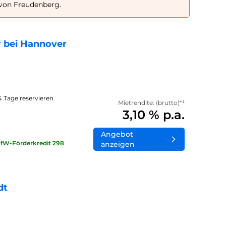
 von Freudenberg.
 bei Hannover
14 Tage reservieren
Mietrendite: (brutto)*¹
3,10 % p.a.
Angebot
KfW-Förderkredit 298
anzeigen
dt