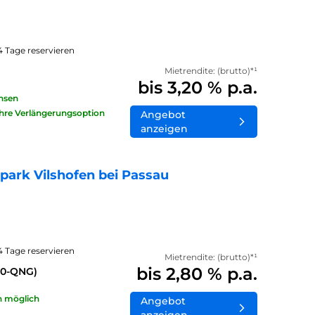
14 Tage reservieren
Mietrendite: (brutto)*¹
bis 3,20 % p.a.
insen
ahre Verlängerungsoption
Angebot
anzeigen
ark Vilshofen bei Passau
14 Tage reservieren
Mietrendite: (brutto)*¹
bis 2,80 % p.a.
40-QNG)
n möglich
Angebot