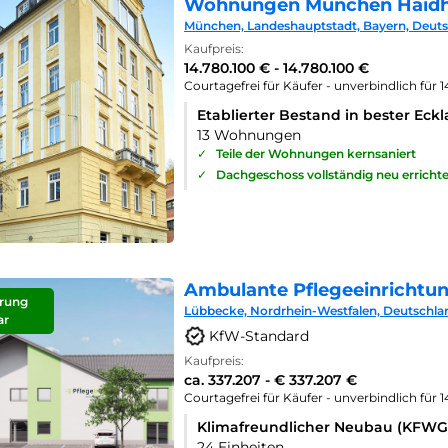
Wohnungen München Haid
München, Landeshauptstadt, Bayern, Deut
Kaufpreis:
14.780.100 € - 14.780.100 €
Courtagefrei für Käufer - unverbindlich für 
Etablierter Bestand in bester Eck
13 Wohnungen
✓
Teile der Wohnungen kernsaniert
✓
Dachgeschoss vollständig neu errichte
Ambulante Pflegeeinrichtu
rung
Lübbecke, Nordrhein-Westfalen, Deutschla
ar
KfW-Standard
Kaufpreis:
ca. 337.207 - € 337.207 €
Courtagefrei für Käufer - unverbindlich für 
Klimafreundlicher Neubau (KFWG
24 Einheiten