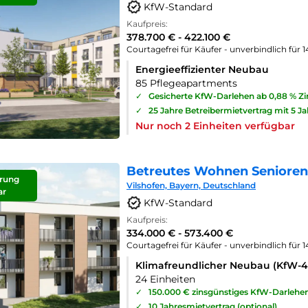
KfW-Standard
Kaufpreis:
378.700 € - 422.100 €
Courtagefrei für Käufer - unverbindlich für 
Energieeffizienter Neubau
85 Pflegeapartments
✓
Gesicherte KfW-Darlehen ab 0,88 % Z
✓
25 Jahre Betreibermietvertrag mit 5 J
Nur noch 2 Einheiten verfügbar
Betreutes Wohnen Seniorenp
rung
Vilshofen, Bayern, Deutschland
ar
KfW-Standard
Kaufpreis:
334.000 € - 573.400 €
Courtagefrei für Käufer - unverbindlich für 
Klimafreundlicher Neubau (KfW-
24 Einheiten
✓
150.000 € zinsgünstiges KfW-Darlehe
✓
10 Jahresmietvertrag (optional)