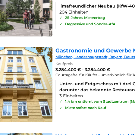
limafreundlicher Neubau (KfW-4
204 Einheiten
✓
25-Jahres-Mietvertrag
✓
Degressive und Sonder-AfA
Gastronomie und Gewerbe 
München, Landeshauptstadt, Bayern, Deut
Kaufpreis:
3.284.400 € - 3.284.400 €
Courtagefrei für Käufer - unverbindlich für 
Unter- und Erdgeschoss mit drei 
darunter das bekannte Restaurant
3 Einheiten
✓
1,4 km entfernt vom Stadtzentrum (Ma
✓
Miete sofort nach Kauf