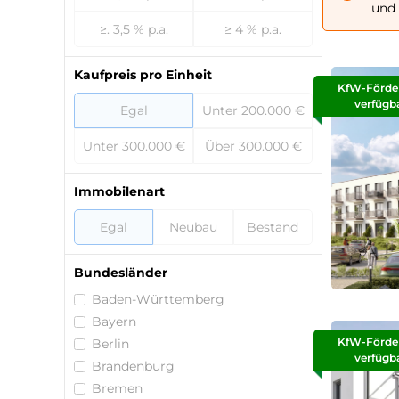
und 
≥. 3,5 % p.a.
≥ 4 % p.a.
Kaufpreis pro Einheit
KfW-Förde
verfügb
Egal
Unter 200.000 €
Unter 300.000 €
Über 300.000 €
Immobilenart
Egal
Neubau
Bestand
Bundesländer
Baden-Württemberg
Bayern
KfW-Förde
Berlin
verfügb
Brandenburg
Bremen