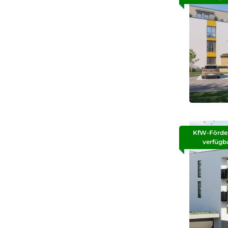
KfW-Förde
verfügb