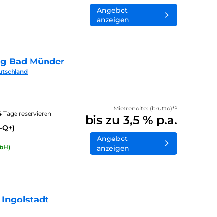
Angebot
anzeigen
ng Bad Münder
utschland
Mietrendite: (brutto)*¹
14 Tage reservieren
bis zu 3,5 % p.a.
-Q+)
Angebot
bH)
anzeigen
 Ingolstadt