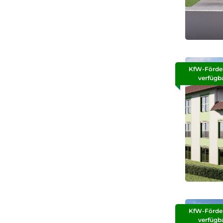
KfW-Förde
verfügb
KfW-Förde
verfügb