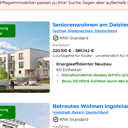
Pflegeimmobilien passen zu Ihrer Suche, liegen aber außerhalb
Seniorenwohnen am Deister
rung
Springe, Niedersachsen, Deutschland
ar
KfW-Standard
Kaufpreis:
220.100 € - 385.142 €
Courtagefrei für Käufer - unverbindlich für 
Energieeffizienter Neubau
60 Einheiten
✓
Klimafreundlicher Neubau (KFWG-Q+)
✓
Bis zu 150.000 € Darlehen durch den 
Betreutes Wohnen Ingolsta
rung
Ingolstadt, Bayern, Deutschland
ar
KfW-Standard
Kaufpreis: