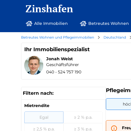
Zinshafen
Alle Immobilien
Betreutes Wohnen
Betreutes Wohnen und Pflegeimmobilien
Deutschland
Ihr Immobilienspezialist
Jonah Weist
Geschäftsführer
040 - 524 757 190
Pflegeim
Filtern nach:
höc
Mietrendite
Egal
≥ 2 % p.a.
Fre
≥ 2,5 % p.a.
≥ 3 % p.a.