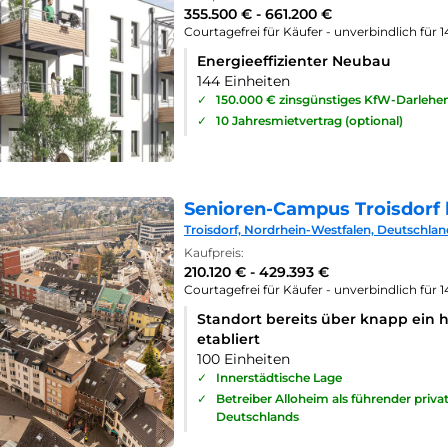
355.500 € - 661.200 €
Courtagefrei für Käufer - unverbindlich für 
Energieeffizienter Neubau
144 Einheiten
✓
150.000 € zinsgünstiges KfW-Darlehe
✓
10 Jahresmietvertrag (optional)
Senioren-Campus Troisdorf 
Troisdorf, Nordrhein-Westfalen, Deutschlan
Kaufpreis:
210.120 € - 429.393 €
Courtagefrei für Käufer - unverbindlich für 
Standort bereits über knapp ein 
etabliert
100 Einheiten
✓
Innerstädtische Lage
✓
Betreiber Alloheim als führender priv
Deutschlands