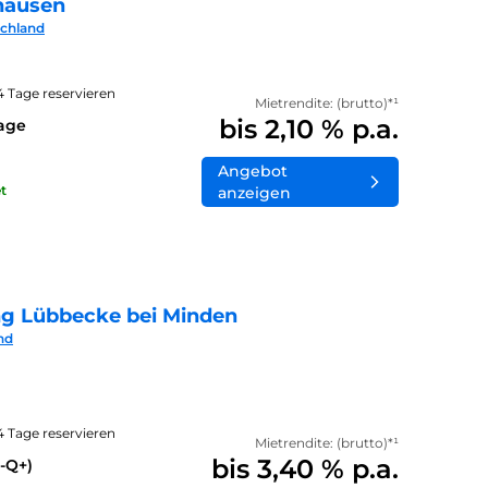
hausen
schland
14 Tage reservieren
Mietrendite: (brutto)*¹
bis 2,10 % p.a.
lage
Angebot
t
anzeigen
ng Lübbecke bei Minden
nd
14 Tage reservieren
Mietrendite: (brutto)*¹
bis 3,40 % p.a.
-Q+)