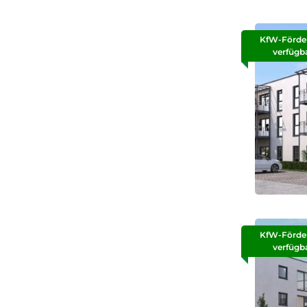
KfW-Förde
verfügb
KfW-Förde
verfügb