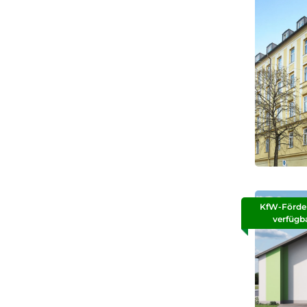
KfW-Förde
verfügb