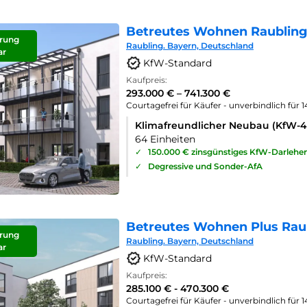
Betreutes Wohnen Raubling
rung
Raubling. Bayern, Deutschland
ar
KfW-Standard
Kaufpreis:
293.000 € – 741.300 €
Courtagefrei für Käufer - unverbindlich für 
Klimafreundlicher Neubau (KfW-
64 Einheiten
✓
150.000 € zinsgünstiges KfW-Darlehe
✓
Degressive und Sonder-AfA
Betreutes Wohnen Plus Rau
rung
Raubling. Bayern, Deutschland
ar
KfW-Standard
Kaufpreis:
285.100 € - 470.300 €
Courtagefrei für Käufer - unverbindlich für 