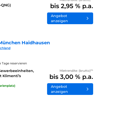
bis 2,95 % p.a.
0-QNG)
Angebot
anzeigen
München Haidhausen
schland
14 Tage reservieren
Gewerbeeinheiten,
Mietrendite: (brutto)*¹
bis 3,00 % p.a.
 Klimenti’s
rienplatz)
Angebot
anzeigen