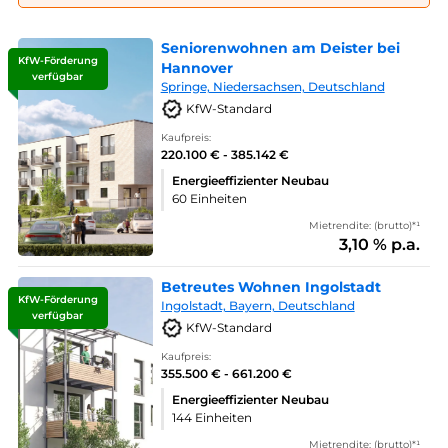
Seniorenwohnen am Deister bei
KfW-Förderung
Hannover
verfügbar
Springe, Niedersachsen, Deutschland
KfW-Standard
Kaufpreis:
220.100 € - 385.142 €
Energieeffizienter Neubau
60 Einheiten
Mietrendite: (brutto)*¹
3,10 % p.a.
Betreutes Wohnen Ingolstadt
KfW-Förderung
Ingolstadt, Bayern, Deutschland
verfügbar
KfW-Standard
Kaufpreis:
355.500 € - 661.200 €
Energieeffizienter Neubau
144 Einheiten
Mietrendite: (brutto)*¹