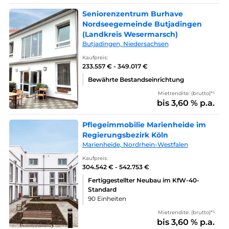
Seniorenzentrum Burhave
Nordseegemeinde Butjadingen
(Landkreis Wesermarsch)
Butjadingen, Niedersachsen
Kaufpreis:
233.557 € - 349.017 €
Bewährte Bestandseinrichtung
Mietrendite: (brutto)*¹
bis 3,60 % p.a.
Pflegeimmobilie Marienheide im
Regierungsbezirk Köln
Marienheide, Nordrhein-Westfalen
Kaufpreis:
304.542 € - 542.753 €
Fertiggestellter Neubau im KfW-40-
Standard
90 Einheiten
Mietrendite: (brutto)*¹
bis 3,60 % p.a.