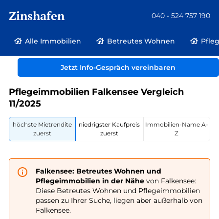
Zinshafen
040 - 524 757 190
Alle Immobilien
Betreutes Wohnen
Pfle
Betreutes Wohnen und Pflegeimmobilien
Deutschland
Brandenburg
Jetzt Info-Gespräch vereinbaren
Falkensee
Pflegeimmobilien Falkensee Vergleich
11/2025
höchste Mietrendite
niedrigster Kaufpreis
Immobilien-Name A-
zuerst
zuerst
Z
Falkensee: Betreutes Wohnen und
Pflegeimmobilien in der Nähe
von Falkensee:
Diese Betreutes Wohnen und Pflegeimmobilien
passen zu Ihrer Suche, liegen aber außerhalb von
Falkensee.