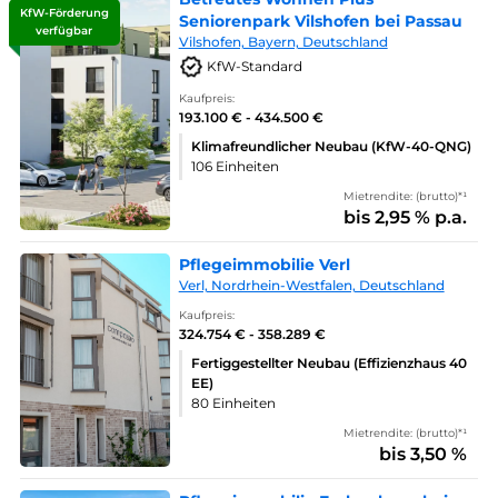
KfW-Förderung
Seniorenpark Vilshofen bei Passau
verfügbar
Vilshofen, Bayern, Deutschland
KfW-Standard
Kaufpreis:
193.100 € - 434.500 €
Klimafreundlicher Neubau (KfW-40-QNG)
106 Einheiten
Mietrendite: (brutto)*¹
bis 2,95 % p.a.
Pflegeimmobilie Verl
Verl, Nordrhein-Westfalen, Deutschland
Kaufpreis:
324.754 € - 358.289 €
Fertiggestellter Neubau (Effizienzhaus 40
EE)
80 Einheiten
Mietrendite: (brutto)*¹
bis 3,50 %