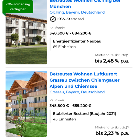
Betreutes Wohnen Olching bei
KfW-Förderung
München
verfügbar
Olching, Bayern, Deutschland
KfW-Standard
Kaufpreis:
340.300 € - 684.200 €
Energieeffizienter Neubau
69 Einheiten
Mietrendite: (brutto)*¹
bis 2,48 % p.a.
Betreutes Wohnen Luftkurort
Grassau zwischen Chiemgauer
Alpen und Chiemsee
Grassau, Bayern, Deutschland
Kaufpreis:
348.800 € - 659.200 €
Etablierter Bestand (Baujahr 2021)
45 Einheiten
Mietrendite: (brutto)*¹
bis 2,23 % p.a.