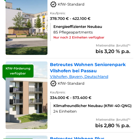
KfW-Standard
Kaufpreis:
378.700 € - 422.100 €
Energieeffizienter Neubau
85 Pflegeapartments
Nur noch 2 Einheiten verfügbar
Mietrendite: (brutto)*¹
bis 3,20 % p.a.
Betreutes Wohnen Seniorenpark
KfW-Förderung
Vilshofen bei Passau
verfügbar
Vilshofen, Bayern, Deutschland
KfW-Standard
Kaufpreis:
334.000 € - 573.400 €
Klimafreundlicher Neubau (KfW-40-QNG)
24 Einheiten
Mietrendite: (brutto)*¹
bis 2,80 % p.a.
Betreutes Wohnen Plus