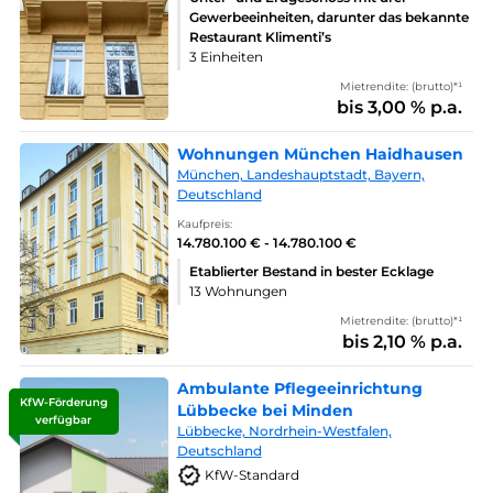
Gewerbeeinheiten, darunter das bekannte
Restaurant Klimenti’s
3 Einheiten
Mietrendite: (brutto)*¹
bis 3,00 % p.a.
Wohnungen München Haidhausen
München, Landeshauptstadt, Bayern,
Deutschland
Kaufpreis:
14.780.100 € - 14.780.100 €
Etablierter Bestand in bester Ecklage
13 Wohnungen
Mietrendite: (brutto)*¹
bis 2,10 % p.a.
Ambulante Pflegeeinrichtung
KfW-Förderung
Lübbecke bei Minden
verfügbar
Lübbecke, Nordrhein-Westfalen,
Deutschland
KfW-Standard