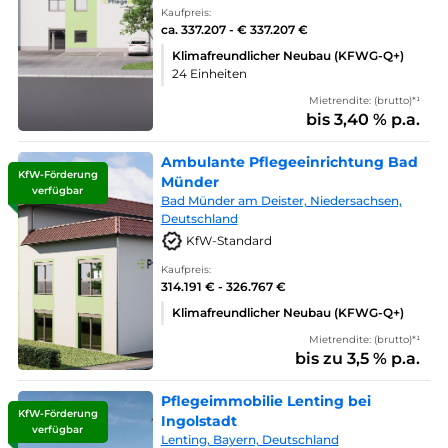
Kaufpreis:
ca. 337.207 - € 337.207 €
Klimafreundlicher Neubau (KFWG-Q+)
24 Einheiten
Mietrendite: (brutto)*¹
bis 3,40 % p.a.
Ambulante Pflegeeinrichtung Bad
KfW-Förderung
Münder
verfügbar
Bad Münder am Deister, Niedersachsen,
Deutschland
KfW-Standard
Kaufpreis:
314.191 € - 326.767 €
Klimafreundlicher Neubau (KFWG-Q+)
Mietrendite: (brutto)*¹
bis zu 3,5 % p.a.
Pflegeimmobilie Lenting bei
KfW-Förderung
Ingolstadt
verfügbar
Lenting, Bayern, Deutschland