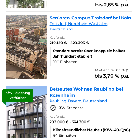
bis 2,65 % p.a.
Senioren-Campus Troisdorf bei Köln
Troisdorf, Nordrhein-Westfalen,
Deutschland
Kaufpreis:
210.120 € - 429.393 €
Standort bereits über knapp ein halbes
Jahrhundert etabliert
100 Einheiten
Mietrendite: (brutto)*¹
bis 3,70 % p.a.
Betreutes Wohnen Raubling bei
KfW-Förderung
Rosenheim
verfügbar
Raubling. Bayern, Deutschland
KfW-Standard
Kaufpreis:
293.000 € – 741.300 €
Klimafreundlicher Neubau (KfW-40-QnG)
64 Einheiten