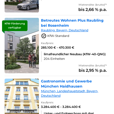
Mietrendite: (brutto)*¹
bis 2,66 % p.a.
Betreutes Wohnen Plus Raubling
KfW-Förderung
bei Rosenheim
verfügbar
Raubling. Bayern, Deutschland
KfW-Standard
Kaufpreis:
285.100 € - 470.300 €
limafreundlicher Neubau (KfW-40-QNG)
204 Einheiten
Mietrendite: (brutto)*¹
bis 2,95 % p.a.
Gastronomie und Gewerbe
München Haidhausen
München, Landeshauptstadt, Bayern,
Deutschland
Kaufpreis:
3.284.400 € - 3.284.400 €
Unter- und Erdgeschoss mit drei