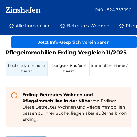
Zinshafen
040 - 524 757 190
Alle Immobilien
Betreutes Wohnen
Pfle
Betreutes Wohnen und Pflegeimmobilien
Deutschland
Bayern
Erding
Jetzt Info-Gespräch vereinbaren
Pflegeimmobilien Erding Vergleich 11/2025
höchste Mietrendite
niedrigster Kaufpreis
Immobilien-Name A-
zuerst
zuerst
Z
Erding: Betreutes Wohnen und
Pflegeimmobilien in der Nähe
von Erding:
Diese Betreutes Wohnen und Pflegeimmobilien
passen zu Ihrer Suche, liegen aber außerhalb von
Erding.