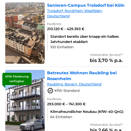
Senioren-Campus Troisdorf bei Köln
Troisdorf, Nordrhein-Westfalen,
Deutschland
Kaufpreis:
210.120 € - 429.393 €
Standort bereits über knapp ein halbes
Jahrhundert etabliert
100 Einheiten
Mietrendite: (brutto)*¹
bis 3,70 % p.a.
Betreutes Wohnen Raubling bei
KfW-Förderung
Rosenheim
verfügbar
Raubling. Bayern, Deutschland
KfW-Standard
Kaufpreis:
293.000 € – 741.300 €
Klimafreundlicher Neubau (KfW-40-QnG)
64 Einheiten
Mietrendite: (brutto)*¹
bis 2,66 % p.a.