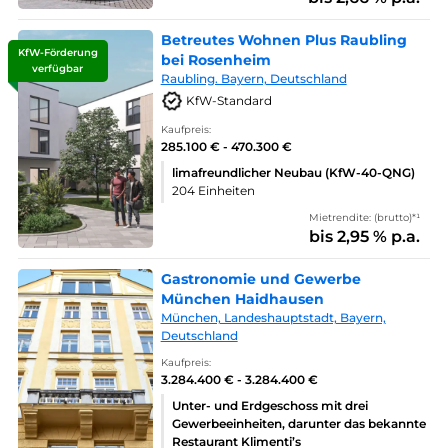
Betreutes Wohnen Plus Raubling
KfW-Förderung
bei Rosenheim
verfügbar
Raubling. Bayern, Deutschland
KfW-Standard
Kaufpreis:
285.100 € - 470.300 €
limafreundlicher Neubau (KfW-40-QNG)
204 Einheiten
Mietrendite: (brutto)*¹
bis 2,95 % p.a.
Gastronomie und Gewerbe
München Haidhausen
München, Landeshauptstadt, Bayern,
Deutschland
Kaufpreis:
3.284.400 € - 3.284.400 €
Unter- und Erdgeschoss mit drei
Gewerbeeinheiten, darunter das bekannte
Restaurant Klimenti’s