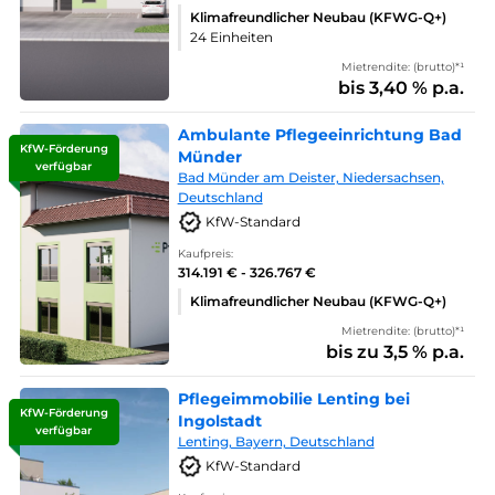
Klimafreundlicher Neubau (KFWG-Q+)
24 Einheiten
Mietrendite: (brutto)*¹
bis 3,40 % p.a.
Ambulante Pflegeeinrichtung Bad
KfW-Förderung
Münder
verfügbar
Bad Münder am Deister, Niedersachsen,
Deutschland
KfW-Standard
Kaufpreis:
314.191 € - 326.767 €
Klimafreundlicher Neubau (KFWG-Q+)
Mietrendite: (brutto)*¹
bis zu 3,5 % p.a.
Pflegeimmobilie Lenting bei
KfW-Förderung
Ingolstadt
verfügbar
Lenting, Bayern, Deutschland
KfW-Standard