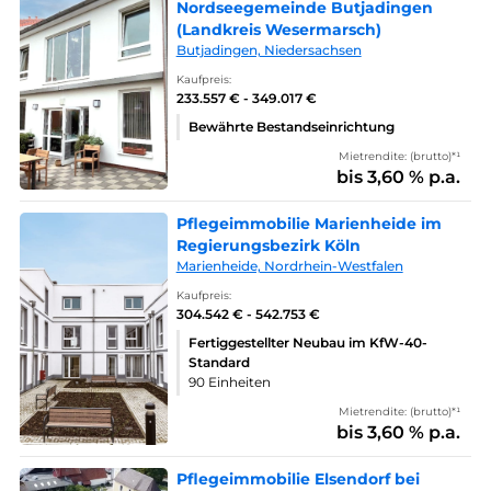
Nordseegemeinde Butjadingen
(Landkreis Wesermarsch)
Butjadingen, Niedersachsen
Kaufpreis:
233.557 € - 349.017 €
Bewährte Bestandseinrichtung
Mietrendite: (brutto)*¹
bis 3,60 % p.a.
Pflegeimmobilie Marienheide im
Regierungsbezirk Köln
Marienheide, Nordrhein-Westfalen
Kaufpreis:
304.542 € - 542.753 €
Fertiggestellter Neubau im KfW-40-
Standard
90 Einheiten
Mietrendite: (brutto)*¹
bis 3,60 % p.a.
Pflegeimmobilie Elsendorf bei