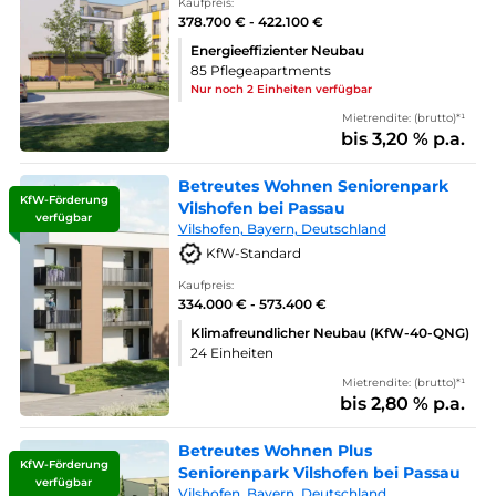
Kaufpreis:
378.700 € - 422.100 €
Energieeffizienter Neubau
85 Pflegeapartments
Nur noch 2 Einheiten verfügbar
Mietrendite: (brutto)*¹
bis 3,20 % p.a.
Betreutes Wohnen Seniorenpark
KfW-Förderung
Vilshofen bei Passau
verfügbar
Vilshofen, Bayern, Deutschland
KfW-Standard
Kaufpreis:
334.000 € - 573.400 €
Klimafreundlicher Neubau (KfW-40-QNG)
24 Einheiten
Mietrendite: (brutto)*¹
bis 2,80 % p.a.
Betreutes Wohnen Plus
KfW-Förderung
Seniorenpark Vilshofen bei Passau
verfügbar
Vilshofen, Bayern, Deutschland