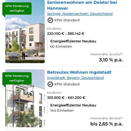
Seniorenwohnen am Deister bei
KfW-Förderung
Hannover
verfügbar
Springe, Niedersachsen, Deutschland
KfW-Standard
Kaufpreis:
220.100 € - 385.142 €
Energieeffizienter Neubau
60 Einheiten
Mietrendite: (brutto)*¹
3,10 % p.a.
Betreutes Wohnen Ingolstadt
KfW-Förderung
Ingolstadt, Bayern, Deutschland
verfügbar
KfW-Standard
Kaufpreis:
355.500 € - 661.200 €
Energieeffizienter Neubau
144 Einheiten
Mietrendite: (brutto)*¹
bis 2,65 % p.a.