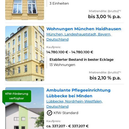
3 Einheiten
Mietrendite: (brutto)*¹
bis 3,00 % p.a.
Wohnungen München Haidhausen
München, Landeshauptstadt, Bayern,
Deutschland
Kaufpreis:
14.780.100 € - 14.780.100 €
Etablierter Bestand in bester Ecklage
13 Wohnungen
Mietrendite: (brutto)*¹
bis 2,10 % p.a.
Ambulante Pflegeeinrichtung
KfW-Förderung
Lübbecke bei Minden
verfügbar
Lübbecke, Nordrhein-Westfalen,
Deutschland
KfW-Standard
Kaufpreis:
ca. 337.207 - € 337.207 €