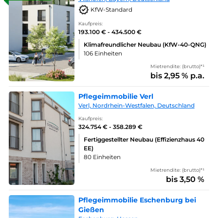
KfW-Standard
Kaufpreis:
193.100 € - 434.500 €
Klimafreundlicher Neubau (KfW-40-QNG)
106 Einheiten
Mietrendite: (brutto)*¹
bis 2,95 % p.a.
Pflegeimmobilie Verl
Verl, Nordrhein-Westfalen, Deutschland
Kaufpreis:
324.754 € - 358.289 €
Fertiggestellter Neubau (Effizienzhaus 40
EE)
80 Einheiten
Mietrendite: (brutto)*¹
bis 3,50 %
Pflegeimmobilie Eschenburg bei
Gießen