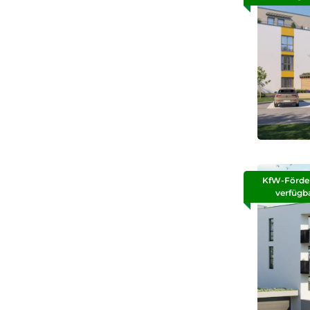
KfW-Förde
verfügb