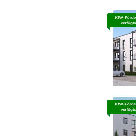
KfW-Förde
verfügb
KfW-Förde
verfügb