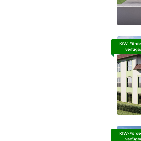
KfW-Förde
verfügb
KfW-Förde
verfügb