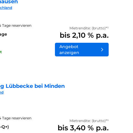
hausen
schland
14 Tage reservieren
Mietrendite: (brutto)*¹
bis 2,10 % p.a.
lage
Angebot
t
anzeigen
ng Lübbecke bei Minden
nd
14 Tage reservieren
Mietrendite: (brutto)*¹
bis 3,40 % p.a.
-Q+)