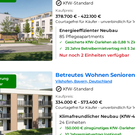
KfW-Standard
Kaufpreis:
378.700 € - 422.100 €
Courtagefrei für Käufer - unverbindlich für 
Energieeffizienter Neubau
85 Pflegeapartments
✓
Gesicherte KfW-Darlehen ab 0,88 % Z
✓
25 Jahre Betreibermietvertrag mit 5 J
Nur noch 2 Einheiten verfügbar
Betreutes Wohnen Seniorenp
rung
Vilshofen, Bayern, Deutschland
ar
KfW-Standard
Kaufpreis:
334.000 € - 573.400 €
Courtagefrei für Käufer - unverbindlich für 
Klimafreundlicher Neubau (KfW-
24 Einheiten
✓
150.000 € zinsgünstiges KfW-Darlehe
✓
10 Jahresmietvertrag (optional)