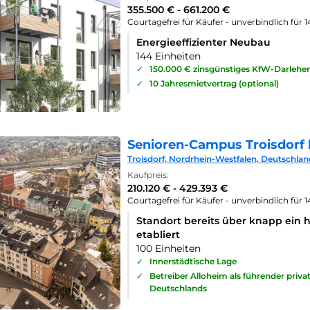
355.500 € - 661.200 €
Courtagefrei für Käufer - unverbindlich für 
Energieeffizienter Neubau
144 Einheiten
✓
150.000 € zinsgünstiges KfW-Darlehe
✓
10 Jahresmietvertrag (optional)
Senioren-Campus Troisdorf 
Troisdorf, Nordrhein-Westfalen, Deutschlan
Kaufpreis:
210.120 € - 429.393 €
Courtagefrei für Käufer - unverbindlich für 
Standort bereits über knapp ein 
etabliert
100 Einheiten
✓
Innerstädtische Lage
✓
Betreiber Alloheim als führender priv
Deutschlands