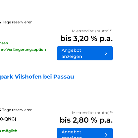
14 Tage reservieren
Mietrendite: (brutto)*¹
bis 3,20 % p.a.
insen
ahre Verlängerungsoption
Angebot
anzeigen
ark Vilshofen bei Passau
14 Tage reservieren
Mietrendite: (brutto)*¹
bis 2,80 % p.a.
40-QNG)
n möglich
Angebot