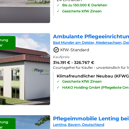
✓
Bis zu 150.000 € Darlehen
✓
Gesicherte KfW Zinsen
Ambulante Pflegeeinrichtu
rung
Bad Münder am Deister, Niedersachsen, De
ar
KfW-Standard
Kaufpreis:
314.191 € - 326.767 €
Courtagefrei für Käufer - unverbindlich für 
Klimafreundlicher Neubau (KFWG
✓
Gesicherte KfW Zinsen
✓
HAKO Holding GmbH (Pflegebote Gm
Pflegeimmobilie Lenting bei
rung
Lenting, Bayern, Deutschland
ar