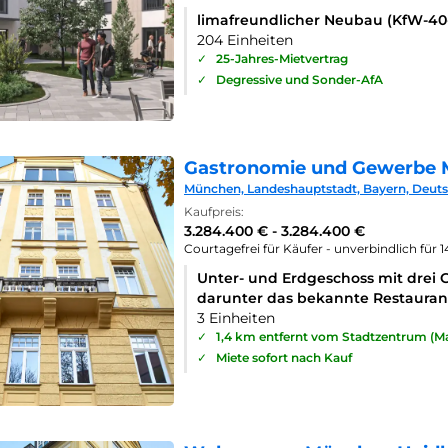
limafreundlicher Neubau (KfW-4
204 Einheiten
✓
25-Jahres-Mietvertrag
✓
Degressive und Sonder-AfA
Gastronomie und Gewerbe 
München, Landeshauptstadt, Bayern, Deut
Kaufpreis:
3.284.400 € - 3.284.400 €
Courtagefrei für Käufer - unverbindlich für 
Unter- und Erdgeschoss mit drei 
darunter das bekannte Restaurant
3 Einheiten
✓
1,4 km entfernt vom Stadtzentrum (Ma
✓
Miete sofort nach Kauf