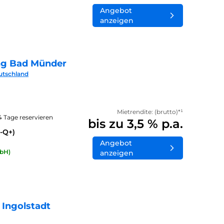
Angebot
anzeigen
ng Bad Münder
utschland
Mietrendite: (brutto)*¹
14 Tage reservieren
bis zu 3,5 % p.a.
-Q+)
Angebot
bH)
anzeigen
 Ingolstadt