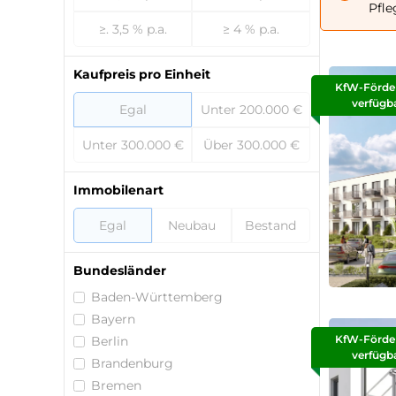
Pfle
≥. 3,5 % p.a.
≥ 4 % p.a.
Kaufpreis pro Einheit
KfW-Förde
verfügb
Egal
Unter 200.000 €
Unter 300.000 €
Über 300.000 €
Immobilenart
Egal
Neubau
Bestand
Bundesländer
Baden-Württemberg
Bayern
KfW-Förde
Berlin
verfügb
Brandenburg
Bremen