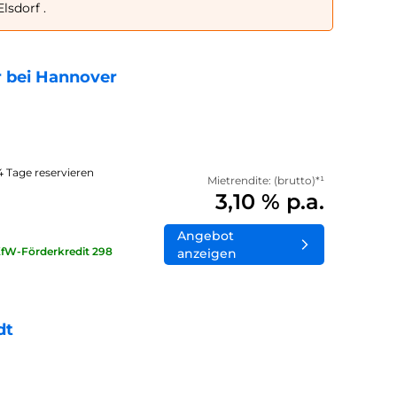
lsdorf .
 bei Hannover
14 Tage reservieren
Mietrendite: (brutto)*¹
3,10 % p.a.
Angebot
KfW-Förderkredit 298
anzeigen
dt