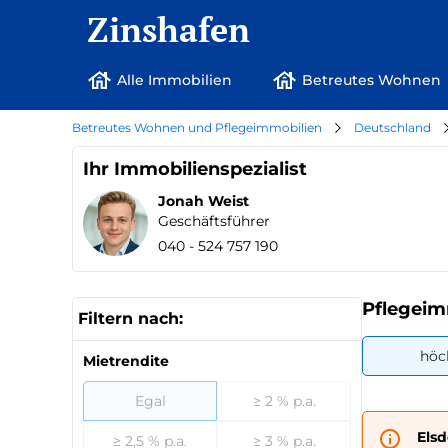
Zinshafen
Alle Immobilien
Betreutes Wohnen
Betreutes Wohnen und Pflegeimmobilien
Deutschland
Ihr Immobilienspezialist
Jonah Weist
Geschäftsführer
040 - 524 757 190
Pflegeimm
Filtern nach:
höc
Mietrendite
Egal
≥ 2 % p.a.
Els
≥ 2,5 % p.a.
≥ 3 % p.a.