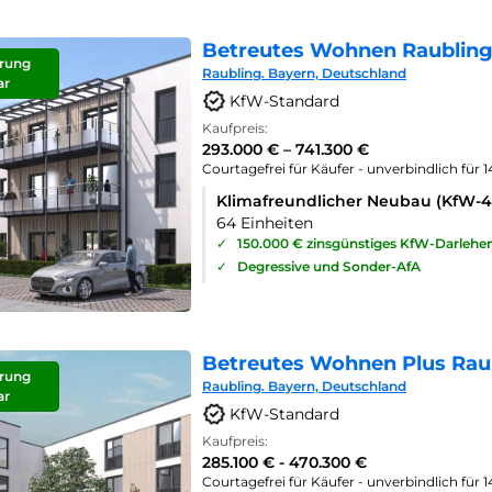
Betreutes Wohnen Raubling
rung
Raubling. Bayern, Deutschland
ar
KfW-Standard
Kaufpreis:
293.000 € – 741.300 €
Courtagefrei für Käufer - unverbindlich für 
Klimafreundlicher Neubau (KfW-
64 Einheiten
✓
150.000 € zinsgünstiges KfW-Darlehe
✓
Degressive und Sonder-AfA
Betreutes Wohnen Plus Rau
rung
Raubling. Bayern, Deutschland
ar
KfW-Standard
Kaufpreis:
285.100 € - 470.300 €
Courtagefrei für Käufer - unverbindlich für 