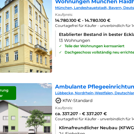
Wohnungen München Haid
München, Landeshauptstadt, Bayern, Deut
Kaufpreis:
14.780.100 € - 14.780.100 €
Courtagefrei für Käufer - unverbindlich für 
Etablierter Bestand in bester Eck
13 Wohnungen
✓
Teile der Wohnungen kernsaniert
✓
Dachgeschoss vollständig neu errichte
Ambulante Pflegeeinrichtu
rung
Lübbecke, Nordrhein-Westfalen, Deutschla
ar
KfW-Standard
Kaufpreis:
ca. 337.207 - € 337.207 €
Courtagefrei für Käufer - unverbindlich für 
Klimafreundlicher Neubau (KFWG
24 Einheiten