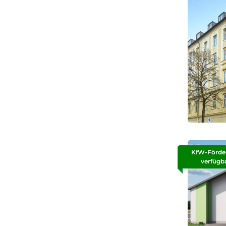
KfW-Förde
verfügb