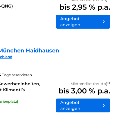
bis 2,95 % p.a.
0-QNG)
Angebot
anzeigen
München Haidhausen
schland
14 Tage reservieren
Gewerbeeinheiten,
Mietrendite: (brutto)*¹
bis 3,00 % p.a.
 Klimenti’s
rienplatz)
Angebot
anzeigen