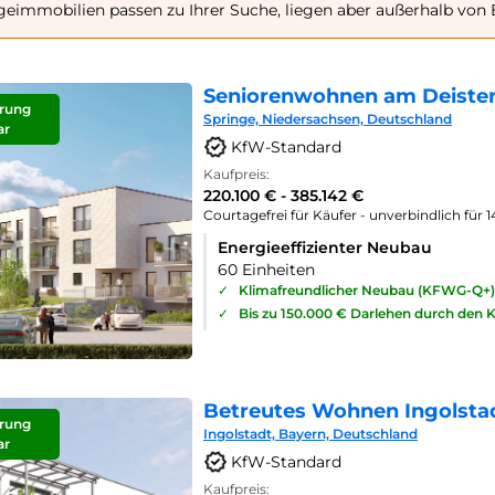
geimmobilien passen zu Ihrer Suche, liegen aber außerhalb von E
Seniorenwohnen am Deister
rung
Springe, Niedersachsen, Deutschland
ar
KfW-Standard
Kaufpreis:
220.100 € - 385.142 €
Courtagefrei für Käufer - unverbindlich für 
Energieeffizienter Neubau
60 Einheiten
✓
Klimafreundlicher Neubau (KFWG-Q+)
✓
Bis zu 150.000 € Darlehen durch den 
Betreutes Wohnen Ingolsta
rung
Ingolstadt, Bayern, Deutschland
ar
KfW-Standard
Kaufpreis: