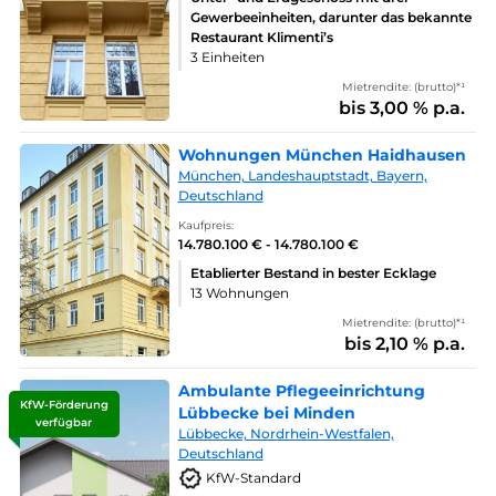
Gewerbeeinheiten, darunter das bekannte
Restaurant Klimenti’s
3 Einheiten
Mietrendite: (brutto)*¹
bis 3,00 % p.a.
Wohnungen München Haidhausen
München, Landeshauptstadt, Bayern,
Deutschland
Kaufpreis:
14.780.100 € - 14.780.100 €
Etablierter Bestand in bester Ecklage
13 Wohnungen
Mietrendite: (brutto)*¹
bis 2,10 % p.a.
Ambulante Pflegeeinrichtung
KfW-Förderung
Lübbecke bei Minden
verfügbar
Lübbecke, Nordrhein-Westfalen,
Deutschland
KfW-Standard