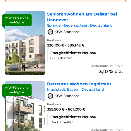
Seniorenwohnen am Deister bei
KfW-Förderung
Hannover
verfügbar
Springe, Niedersachsen, Deutschland
KfW-Standard
Kaufpreis:
220.100 € - 385.142 €
Energieeffizienter Neubau
60 Einheiten
Mietrendite: (brutto)*¹
3,10 % p.a.
Betreutes Wohnen Ingolstadt
KfW-Förderung
Ingolstadt, Bayern, Deutschland
verfügbar
KfW-Standard
Kaufpreis:
355.500 € - 661.200 €
Energieeffizienter Neubau
144 Einheiten
Mietrendite: (brutto)*¹