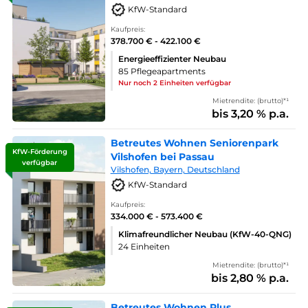
KfW-Standard
Kaufpreis:
378.700 € - 422.100 €
Energieeffizienter Neubau
85 Pflegeapartments
Nur noch 2 Einheiten verfügbar
Mietrendite: (brutto)*¹
bis 3,20 % p.a.
Betreutes Wohnen Seniorenpark
KfW-Förderung
Vilshofen bei Passau
verfügbar
Vilshofen, Bayern, Deutschland
KfW-Standard
Kaufpreis:
334.000 € - 573.400 €
Klimafreundlicher Neubau (KfW-40-QNG)
24 Einheiten
Mietrendite: (brutto)*¹
bis 2,80 % p.a.
Betreutes Wohnen Plus