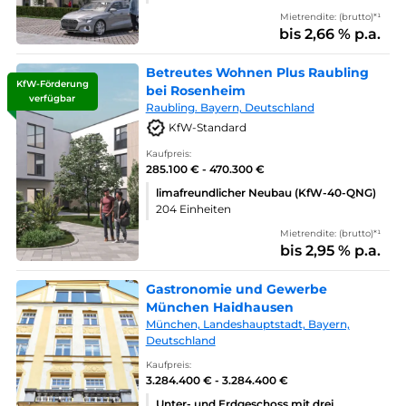
Mietrendite: (brutto)*¹
bis 2,66 % p.a.
Betreutes Wohnen Plus Raubling
KfW-Förderung
bei Rosenheim
verfügbar
Raubling. Bayern, Deutschland
KfW-Standard
Kaufpreis:
285.100 € - 470.300 €
limafreundlicher Neubau (KfW-40-QNG)
204 Einheiten
Mietrendite: (brutto)*¹
bis 2,95 % p.a.
Gastronomie und Gewerbe
München Haidhausen
München, Landeshauptstadt, Bayern,
Deutschland
Kaufpreis:
3.284.400 € - 3.284.400 €
Unter- und Erdgeschoss mit drei