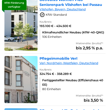
KfW-Förderung
Seniorenpark Vilshofen bei Passau
verfügbar
Vilshofen, Bayern, Deutschland
KfW-Standard
Kaufpreis:
193.100 € - 434.500 €
Klimafreundlicher Neubau (KfW-40-QNG)
106 Einheiten
Mietrendite: (brutto)*¹
bis 2,95 % p.a.
Pflegeimmobilie Verl
Verl, Nordrhein-Westfalen, Deutschland
Kaufpreis:
324.754 € - 358.289 €
Fertiggestellter Neubau (Effizienzhaus 40
EE)
80 Einheiten
Mietrendite: (brutto)*¹
bis 3,50 %