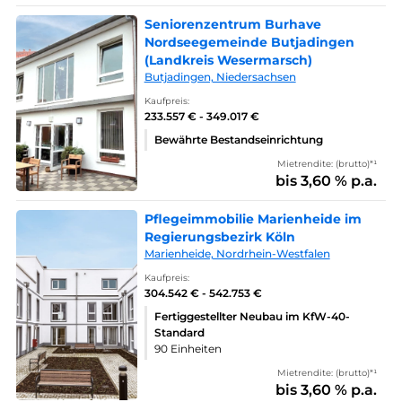
Seniorenzentrum Burhave
Nordseegemeinde Butjadingen
(Landkreis Wesermarsch)
Butjadingen, Niedersachsen
Kaufpreis:
233.557 € - 349.017 €
Bewährte Bestandseinrichtung
Mietrendite: (brutto)*¹
bis 3,60 % p.a.
Pflegeimmobilie Marienheide im
Regierungsbezirk Köln
Marienheide, Nordrhein-Westfalen
Kaufpreis:
304.542 € - 542.753 €
Fertiggestellter Neubau im KfW-40-
Standard
90 Einheiten
Mietrendite: (brutto)*¹
bis 3,60 % p.a.