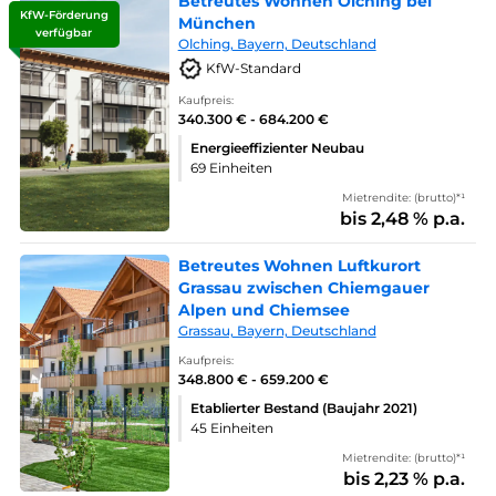
Betreutes Wohnen Olching bei
KfW-Förderung
München
verfügbar
Olching, Bayern, Deutschland
KfW-Standard
Kaufpreis:
340.300 € - 684.200 €
Energieeffizienter Neubau
69 Einheiten
Mietrendite: (brutto)*¹
bis 2,48 % p.a.
Betreutes Wohnen Luftkurort
Grassau zwischen Chiemgauer
Alpen und Chiemsee
Grassau, Bayern, Deutschland
Kaufpreis:
348.800 € - 659.200 €
Etablierter Bestand (Baujahr 2021)
45 Einheiten
Mietrendite: (brutto)*¹
bis 2,23 % p.a.