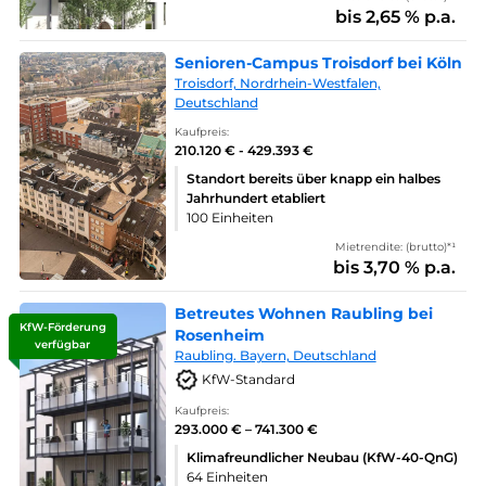
bis 2,65 % p.a.
Senioren-Campus Troisdorf bei Köln
Troisdorf, Nordrhein-Westfalen,
Deutschland
Kaufpreis:
210.120 € - 429.393 €
Standort bereits über knapp ein halbes
Jahrhundert etabliert
100 Einheiten
Mietrendite: (brutto)*¹
bis 3,70 % p.a.
Betreutes Wohnen Raubling bei
KfW-Förderung
Rosenheim
verfügbar
Raubling. Bayern, Deutschland
KfW-Standard
Kaufpreis:
293.000 € – 741.300 €
Klimafreundlicher Neubau (KfW-40-QnG)
64 Einheiten