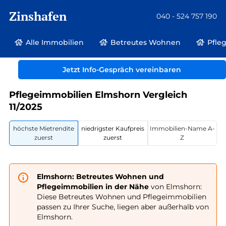
Zinshafen
040 - 524 757 190
Alle Immobilien
Betreutes Wohnen
Pfle
Betreutes Wohnen und Pflegeimmobilien
Deutschland
Jetzt Info-Gespräch vereinbaren
Schleswig-Holstein
Elmshorn
Pflegeimmobilien Elmshorn Vergleich
11/2025
höchste Mietrendite
niedrigster Kaufpreis
Immobilien-Name A-
zuerst
zuerst
Z
Elmshorn: Betreutes Wohnen und
Pflegeimmobilien in der Nähe
von Elmshorn:
Diese Betreutes Wohnen und Pflegeimmobilien
passen zu Ihrer Suche, liegen aber außerhalb von
Elmshorn.