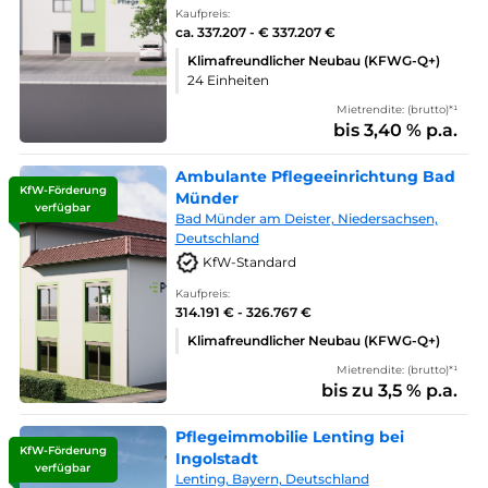
Kaufpreis:
ca. 337.207 - € 337.207 €
Klimafreundlicher Neubau (KFWG-Q+)
24 Einheiten
Mietrendite: (brutto)*¹
bis 3,40 % p.a.
Ambulante Pflegeeinrichtung Bad
KfW-Förderung
Münder
verfügbar
Bad Münder am Deister, Niedersachsen,
Deutschland
KfW-Standard
Kaufpreis:
314.191 € - 326.767 €
Klimafreundlicher Neubau (KFWG-Q+)
Mietrendite: (brutto)*¹
bis zu 3,5 % p.a.
Pflegeimmobilie Lenting bei
KfW-Förderung
Ingolstadt
verfügbar
Lenting, Bayern, Deutschland