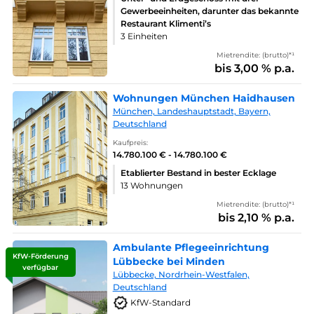
Gewerbeeinheiten, darunter das bekannte
Restaurant Klimenti’s
3 Einheiten
Mietrendite: (brutto)*¹
bis 3,00 % p.a.
Wohnungen München Haidhausen
München, Landeshauptstadt, Bayern,
Deutschland
Kaufpreis:
14.780.100 € - 14.780.100 €
Etablierter Bestand in bester Ecklage
13 Wohnungen
Mietrendite: (brutto)*¹
bis 2,10 % p.a.
Ambulante Pflegeeinrichtung
KfW-Förderung
Lübbecke bei Minden
verfügbar
Lübbecke, Nordrhein-Westfalen,
Deutschland
KfW-Standard