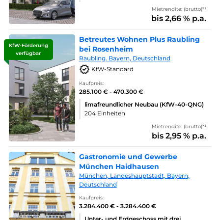
Mietrendite: (brutto)*¹
bis 2,66 % p.a.
Betreutes Wohnen Plus Raubling
KfW-Förderung
bei Rosenheim
verfügbar
Raubling. Bayern, Deutschland
KfW-Standard
Kaufpreis:
285.100 € - 470.300 €
limafreundlicher Neubau (KfW-40-QNG)
204 Einheiten
Mietrendite: (brutto)*¹
bis 2,95 % p.a.
Gastronomie und Gewerbe
München Haidhausen
München, Landeshauptstadt, Bayern,
Deutschland
Kaufpreis:
3.284.400 € - 3.284.400 €
Unter- und Erdgeschoss mit drei