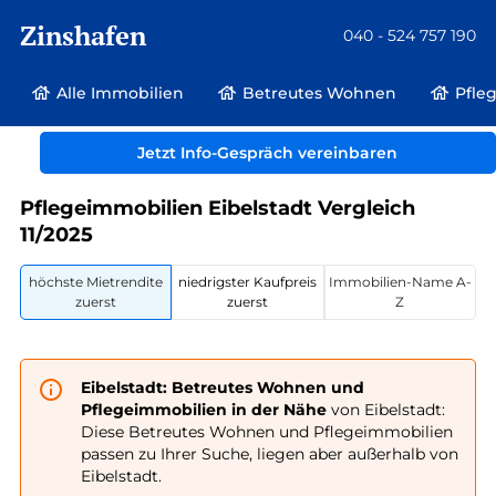
Zinshafen
040 - 524 757 190
Alle Immobilien
Betreutes Wohnen
Pfle
Betreutes Wohnen und Pflegeimmobilien
Deutschland
Bayern
Jetzt Info-Gespräch vereinbaren
Eibelstadt
Pflegeimmobilien Eibelstadt Vergleich
11/2025
höchste Mietrendite
niedrigster Kaufpreis
Immobilien-Name A-
zuerst
zuerst
Z
Eibelstadt: Betreutes Wohnen und
Pflegeimmobilien in der Nähe
von Eibelstadt:
Diese Betreutes Wohnen und Pflegeimmobilien
passen zu Ihrer Suche, liegen aber außerhalb von
Eibelstadt.