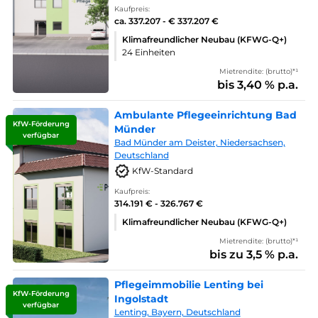
Kaufpreis:
ca. 337.207 - € 337.207 €
Klimafreundlicher Neubau (KFWG-Q+)
24 Einheiten
Mietrendite: (brutto)*¹
bis 3,40 % p.a.
Ambulante Pflegeeinrichtung Bad
KfW-Förderung
Münder
verfügbar
Bad Münder am Deister, Niedersachsen,
Deutschland
KfW-Standard
Kaufpreis:
314.191 € - 326.767 €
Klimafreundlicher Neubau (KFWG-Q+)
Mietrendite: (brutto)*¹
bis zu 3,5 % p.a.
Pflegeimmobilie Lenting bei
KfW-Förderung
Ingolstadt
verfügbar
Lenting, Bayern, Deutschland