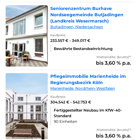
Seniorenzentrum Burhave
Nordseegemeinde Butjadingen
(Landkreis Wesermarsch)
Butjadingen, Niedersachsen
Kaufpreis:
233.557 € - 349.017 €
Bewährte Bestandseinrichtung
Mietrendite: (brutto)*¹
bis 3,60 % p.a.
Pflegeimmobilie Marienheide im
Regierungsbezirk Köln
Marienheide, Nordrhein-Westfalen
Kaufpreis:
304.542 € - 542.753 €
Fertiggestellter Neubau im KfW-40-
Standard
90 Einheiten
Mietrendite: (brutto)*¹
bis 3,60 % p.a.