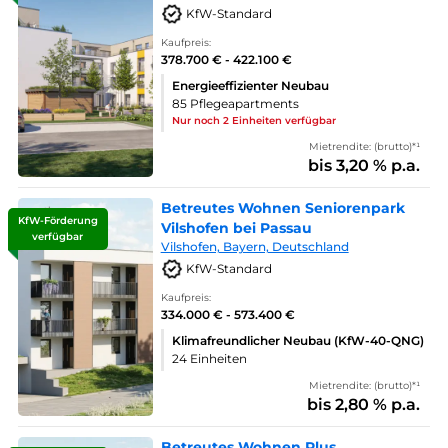
KfW-Standard
Kaufpreis:
378.700 € - 422.100 €
Energieeffizienter Neubau
85 Pflegeapartments
Nur noch 2 Einheiten verfügbar
Mietrendite: (brutto)*¹
bis 3,20 % p.a.
Betreutes Wohnen Seniorenpark
KfW-Förderung
Vilshofen bei Passau
verfügbar
Vilshofen, Bayern, Deutschland
KfW-Standard
Kaufpreis:
334.000 € - 573.400 €
Klimafreundlicher Neubau (KfW-40-QNG)
24 Einheiten
Mietrendite: (brutto)*¹
bis 2,80 % p.a.
Betreutes Wohnen Plus