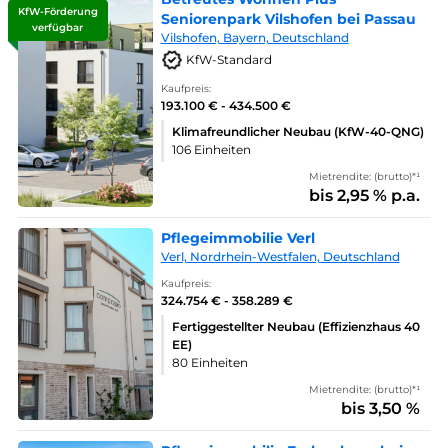
KfW-Förderung
Seniorenpark Vilshofen bei Passau
verfügbar
Vilshofen, Bayern, Deutschland
KfW-Standard
Kaufpreis:
193.100 € - 434.500 €
Klimafreundlicher Neubau (KfW-40-QNG)
106 Einheiten
Mietrendite: (brutto)*¹
bis 2,95 % p.a.
Pflegeimmobilie Verl
Verl, Nordrhein-Westfalen, Deutschland
Kaufpreis:
324.754 € - 358.289 €
Fertiggestellter Neubau (Effizienzhaus 40
EE)
80 Einheiten
Mietrendite: (brutto)*¹
bis 3,50 %