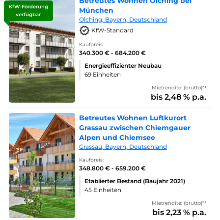
Betreutes Wohnen Olching bei
KfW-Förderung
München
verfügbar
Olching, Bayern, Deutschland
KfW-Standard
Kaufpreis:
340.300 € - 684.200 €
Energieeffizienter Neubau
69 Einheiten
Mietrendite: (brutto)*¹
bis 2,48 % p.a.
Betreutes Wohnen Luftkurort
Grassau zwischen Chiemgauer
Alpen und Chiemsee
Grassau, Bayern, Deutschland
Kaufpreis:
348.800 € - 659.200 €
Etablierter Bestand (Baujahr 2021)
45 Einheiten
Mietrendite: (brutto)*¹
bis 2,23 % p.a.