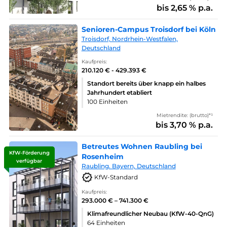
bis 2,65 % p.a.
Senioren-Campus Troisdorf bei Köln
Troisdorf, Nordrhein-Westfalen,
Deutschland
Kaufpreis:
210.120 € - 429.393 €
Standort bereits über knapp ein halbes
Jahrhundert etabliert
100 Einheiten
Mietrendite: (brutto)*¹
bis 3,70 % p.a.
Betreutes Wohnen Raubling bei
KfW-Förderung
Rosenheim
verfügbar
Raubling. Bayern, Deutschland
KfW-Standard
Kaufpreis:
293.000 € – 741.300 €
Klimafreundlicher Neubau (KfW-40-QnG)
64 Einheiten