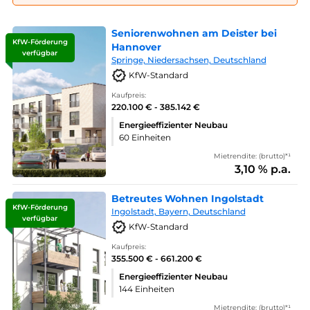
Seniorenwohnen am Deister bei
KfW-Förderung
Hannover
verfügbar
Springe, Niedersachsen, Deutschland
KfW-Standard
Kaufpreis:
220.100 € - 385.142 €
Energieeffizienter Neubau
60 Einheiten
Mietrendite: (brutto)*¹
3,10 % p.a.
Betreutes Wohnen Ingolstadt
KfW-Förderung
Ingolstadt, Bayern, Deutschland
verfügbar
KfW-Standard
Kaufpreis:
355.500 € - 661.200 €
Energieeffizienter Neubau
144 Einheiten
Mietrendite: (brutto)*¹