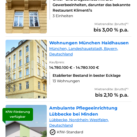
Gewerbeeinheiten, darunter das bekannte
Restaurant Klimenti’s
3 Einheiten
Mietrendite: (brutto)*¹
bis 3,00 % p.a.
Wohnungen München Haidhausen
München, Landeshauptstadt, Bayern,
Deutschland
Kaufpreis:
14.780.100 € - 14.780.100 €
Etablierter Bestand in bester Ecklage
13 Wohnungen
Mietrendite: (brutto)*¹
bis 2,10 % p.a.
Ambulante Pflegeeinrichtung
KfW-Förderung
Lübbecke bei Minden
verfügbar
Lübbecke, Nordrhein-Westfalen,
Deutschland
KfW-Standard