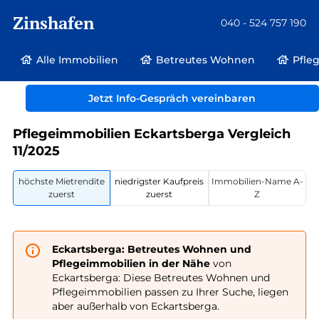
Zinshafen
040 - 524 757 190
Alle Immobilien
Betreutes Wohnen
Pfle
Betreutes Wohnen und Pflegeimmobilien
Deutschland
Sachsen-Anhalt
Jetzt Info-Gespräch vereinbaren
Eckartsberga
Pflegeimmobilien Eckartsberga Vergleich
11/2025
höchste Mietrendite
niedrigster Kaufpreis
Immobilien-Name A-
zuerst
zuerst
Z
Eckartsberga: Betreutes Wohnen und
Pflegeimmobilien in der Nähe
von
Eckartsberga: Diese Betreutes Wohnen und
Pflegeimmobilien passen zu Ihrer Suche, liegen
aber außerhalb von Eckartsberga.