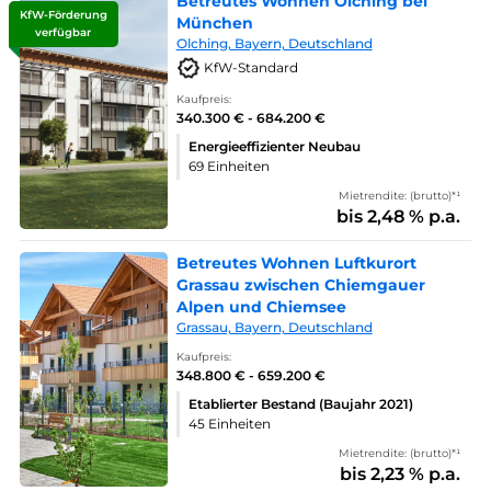
Betreutes Wohnen Olching bei
KfW-Förderung
München
verfügbar
Olching, Bayern, Deutschland
KfW-Standard
Kaufpreis:
340.300 € - 684.200 €
Energieeffizienter Neubau
69 Einheiten
Mietrendite: (brutto)*¹
bis 2,48 % p.a.
Betreutes Wohnen Luftkurort
Grassau zwischen Chiemgauer
Alpen und Chiemsee
Grassau, Bayern, Deutschland
Kaufpreis:
348.800 € - 659.200 €
Etablierter Bestand (Baujahr 2021)
45 Einheiten
Mietrendite: (brutto)*¹
bis 2,23 % p.a.