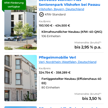
KfW-Förderung
Seniorenpark Vilshofen bei Passau
verfügbar
Vilshofen, Bayern, Deutschland
KfW-Standard
Kaufpreis:
193.100 € - 434.500 €
Klimafreundlicher Neubau (KfW-40-QNG)
106 Einheiten
Mietrendite: (brutto)*¹
bis 2,95 % p.a.
Pflegeimmobilie Verl
Verl, Nordrhein-Westfalen, Deutschland
Kaufpreis:
324.754 € - 358.289 €
Fertiggestellter Neubau (Effizienzhaus 40
EE)
80 Einheiten
Mietrendite: (brutto)*¹
bis 3,50 %