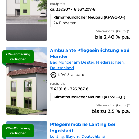
Kaufpreis:
ca. 337.207 - € 337.207 €
Klimafreundlicher Neubau (KFWG-Q+)
24 Einheiten
Mietrendite: (brutto)*¹
bis 3,40 % p.a.
Ambulante Pflegeeinrichtung Bad
KfW-Förderung
Münder
verfügbar
Bad Münder am Deister, Niedersachsen,
Deutschland
KfW-Standard
Kaufpreis:
314.191 € - 326.767 €
Klimafreundlicher Neubau (KFWG-Q+)
Mietrendite: (brutto)*¹
bis zu 3,5 % p.a.
Pflegeimmobilie Lenting bei
KfW-Förderung
Ingolstadt
verfügbar
Lenting, Bayern, Deutschland