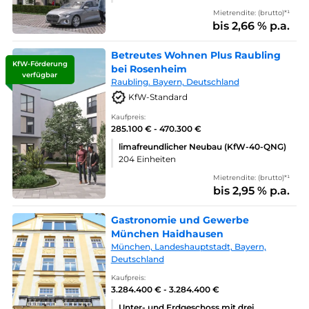
Mietrendite: (brutto)*¹
bis 2,66 % p.a.
Betreutes Wohnen Plus Raubling
KfW-Förderung
bei Rosenheim
verfügbar
Raubling. Bayern, Deutschland
KfW-Standard
Kaufpreis:
285.100 € - 470.300 €
limafreundlicher Neubau (KfW-40-QNG)
204 Einheiten
Mietrendite: (brutto)*¹
bis 2,95 % p.a.
Gastronomie und Gewerbe
München Haidhausen
München, Landeshauptstadt, Bayern,
Deutschland
Kaufpreis:
3.284.400 € - 3.284.400 €
Unter- und Erdgeschoss mit drei