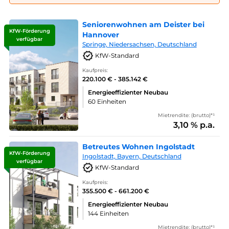
Seniorenwohnen am Deister bei
KfW-Förderung
Hannover
verfügbar
Springe, Niedersachsen, Deutschland
KfW-Standard
Kaufpreis:
220.100 € - 385.142 €
Energieeffizienter Neubau
60 Einheiten
Mietrendite: (brutto)*¹
3,10 % p.a.
Betreutes Wohnen Ingolstadt
KfW-Förderung
Ingolstadt, Bayern, Deutschland
verfügbar
KfW-Standard
Kaufpreis:
355.500 € - 661.200 €
Energieeffizienter Neubau
144 Einheiten
Mietrendite: (brutto)*¹