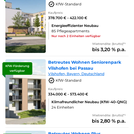
KfW-Standard
Kaufpreis:
378.700 € - 422.100 €
Energieeffizienter Neubau
85 Pflegeapartments
Nur noch 2 Einheiten verfügbar
Mietrendite: (brutto)*¹
bis 3,20 % p.a.
Betreutes Wohnen Seniorenpark
KfW-Förderung
Vilshofen bei Passau
verfügbar
Vilshofen, Bayern, Deutschland
KfW-Standard
Kaufpreis:
334.000 € - 573.400 €
Klimafreundlicher Neubau (KfW-40-QNG)
24 Einheiten
Mietrendite: (brutto)*¹
bis 2,80 % p.a.
Betreutes Wohnen Plus