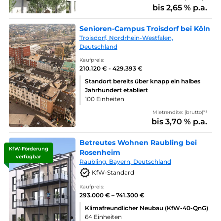
bis 2,65 % p.a.
Senioren-Campus Troisdorf bei Köln
Troisdorf, Nordrhein-Westfalen,
Deutschland
Kaufpreis:
210.120 € - 429.393 €
Standort bereits über knapp ein halbes
Jahrhundert etabliert
100 Einheiten
Mietrendite: (brutto)*¹
bis 3,70 % p.a.
Betreutes Wohnen Raubling bei
KfW-Förderung
Rosenheim
verfügbar
Raubling. Bayern, Deutschland
KfW-Standard
Kaufpreis:
293.000 € – 741.300 €
Klimafreundlicher Neubau (KfW-40-QnG)
64 Einheiten