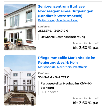
Seniorenzentrum Burhave
Nordseegemeinde Butjadingen
(Landkreis Wesermarsch)
Butjadingen, Niedersachsen
Kaufpreis:
233.557 € - 349.017 €
Bewährte Bestandseinrichtung
Mietrendite: (brutto)*¹
bis 3,60 % p.a.
Pflegeimmobilie Marienheide im
Regierungsbezirk Köln
Marienheide, Nordrhein-Westfalen
Kaufpreis:
304.542 € - 542.753 €
Fertiggestellter Neubau im KfW-40-
Standard
90 Einheiten
Mietrendite: (brutto)*¹
bis 3,60 % p.a.