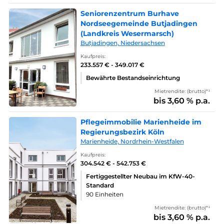
Seniorenzentrum Burhave
Nordseegemeinde Butjadingen
(Landkreis Wesermarsch)
Butjadingen, Niedersachsen
Kaufpreis:
233.557 € - 349.017 €
Bewährte Bestandseinrichtung
Mietrendite: (brutto)*¹
bis 3,60 % p.a.
Pflegeimmobilie Marienheide im
Regierungsbezirk Köln
Marienheide, Nordrhein-Westfalen
Kaufpreis:
304.542 € - 542.753 €
Fertiggestellter Neubau im KfW-40-
Standard
90 Einheiten
Mietrendite: (brutto)*¹
bis 3,60 % p.a.