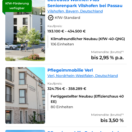
KfW-Förderung
Seniorenpark Vilshofen bei Passau
verfügbar
Vilshofen, Bayern, Deutschland
KfW-Standard
Kaufpreis:
193.100 € - 434.500 €
Klimafreundlicher Neubau (KfW-40-QNG)
106 Einheiten
Mietrendite: (brutto)*¹
bis 2,95 % p.a.
Pflegeimmobilie Verl
Verl, Nordrhein-Westfalen, Deutschland
Kaufpreis:
324.754 € - 358.289 €
Fertiggestellter Neubau (Effizienzhaus 40
EE)
80 Einheiten
Mietrendite: (brutto)*¹
bis 3,50 %