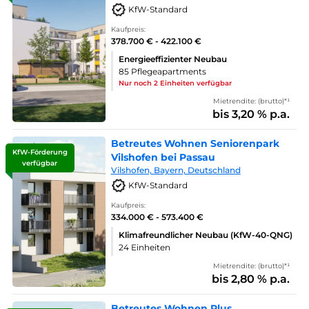
KfW-Standard
Kaufpreis:
378.700 € - 422.100 €
Energieeffizienter Neubau
85 Pflegeapartments
Nur noch 2 Einheiten verfügbar
Mietrendite: (brutto)*¹
bis 3,20 % p.a.
Betreutes Wohnen Seniorenpark
KfW-Förderung
Vilshofen bei Passau
verfügbar
Vilshofen, Bayern, Deutschland
KfW-Standard
Kaufpreis:
334.000 € - 573.400 €
Klimafreundlicher Neubau (KfW-40-QNG)
24 Einheiten
Mietrendite: (brutto)*¹
bis 2,80 % p.a.
Betreutes Wohnen Plus