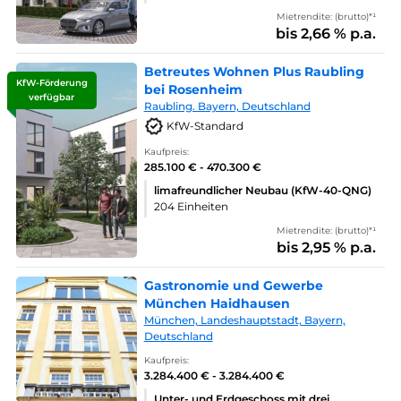
Mietrendite: (brutto)*¹
bis 2,66 % p.a.
Betreutes Wohnen Plus Raubling
KfW-Förderung
bei Rosenheim
verfügbar
Raubling. Bayern, Deutschland
KfW-Standard
Kaufpreis:
285.100 € - 470.300 €
limafreundlicher Neubau (KfW-40-QNG)
204 Einheiten
Mietrendite: (brutto)*¹
bis 2,95 % p.a.
Gastronomie und Gewerbe
München Haidhausen
München, Landeshauptstadt, Bayern,
Deutschland
Kaufpreis:
3.284.400 € - 3.284.400 €
Unter- und Erdgeschoss mit drei