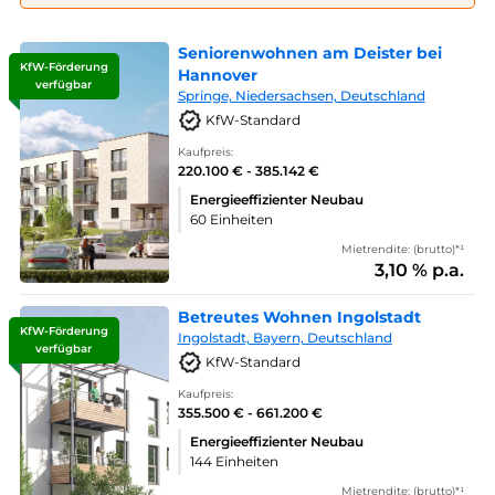
Seniorenwohnen am Deister bei
KfW-Förderung
Hannover
verfügbar
Springe, Niedersachsen, Deutschland
KfW-Standard
Kaufpreis:
220.100 € - 385.142 €
Energieeffizienter Neubau
60 Einheiten
Mietrendite: (brutto)*¹
3,10 % p.a.
Betreutes Wohnen Ingolstadt
KfW-Förderung
Ingolstadt, Bayern, Deutschland
verfügbar
KfW-Standard
Kaufpreis:
355.500 € - 661.200 €
Energieeffizienter Neubau
144 Einheiten
Mietrendite: (brutto)*¹