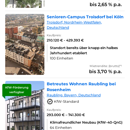
bis 2,65 % p.a.
Senioren-Campus Troisdorf bei Köln
Troisdorf, Nordrhein-Westfalen,
Deutschland
Kaufpreis:
210.120 € - 429.393 €
Standort bereits über knapp ein halbes
Jahrhundert etabliert
100 Einheiten
Mietrendite: (brutto)*¹
bis 3,70 % p.a.
Betreutes Wohnen Raubling bei
KfW-Förderung
Rosenheim
verfügbar
Raubling. Bayern, Deutschland
KfW-Standard
Kaufpreis:
293.000 € – 741.300 €
Klimafreundlicher Neubau (KfW-40-QnG)
64 Einheiten