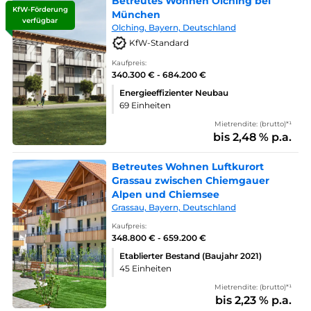
Betreutes Wohnen Olching bei
KfW-Förderung
München
verfügbar
Olching, Bayern, Deutschland
KfW-Standard
Kaufpreis:
340.300 € - 684.200 €
Energieeffizienter Neubau
69 Einheiten
Mietrendite: (brutto)*¹
bis 2,48 % p.a.
Betreutes Wohnen Luftkurort
Grassau zwischen Chiemgauer
Alpen und Chiemsee
Grassau, Bayern, Deutschland
Kaufpreis:
348.800 € - 659.200 €
Etablierter Bestand (Baujahr 2021)
45 Einheiten
Mietrendite: (brutto)*¹
bis 2,23 % p.a.