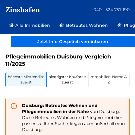
Zinshafen
040 - 524 757 190
Alle Immobilien
Betreutes Wohnen
Pfle
Betreutes Wohnen und Pflegeimmobilien
Deutschland
Jetzt Info-Gespräch vereinbaren
Nordrhein-Westfalen
Duisburg
Pflegeimmobilien Duisburg Vergleich
11/2025
höchste Mietrendite
niedrigster Kaufpreis
Immobilien-Name A-
zuerst
zuerst
Z
Duisburg: Betreutes Wohnen und
Pflegeimmobilien in der Nähe
von Duisburg:
Diese Betreutes Wohnen und Pflegeimmobilien
passen zu Ihrer Suche, liegen aber außerhalb von
Duisburg.