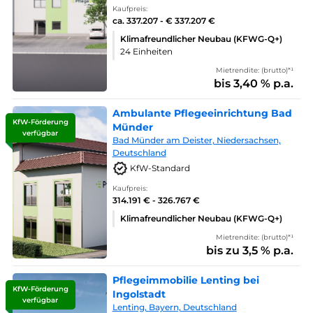
Kaufpreis:
ca. 337.207 - € 337.207 €
Klimafreundlicher Neubau (KFWG-Q+)
24 Einheiten
Mietrendite: (brutto)*¹
bis 3,40 % p.a.
Ambulante Pflegeeinrichtung Bad
KfW-Förderung
Münder
verfügbar
Bad Münder am Deister, Niedersachsen,
Deutschland
KfW-Standard
Kaufpreis:
314.191 € - 326.767 €
Klimafreundlicher Neubau (KFWG-Q+)
Mietrendite: (brutto)*¹
bis zu 3,5 % p.a.
Pflegeimmobilie Lenting bei
KfW-Förderung
Ingolstadt
verfügbar
Lenting, Bayern, Deutschland