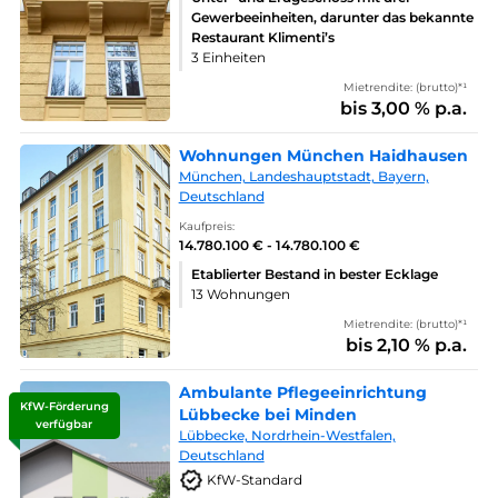
Gewerbeeinheiten, darunter das bekannte
Restaurant Klimenti’s
3 Einheiten
Mietrendite: (brutto)*¹
bis 3,00 % p.a.
Wohnungen München Haidhausen
München, Landeshauptstadt, Bayern,
Deutschland
Kaufpreis:
14.780.100 € - 14.780.100 €
Etablierter Bestand in bester Ecklage
13 Wohnungen
Mietrendite: (brutto)*¹
bis 2,10 % p.a.
Ambulante Pflegeeinrichtung
KfW-Förderung
Lübbecke bei Minden
verfügbar
Lübbecke, Nordrhein-Westfalen,
Deutschland
KfW-Standard