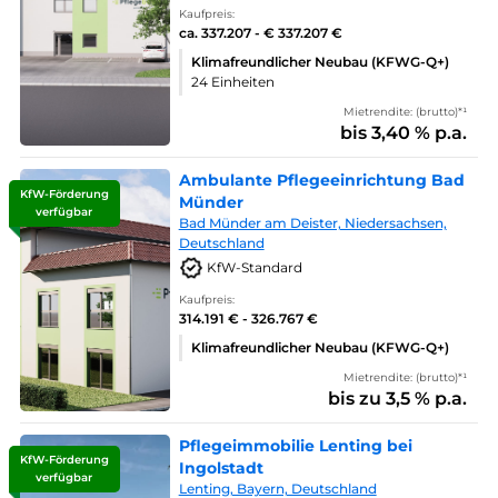
Kaufpreis:
ca. 337.207 - € 337.207 €
Klimafreundlicher Neubau (KFWG-Q+)
24 Einheiten
Mietrendite: (brutto)*¹
bis 3,40 % p.a.
Ambulante Pflegeeinrichtung Bad
KfW-Förderung
Münder
verfügbar
Bad Münder am Deister, Niedersachsen,
Deutschland
KfW-Standard
Kaufpreis:
314.191 € - 326.767 €
Klimafreundlicher Neubau (KFWG-Q+)
Mietrendite: (brutto)*¹
bis zu 3,5 % p.a.
Pflegeimmobilie Lenting bei
KfW-Förderung
Ingolstadt
verfügbar
Lenting, Bayern, Deutschland