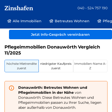
Zinshafen
040 - 524 757 190
Alle Immobilien
Betreutes Wohnen
Pfle
Betreutes Wohnen und Pflegeimmobilien
Deutschland
Bayern
Jetzt Info-Gespräch vereinbaren
Donauwörth
Pflegeimmobilien Donauwörth Vergleich
11/2025
höchste Mietrendite
niedrigster Kaufpreis
Immobilien-Name A-
zuerst
zuerst
Z
Donauwörth: Betreutes Wohnen und
Pflegeimmobilien in der Nähe
von
Donauwörth: Diese Betreutes Wohnen und
Pflegeimmobilien passen zu Ihrer Suche, liegen
aber außerhalb von Donauwörth.