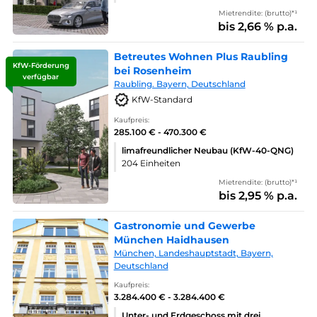
Mietrendite: (brutto)*¹
bis 2,66 % p.a.
Betreutes Wohnen Plus Raubling
KfW-Förderung
bei Rosenheim
verfügbar
Raubling. Bayern, Deutschland
KfW-Standard
Kaufpreis:
285.100 € - 470.300 €
limafreundlicher Neubau (KfW-40-QNG)
204 Einheiten
Mietrendite: (brutto)*¹
bis 2,95 % p.a.
Gastronomie und Gewerbe
München Haidhausen
München, Landeshauptstadt, Bayern,
Deutschland
Kaufpreis:
3.284.400 € - 3.284.400 €
Unter- und Erdgeschoss mit drei