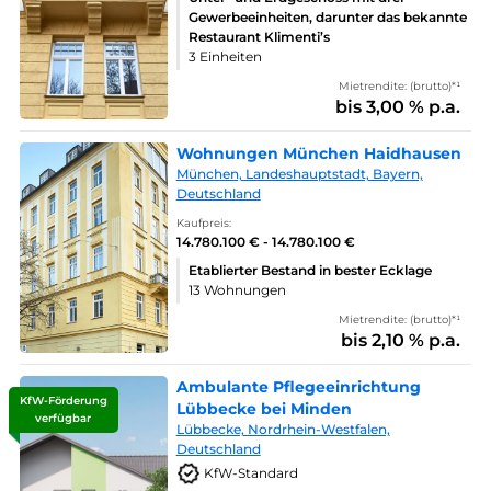
Gewerbeeinheiten, darunter das bekannte
Restaurant Klimenti’s
3 Einheiten
Mietrendite: (brutto)*¹
bis 3,00 % p.a.
Wohnungen München Haidhausen
München, Landeshauptstadt, Bayern,
Deutschland
Kaufpreis:
14.780.100 € - 14.780.100 €
Etablierter Bestand in bester Ecklage
13 Wohnungen
Mietrendite: (brutto)*¹
bis 2,10 % p.a.
Ambulante Pflegeeinrichtung
KfW-Förderung
Lübbecke bei Minden
verfügbar
Lübbecke, Nordrhein-Westfalen,
Deutschland
KfW-Standard