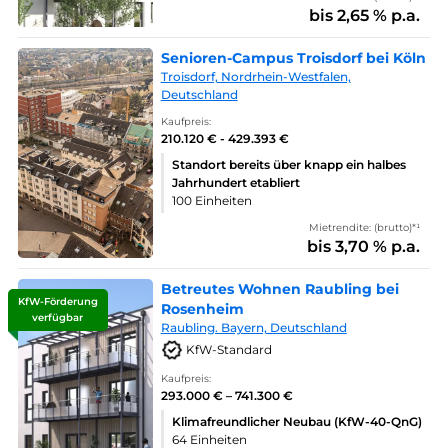
bis 2,65 % p.a.
Senioren-Campus Troisdorf bei Köln
Troisdorf, Nordrhein-Westfalen,
Deutschland
Kaufpreis:
210.120 € - 429.393 €
Standort bereits über knapp ein halbes
Jahrhundert etabliert
100 Einheiten
Mietrendite: (brutto)*¹
bis 3,70 % p.a.
Betreutes Wohnen Raubling bei
KfW-Förderung
Rosenheim
verfügbar
Raubling. Bayern, Deutschland
KfW-Standard
Kaufpreis:
293.000 € – 741.300 €
Klimafreundlicher Neubau (KfW-40-QnG)
64 Einheiten