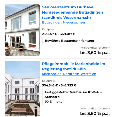
Seniorenzentrum Burhave
Nordseegemeinde Butjadingen
(Landkreis Wesermarsch)
Butjadingen, Niedersachsen
Kaufpreis:
233.557 € - 349.017 €
Bewährte Bestandseinrichtung
Mietrendite: (brutto)*¹
bis 3,60 % p.a.
Pflegeimmobilie Marienheide im
Regierungsbezirk Köln
Marienheide, Nordrhein-Westfalen
Kaufpreis:
304.542 € - 542.753 €
Fertiggestellter Neubau im KfW-40-
Standard
90 Einheiten
Mietrendite: (brutto)*¹
bis 3,60 % p.a.