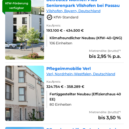
KfW-Förderung
Seniorenpark Vilshofen bei Passau
verfügbar
Vilshofen, Bayern, Deutschland
KfW-Standard
Kaufpreis:
193.100 € - 434.500 €
Klimafreundlicher Neubau (KfW-40-QNG)
106 Einheiten
Mietrendite: (brutto)*¹
bis 2,95 % p.a.
Pflegeimmobilie Verl
Verl, Nordrhein-Westfalen, Deutschland
Kaufpreis:
324.754 € - 358.289 €
Fertiggestellter Neubau (Effizienzhaus 40
EE)
80 Einheiten
Mietrendite: (brutto)*¹
bis 3,50 %