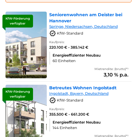
Seniorenwohnen am Deister bei
KfW-Förderung
Hannover
verfügbar
Springe, Niedersachsen, Deutschland
KfW-Standard
Kaufpreis:
220.100 € - 385.142 €
Energieeffizienter Neubau
60 Einheiten
Mietrendite: (brutto)*¹
3,10 % p.a.
Betreutes Wohnen Ingolstadt
KfW-Förderung
Ingolstadt, Bayern, Deutschland
verfügbar
KfW-Standard
Kaufpreis:
355.500 € - 661.200 €
Energieeffizienter Neubau
144 Einheiten
Mietrendite: (brutto)*¹