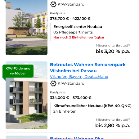
KfW-Standard
Kaufpreis:
378.700 € - 422.100 €
Energieeffizienter Neubau
85 Pflegeapartments
Nur noch 2 Einheiten verfügbar
Mietrendite: (brutto)*¹
bis 3,20 % p.a.
Betreutes Wohnen Seniorenpark
KfW-Förderung
Vilshofen bei Passau
verfügbar
Vilshofen, Bayern, Deutschland
KfW-Standard
Kaufpreis:
334.000 € - 573.400 €
Klimafreundlicher Neubau (KfW-40-QNG)
24 Einheiten
Mietrendite: (brutto)*¹
bis 2,80 % p.a.
Betreutes Wohnen Plus