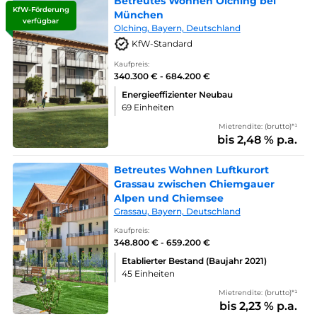
Betreutes Wohnen Olching bei
KfW-Förderung
München
verfügbar
Olching, Bayern, Deutschland
KfW-Standard
Kaufpreis:
340.300 € - 684.200 €
Energieeffizienter Neubau
69 Einheiten
Mietrendite: (brutto)*¹
bis 2,48 % p.a.
Betreutes Wohnen Luftkurort
Grassau zwischen Chiemgauer
Alpen und Chiemsee
Grassau, Bayern, Deutschland
Kaufpreis:
348.800 € - 659.200 €
Etablierter Bestand (Baujahr 2021)
45 Einheiten
Mietrendite: (brutto)*¹
bis 2,23 % p.a.