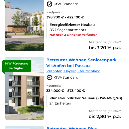
KfW-Standard
Kaufpreis:
378.700 € - 422.100 €
Energieeffizienter Neubau
85 Pflegeapartments
Nur noch 2 Einheiten verfügbar
Mietrendite: (brutto)*¹
bis 3,20 % p.a.
Betreutes Wohnen Seniorenpark
KfW-Förderung
Vilshofen bei Passau
verfügbar
Vilshofen, Bayern, Deutschland
KfW-Standard
Kaufpreis:
334.000 € - 573.400 €
Klimafreundlicher Neubau (KfW-40-QNG)
24 Einheiten
Mietrendite: (brutto)*¹
bis 2,80 % p.a.
Betreutes Wohnen Plus