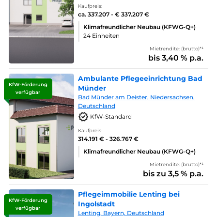
Kaufpreis:
ca. 337.207 - € 337.207 €
Klimafreundlicher Neubau (KFWG-Q+)
24 Einheiten
Mietrendite: (brutto)*¹
bis 3,40 % p.a.
Ambulante Pflegeeinrichtung Bad
KfW-Förderung
Münder
verfügbar
Bad Münder am Deister, Niedersachsen,
Deutschland
KfW-Standard
Kaufpreis:
314.191 € - 326.767 €
Klimafreundlicher Neubau (KFWG-Q+)
Mietrendite: (brutto)*¹
bis zu 3,5 % p.a.
Pflegeimmobilie Lenting bei
KfW-Förderung
Ingolstadt
verfügbar
Lenting, Bayern, Deutschland