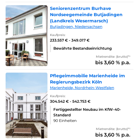
Seniorenzentrum Burhave
Nordseegemeinde Butjadingen
(Landkreis Wesermarsch)
Butjadingen, Niedersachsen
Kaufpreis:
233.557 € - 349.017 €
Bewährte Bestandseinrichtung
Mietrendite: (brutto)*¹
bis 3,60 % p.a.
Pflegeimmobilie Marienheide im
Regierungsbezirk Köln
Marienheide, Nordrhein-Westfalen
Kaufpreis:
304.542 € - 542.753 €
Fertiggestellter Neubau im KfW-40-
Standard
90 Einheiten
Mietrendite: (brutto)*¹
bis 3,60 % p.a.