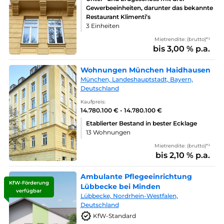
Gewerbeeinheiten, darunter das bekannte
Restaurant Klimenti’s
3 Einheiten
Mietrendite: (brutto)*¹
bis 3,00 % p.a.
Wohnungen München Haidhausen
München, Landeshauptstadt, Bayern,
Deutschland
Kaufpreis:
14.780.100 € - 14.780.100 €
Etablierter Bestand in bester Ecklage
13 Wohnungen
Mietrendite: (brutto)*¹
bis 2,10 % p.a.
Ambulante Pflegeeinrichtung
KfW-Förderung
Lübbecke bei Minden
verfügbar
Lübbecke, Nordrhein-Westfalen,
Deutschland
KfW-Standard