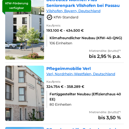
KfW-Förderung
Seniorenpark Vilshofen bei Passau
verfügbar
Vilshofen, Bayern, Deutschland
KfW-Standard
Kaufpreis:
193.100 € - 434.500 €
Klimafreundlicher Neubau (KfW-40-QNG)
106 Einheiten
Mietrendite: (brutto)*¹
bis 2,95 % p.a.
Pflegeimmobilie Verl
Verl, Nordrhein-Westfalen, Deutschland
Kaufpreis:
324.754 € - 358.289 €
Fertiggestellter Neubau (Effizienzhaus 40
EE)
80 Einheiten
Mietrendite: (brutto)*¹
bis 3,50 %