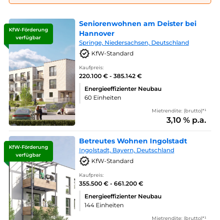
Seniorenwohnen am Deister bei
KfW-Förderung
Hannover
verfügbar
Springe, Niedersachsen, Deutschland
KfW-Standard
Kaufpreis:
220.100 € - 385.142 €
Energieeffizienter Neubau
60 Einheiten
Mietrendite: (brutto)*¹
3,10 % p.a.
Betreutes Wohnen Ingolstadt
KfW-Förderung
Ingolstadt, Bayern, Deutschland
verfügbar
KfW-Standard
Kaufpreis:
355.500 € - 661.200 €
Energieeffizienter Neubau
144 Einheiten
Mietrendite: (brutto)*¹