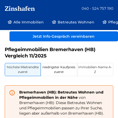
Zinshafen
040 - 524 757 190
Alle Immobilien
Betreutes Wohnen
Pfle
Betreutes Wohnen und Pflegeimmobilien
Deutschland
Bremen
Jetzt Info-Gespräch vereinbaren
Bremerhaven (HB)
Pflegeimmobilien Bremerhaven (HB)
Vergleich 11/2025
höchste Mietrendite
niedrigster Kaufpreis
Immobilien-Name A-
zuerst
zuerst
Z
Bremerhaven (HB): Betreutes Wohnen und
Pflegeimmobilien in der Nähe
von
Bremerhaven (HB): Diese Betreutes Wohnen
und Pflegeimmobilien passen zu Ihrer Suche,
liegen aber außerhalb von Bremerhaven (HB).