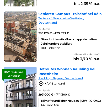
bis 2,65 % p.a.
Senioren-Campus Troisdorf bei Köln
Troisdorf, Nordrhein-Westfalen,
Deutschland
Kaufpreis:
210.120 € - 429.393 €
Standort bereits über knapp ein halbes
Jahrhundert etabliert
100 Einheiten
Mietrendite: (brutto)*¹
bis 3,70 % p.a.
Betreutes Wohnen Raubling bei
KfW-Förderung
Rosenheim
verfügbar
Raubling. Bayern, Deutschland
KfW-Standard
Kaufpreis:
293.000 € – 741.300 €
Klimafreundlicher Neubau (KfW-40-QnG)
64 Einheiten