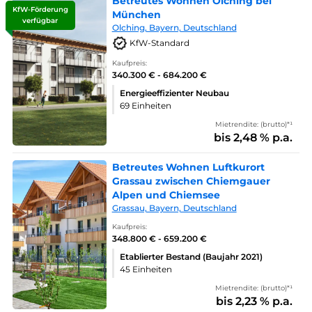
Betreutes Wohnen Olching bei
KfW-Förderung
München
verfügbar
Olching, Bayern, Deutschland
KfW-Standard
Kaufpreis:
340.300 € - 684.200 €
Energieeffizienter Neubau
69 Einheiten
Mietrendite: (brutto)*¹
bis 2,48 % p.a.
Betreutes Wohnen Luftkurort
Grassau zwischen Chiemgauer
Alpen und Chiemsee
Grassau, Bayern, Deutschland
Kaufpreis:
348.800 € - 659.200 €
Etablierter Bestand (Baujahr 2021)
45 Einheiten
Mietrendite: (brutto)*¹
bis 2,23 % p.a.