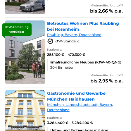
Mietrendite: (brutto)*¹
bis 2,66 % p.a.
Betreutes Wohnen Plus Raubling
KfW-Förderung
bei Rosenheim
verfügbar
Raubling. Bayern, Deutschland
KfW-Standard
Kaufpreis:
285.100 € - 470.300 €
limafreundlicher Neubau (KfW-40-QNG)
204 Einheiten
Mietrendite: (brutto)*¹
bis 2,95 % p.a.
Gastronomie und Gewerbe
München Haidhausen
München, Landeshauptstadt, Bayern,
Deutschland
Kaufpreis:
3.284.400 € - 3.284.400 €
Unter- und Erdgeschoss mit drei