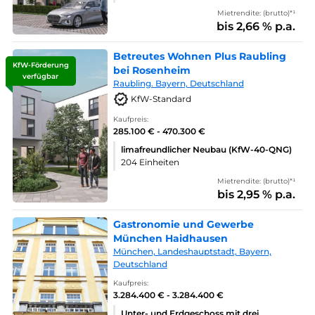
Mietrendite: (brutto)*¹
bis 2,66 % p.a.
Betreutes Wohnen Plus Raubling
KfW-Förderung
bei Rosenheim
verfügbar
Raubling. Bayern, Deutschland
KfW-Standard
Kaufpreis:
285.100 € - 470.300 €
limafreundlicher Neubau (KfW-40-QNG)
204 Einheiten
Mietrendite: (brutto)*¹
bis 2,95 % p.a.
Gastronomie und Gewerbe
München Haidhausen
München, Landeshauptstadt, Bayern,
Deutschland
Kaufpreis:
3.284.400 € - 3.284.400 €
Unter- und Erdgeschoss mit drei