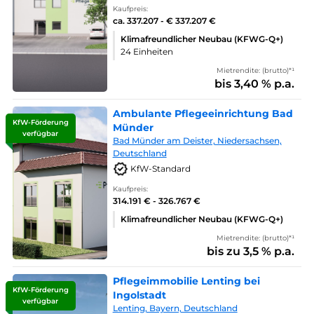
Kaufpreis:
ca. 337.207 - € 337.207 €
Klimafreundlicher Neubau (KFWG-Q+)
24 Einheiten
Mietrendite: (brutto)*¹
bis 3,40 % p.a.
Ambulante Pflegeeinrichtung Bad
KfW-Förderung
Münder
verfügbar
Bad Münder am Deister, Niedersachsen,
Deutschland
KfW-Standard
Kaufpreis:
314.191 € - 326.767 €
Klimafreundlicher Neubau (KFWG-Q+)
Mietrendite: (brutto)*¹
bis zu 3,5 % p.a.
Pflegeimmobilie Lenting bei
KfW-Förderung
Ingolstadt
verfügbar
Lenting, Bayern, Deutschland