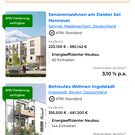
Seniorenwohnen am Deister bei
KfW-Förderung
Hannover
verfügbar
Springe, Niedersachsen, Deutschland
KfW-Standard
Kaufpreis:
220.100 € - 385.142 €
Energieeffizienter Neubau
60 Einheiten
Mietrendite: (brutto)*¹
3,10 % p.a.
Betreutes Wohnen Ingolstadt
KfW-Förderung
Ingolstadt, Bayern, Deutschland
verfügbar
KfW-Standard
Kaufpreis:
355.500 € - 661.200 €
Energieeffizienter Neubau
144 Einheiten
Mietrendite: (brutto)*¹