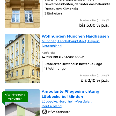
Gewerbeeinheiten, darunter das bekannte
Restaurant Klimenti’s
3 Einheiten
Mietrendite: (brutto)*¹
bis 3,00 % p.a.
Wohnungen München Haidhausen
München, Landeshauptstadt, Bayern,
Deutschland
Kaufpreis:
14.780.100 € - 14.780.100 €
Etablierter Bestand in bester Ecklage
13 Wohnungen
Mietrendite: (brutto)*¹
bis 2,10 % p.a.
Ambulante Pflegeeinrichtung
KfW-Förderung
Lübbecke bei Minden
verfügbar
Lübbecke, Nordrhein-Westfalen,
Deutschland
KfW-Standard