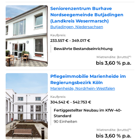
Seniorenzentrum Burhave
Nordseegemeinde Butjadingen
(Landkreis Wesermarsch)
Butjadingen, Niedersachsen
Kaufpreis:
233.557 € - 349.017 €
Bewährte Bestandseinrichtung
Mietrendite: (brutto)*¹
bis 3,60 % p.a.
Pflegeimmobilie Marienheide im
Regierungsbezirk Köln
Marienheide, Nordrhein-Westfalen
Kaufpreis:
304.542 € - 542.753 €
Fertiggestellter Neubau im KfW-40-
Standard
90 Einheiten
Mietrendite: (brutto)*¹
bis 3,60 % p.a.