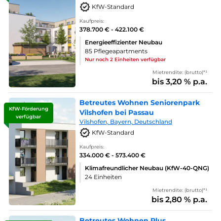
KfW-Standard
Kaufpreis:
378.700 € - 422.100 €
Energieeffizienter Neubau
85 Pflegeapartments
Nur noch 2 Einheiten verfügbar
Mietrendite: (brutto)*¹
bis 3,20 % p.a.
Betreutes Wohnen Seniorenpark
KfW-Förderung
Vilshofen bei Passau
verfügbar
Vilshofen, Bayern, Deutschland
KfW-Standard
Kaufpreis:
334.000 € - 573.400 €
Klimafreundlicher Neubau (KfW-40-QNG)
24 Einheiten
Mietrendite: (brutto)*¹
bis 2,80 % p.a.
Betreutes Wohnen Plus