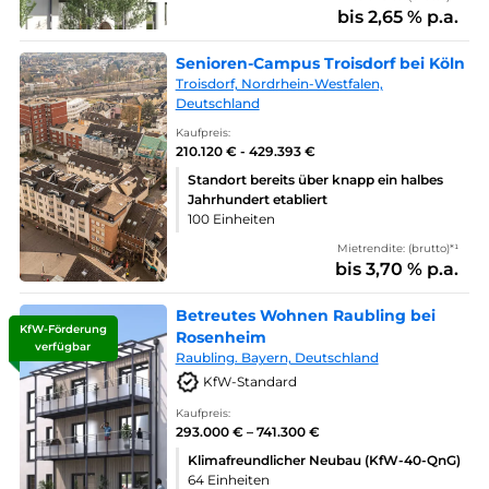
bis 2,65 % p.a.
Senioren-Campus Troisdorf bei Köln
Troisdorf, Nordrhein-Westfalen,
Deutschland
Kaufpreis:
210.120 € - 429.393 €
Standort bereits über knapp ein halbes
Jahrhundert etabliert
100 Einheiten
Mietrendite: (brutto)*¹
bis 3,70 % p.a.
Betreutes Wohnen Raubling bei
KfW-Förderung
Rosenheim
verfügbar
Raubling. Bayern, Deutschland
KfW-Standard
Kaufpreis:
293.000 € – 741.300 €
Klimafreundlicher Neubau (KfW-40-QnG)
64 Einheiten