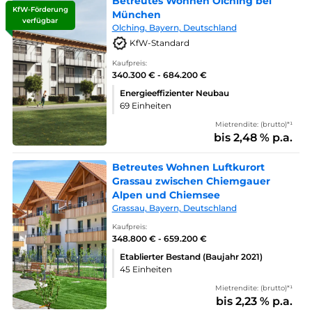
Betreutes Wohnen Olching bei
KfW-Förderung
München
verfügbar
Olching, Bayern, Deutschland
KfW-Standard
Kaufpreis:
340.300 € - 684.200 €
Energieeffizienter Neubau
69 Einheiten
Mietrendite: (brutto)*¹
bis 2,48 % p.a.
Betreutes Wohnen Luftkurort
Grassau zwischen Chiemgauer
Alpen und Chiemsee
Grassau, Bayern, Deutschland
Kaufpreis:
348.800 € - 659.200 €
Etablierter Bestand (Baujahr 2021)
45 Einheiten
Mietrendite: (brutto)*¹
bis 2,23 % p.a.