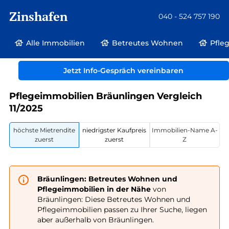
Zinshafen
040 - 524 757 190
Alle Immobilien
Betreutes Wohnen
Pfle
Betreutes Wohnen und Pflegeimmobilien
Deutschland
Jetzt Info-Gespräch vereinbaren
Baden-Württemberg
Bräunlingen
Pflegeimmobilien Bräunlingen Vergleich
11/2025
höchste Mietrendite
niedrigster Kaufpreis
Immobilien-Name A-
zuerst
zuerst
Z
Bräunlingen: Betreutes Wohnen und
Pflegeimmobilien in der Nähe
von
Bräunlingen: Diese Betreutes Wohnen und
Pflegeimmobilien passen zu Ihrer Suche, liegen
aber außerhalb von Bräunlingen.