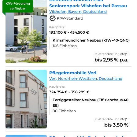
KfW-Förderung
Seniorenpark Vilshofen bei Passau
verfügbar
Vilshofen, Bayern, Deutschland
KfW-Standard
Kaufpreis:
193.100 € - 434.500 €
Klimafreundlicher Neubau (KfW-40-QNG)
106 Einheiten
Mietrendite: (brutto)*¹
bis 2,95 % p.a.
Pflegeimmobilie Verl
Verl, Nordrhein-Westfalen, Deutschland
Kaufpreis:
324.754 € - 358.289 €
Fertiggestellter Neubau (Effizienzhaus 40
EE)
80 Einheiten
Mietrendite: (brutto)*¹
bis 3,50 %