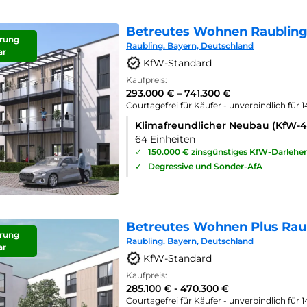
Betreutes Wohnen Raubling
rung
Raubling. Bayern, Deutschland
ar
KfW-Standard
Kaufpreis:
293.000 € – 741.300 €
Courtagefrei für Käufer - unverbindlich für 
Klimafreundlicher Neubau (KfW-
64 Einheiten
✓
150.000 € zinsgünstiges KfW-Darlehe
✓
Degressive und Sonder-AfA
Betreutes Wohnen Plus Rau
rung
Raubling. Bayern, Deutschland
ar
KfW-Standard
Kaufpreis:
285.100 € - 470.300 €
Courtagefrei für Käufer - unverbindlich für 