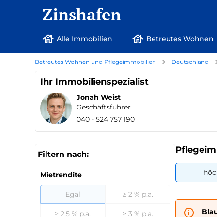
Zinshafen
Alle Immobilien
Betreutes Wohnen
Betreutes Wohnen und Pflegeimmobilien
Deutschland
Ihr Immobilienspezialist
Jonah Weist
Geschäftsführer
040 - 524 757 190
Pflegeim
Filtern nach:
höc
Mietrendite
Egal
≥ 2 % p.a.
Bla
≥ 2,5 % p.a.
≥ 3 % p.a.