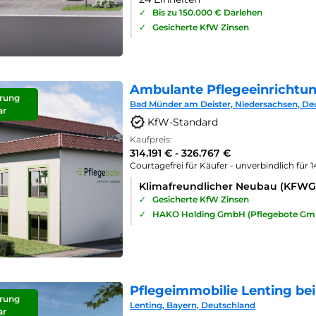
✓
Bis zu 150.000 € Darlehen
✓
Gesicherte KfW Zinsen
Ambulante Pflegeeinrichtu
rung
Bad Münder am Deister, Niedersachsen, De
ar
KfW-Standard
Kaufpreis:
314.191 € - 326.767 €
Courtagefrei für Käufer - unverbindlich für 
Klimafreundlicher Neubau (KFWG
✓
Gesicherte KfW Zinsen
✓
HAKO Holding GmbH (Pflegebote Gm
Pflegeimmobilie Lenting bei
rung
Lenting, Bayern, Deutschland
ar