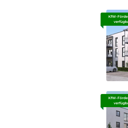
KfW-Förde
verfügb
KfW-Förde
verfügb