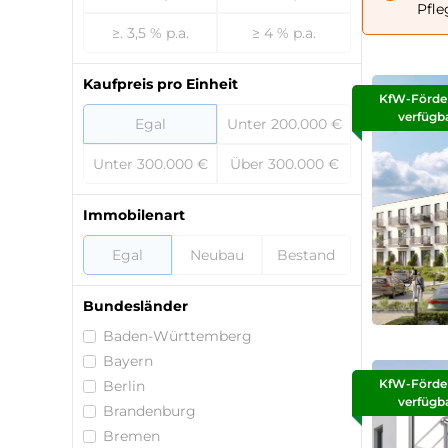
Pfle
≥. 3,5 % p.a.
≥ 4 % p.a.
Kaufpreis pro Einheit
KfW-Förde
verfügb
Egal
Unter 200.000 €
Unter 300.000 €
Über 300.000 €
Immobilenart
Egal
Neubau
Bestand
Bundesländer
Baden-Württemberg
Bayern
KfW-Förde
Berlin
verfügb
Brandenburg
Bremen