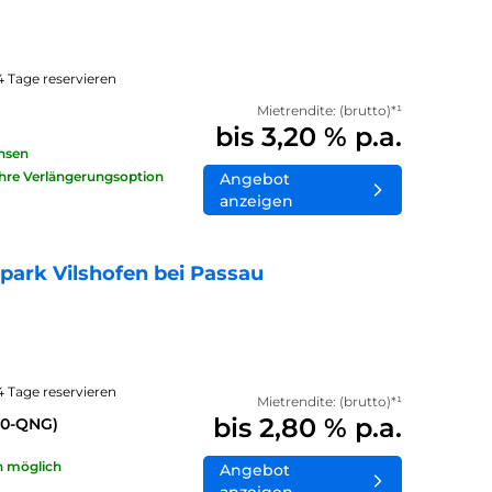
14 Tage reservieren
Mietrendite: (brutto)*¹
bis 3,20 % p.a.
insen
ahre Verlängerungsoption
Angebot
anzeigen
ark Vilshofen bei Passau
14 Tage reservieren
Mietrendite: (brutto)*¹
bis 2,80 % p.a.
40-QNG)
n möglich
Angebot