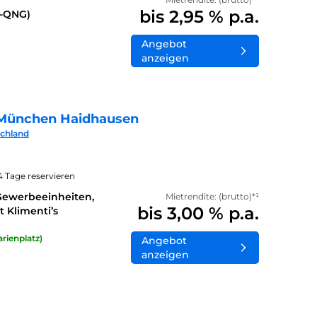
bis 2,95 % p.a.
0-QNG)
Angebot
anzeigen
München Haidhausen
schland
14 Tage reservieren
Gewerbeeinheiten,
Mietrendite: (brutto)*¹
bis 3,00 % p.a.
 Klimenti’s
rienplatz)
Angebot
anzeigen