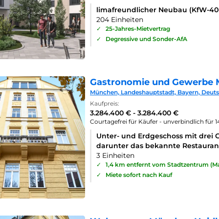
limafreundlicher Neubau (KfW-4
204 Einheiten
✓
25-Jahres-Mietvertrag
✓
Degressive und Sonder-AfA
Gastronomie und Gewerbe 
München, Landeshauptstadt, Bayern, Deut
Kaufpreis:
3.284.400 € - 3.284.400 €
Courtagefrei für Käufer - unverbindlich für 
Unter- und Erdgeschoss mit drei 
darunter das bekannte Restaurant
3 Einheiten
✓
1,4 km entfernt vom Stadtzentrum (Ma
✓
Miete sofort nach Kauf