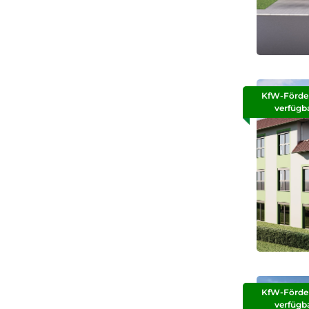
KfW-Förde
verfügb
KfW-Förde
verfügb