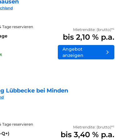
hausen
schland
14 Tage reservieren
Mietrendite: (brutto)*¹
bis 2,10 % p.a.
lage
Angebot
t
anzeigen
ng Lübbecke bei Minden
nd
14 Tage reservieren
Mietrendite: (brutto)*¹
bis 3,40 % p.a.
-Q+)