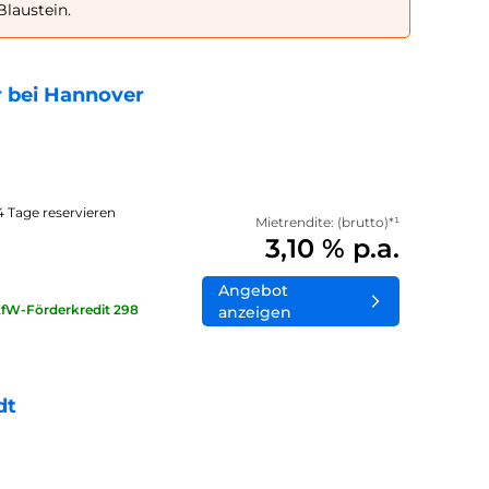
Blaustein.
 bei Hannover
14 Tage reservieren
Mietrendite: (brutto)*¹
3,10 % p.a.
Angebot
KfW-Förderkredit 298
anzeigen
dt