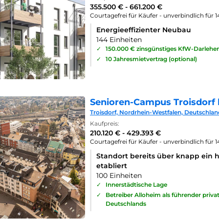
355.500 € - 661.200 €
Courtagefrei für Käufer - unverbindlich für 
Energieeffizienter Neubau
144 Einheiten
✓
150.000 € zinsgünstiges KfW-Darlehe
✓
10 Jahresmietvertrag (optional)
Senioren-Campus Troisdorf 
Troisdorf, Nordrhein-Westfalen, Deutschlan
Kaufpreis:
210.120 € - 429.393 €
Courtagefrei für Käufer - unverbindlich für 
Standort bereits über knapp ein 
etabliert
100 Einheiten
✓
Innerstädtische Lage
✓
Betreiber Alloheim als führender priv
Deutschlands