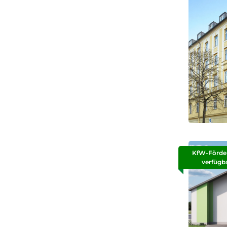
KfW-Förde
verfügb