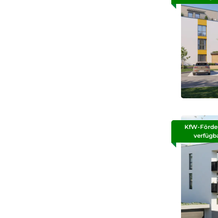
KfW-Förde
verfügb