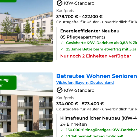
KfW-Standard
Kaufpreis:
378.700 € - 422.100 €
Courtagefrei für Käufer - unverbindlich für 
Energieeffizienter Neubau
85 Pflegeapartments
✓
Gesicherte KfW-Darlehen ab 0,88 % Z
✓
25 Jahre Betreibermietvertrag mit 5 J
Nur noch 2 Einheiten verfügbar
Betreutes Wohnen Seniorenp
rung
Vilshofen, Bayern, Deutschland
ar
KfW-Standard
Kaufpreis:
334.000 € - 573.400 €
Courtagefrei für Käufer - unverbindlich für 
Klimafreundlicher Neubau (KfW-
24 Einheiten
✓
150.000 € zinsgünstiges KfW-Darlehe
✓
10 Jahresmietvertrag (optional)