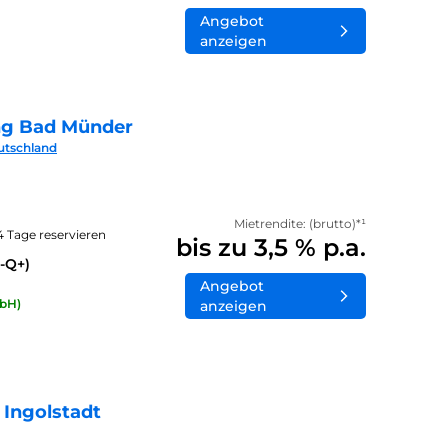
Angebot
anzeigen
ng Bad Münder
utschland
Mietrendite: (brutto)*¹
14 Tage reservieren
bis zu 3,5 % p.a.
-Q+)
Angebot
bH)
anzeigen
 Ingolstadt