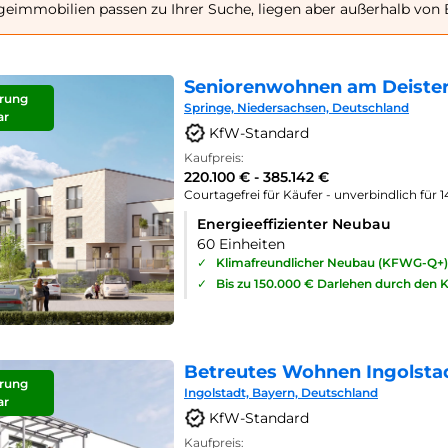
geimmobilien passen zu Ihrer Suche, liegen aber außerhalb von 
Seniorenwohnen am Deister
rung
Springe, Niedersachsen, Deutschland
ar
KfW-Standard
Kaufpreis:
220.100 € - 385.142 €
Courtagefrei für Käufer - unverbindlich für 
Energieeffizienter Neubau
60 Einheiten
✓
Klimafreundlicher Neubau (KFWG-Q+)
✓
Bis zu 150.000 € Darlehen durch den 
Betreutes Wohnen Ingolsta
rung
Ingolstadt, Bayern, Deutschland
ar
KfW-Standard
Kaufpreis: