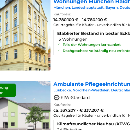
Wohnungen München Haid
München, Landeshauptstadt, Bayern, Deut
Kaufpreis:
14.780.100 € - 14.780.100 €
Courtagefrei für Käufer - unverbindlich für 
Etablierter Bestand in bester Eck
13 Wohnungen
✓
Teile der Wohnungen kernsaniert
✓
Dachgeschoss vollständig neu errichte
Ambulante Pflegeeinrichtu
rung
Lübbecke, Nordrhein-Westfalen, Deutschla
ar
KfW-Standard
Kaufpreis:
ca. 337.207 - € 337.207 €
Courtagefrei für Käufer - unverbindlich für 
Klimafreundlicher Neubau (KFWG
24 Einheiten