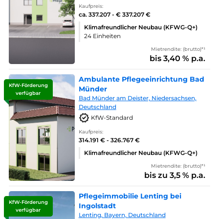
Kaufpreis:
ca. 337.207 - € 337.207 €
Klimafreundlicher Neubau (KFWG-Q+)
24 Einheiten
Mietrendite: (brutto)*¹
bis 3,40 % p.a.
Ambulante Pflegeeinrichtung Bad
KfW-Förderung
Münder
verfügbar
Bad Münder am Deister, Niedersachsen,
Deutschland
KfW-Standard
Kaufpreis:
314.191 € - 326.767 €
Klimafreundlicher Neubau (KFWG-Q+)
Mietrendite: (brutto)*¹
bis zu 3,5 % p.a.
Pflegeimmobilie Lenting bei
KfW-Förderung
Ingolstadt
verfügbar
Lenting, Bayern, Deutschland