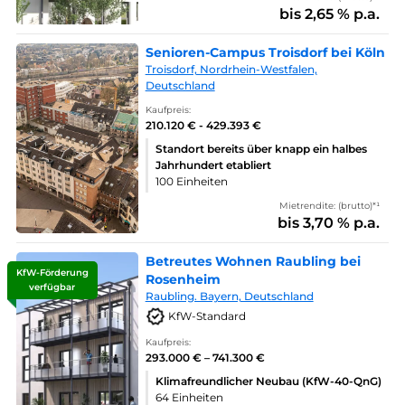
bis 2,65 % p.a.
Senioren-Campus Troisdorf bei Köln
Troisdorf, Nordrhein-Westfalen,
Deutschland
Kaufpreis:
210.120 € - 429.393 €
Standort bereits über knapp ein halbes
Jahrhundert etabliert
100 Einheiten
Mietrendite: (brutto)*¹
bis 3,70 % p.a.
Betreutes Wohnen Raubling bei
KfW-Förderung
Rosenheim
verfügbar
Raubling. Bayern, Deutschland
KfW-Standard
Kaufpreis:
293.000 € – 741.300 €
Klimafreundlicher Neubau (KfW-40-QnG)
64 Einheiten