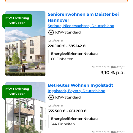
Seniorenwohnen am Deister bei
KfW-Förderung
Hannover
verfügbar
Springe, Niedersachsen, Deutschland
KfW-Standard
Kaufpreis:
220.100 € - 385.142 €
Energieeffizienter Neubau
60 Einheiten
Mietrendite: (brutto)*¹
3,10 % p.a.
Betreutes Wohnen Ingolstadt
KfW-Förderung
Ingolstadt, Bayern, Deutschland
verfügbar
KfW-Standard
Kaufpreis:
355.500 € - 661.200 €
Energieeffizienter Neubau
144 Einheiten
Mietrendite: (brutto)*¹