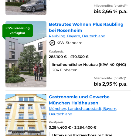
Mietrendite: (brutto)*¹
bis 2,66 % p.a.
Betreutes Wohnen Plus Raubling
KfW-Förderung
bei Rosenheim
verfügbar
Raubling. Bayern, Deutschland
KfW-Standard
Kaufpreis:
285.100 € - 470.300 €
limafreundlicher Neubau (KfW-40-QNG)
204 Einheiten
Mietrendite: (brutto)*¹
bis 2,95 % p.a.
Gastronomie und Gewerbe
München Haidhausen
München, Landeshauptstadt, Bayern,
Deutschland
Kaufpreis:
3.284.400 € - 3.284.400 €
Unter- und Erdgeschoss mit drei