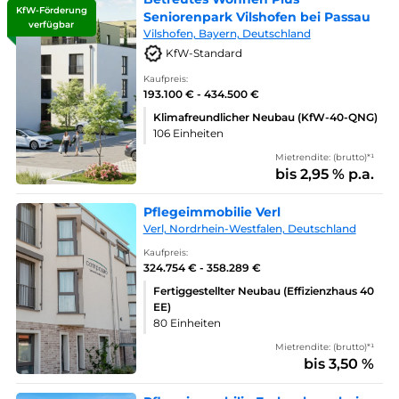
KfW-Förderung
Seniorenpark Vilshofen bei Passau
verfügbar
Vilshofen, Bayern, Deutschland
KfW-Standard
Kaufpreis:
193.100 € - 434.500 €
Klimafreundlicher Neubau (KfW-40-QNG)
106 Einheiten
Mietrendite: (brutto)*¹
bis 2,95 % p.a.
Pflegeimmobilie Verl
Verl, Nordrhein-Westfalen, Deutschland
Kaufpreis:
324.754 € - 358.289 €
Fertiggestellter Neubau (Effizienzhaus 40
EE)
80 Einheiten
Mietrendite: (brutto)*¹
bis 3,50 %