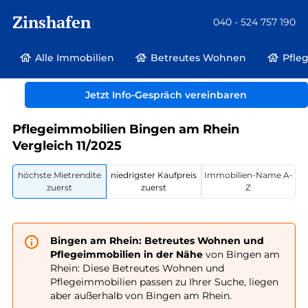
Zinshafen
040 - 524 757 190
Alle Immobilien
Betreutes Wohnen
Pfle
Betreutes Wohnen und Pflegeimmobilien
Deutschland
Rheinland-Pfalz
Jetzt Info-Gespräch vereinbaren
Bingen am Rhein
Pflegeimmobilien Bingen am Rhein
Vergleich 11/2025
höchste Mietrendite
niedrigster Kaufpreis
Immobilien-Name A-
zuerst
zuerst
Z
Bingen am Rhein: Betreutes Wohnen und
Pflegeimmobilien in der Nähe
von Bingen am
Rhein: Diese Betreutes Wohnen und
Pflegeimmobilien passen zu Ihrer Suche, liegen
aber außerhalb von Bingen am Rhein.