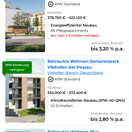
KfW-Standard
Kaufpreis:
378.700 € - 422.100 €
Energieeffizienter Neubau
85 Pflegeapartments
Nur noch 2 Einheiten verfügbar
Mietrendite: (brutto)*¹
bis 3,20 % p.a.
Betreutes Wohnen Seniorenpark
KfW-Förderung
Vilshofen bei Passau
verfügbar
Vilshofen, Bayern, Deutschland
KfW-Standard
Kaufpreis:
334.000 € - 573.400 €
Klimafreundlicher Neubau (KfW-40-QNG)
24 Einheiten
Mietrendite: (brutto)*¹
bis 2,80 % p.a.
Betreutes Wohnen Plus