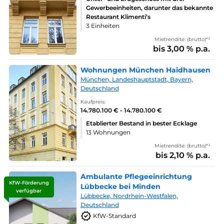
Gewerbeeinheiten, darunter das bekannte
Restaurant Klimenti’s
3 Einheiten
Mietrendite: (brutto)*¹
bis 3,00 % p.a.
Wohnungen München Haidhausen
München, Landeshauptstadt, Bayern,
Deutschland
Kaufpreis:
14.780.100 € - 14.780.100 €
Etablierter Bestand in bester Ecklage
13 Wohnungen
Mietrendite: (brutto)*¹
bis 2,10 % p.a.
Ambulante Pflegeeinrichtung
KfW-Förderung
Lübbecke bei Minden
verfügbar
Lübbecke, Nordrhein-Westfalen,
Deutschland
KfW-Standard