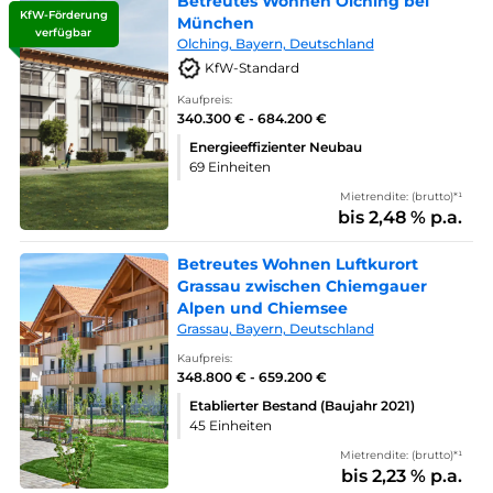
Betreutes Wohnen Olching bei
KfW-Förderung
München
verfügbar
Olching, Bayern, Deutschland
KfW-Standard
Kaufpreis:
340.300 € - 684.200 €
Energieeffizienter Neubau
69 Einheiten
Mietrendite: (brutto)*¹
bis 2,48 % p.a.
Betreutes Wohnen Luftkurort
Grassau zwischen Chiemgauer
Alpen und Chiemsee
Grassau, Bayern, Deutschland
Kaufpreis:
348.800 € - 659.200 €
Etablierter Bestand (Baujahr 2021)
45 Einheiten
Mietrendite: (brutto)*¹
bis 2,23 % p.a.