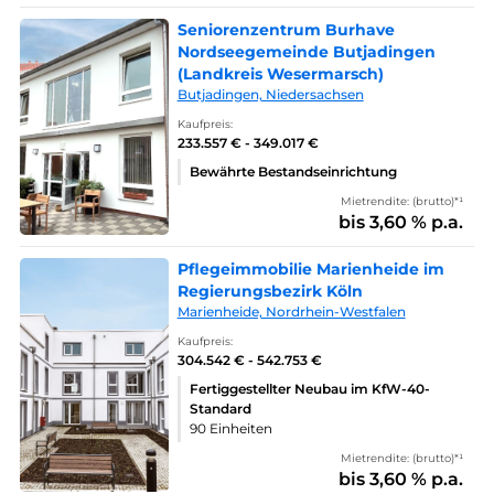
Seniorenzentrum Burhave
Nordseegemeinde Butjadingen
(Landkreis Wesermarsch)
Butjadingen, Niedersachsen
Kaufpreis:
233.557 € - 349.017 €
Bewährte Bestandseinrichtung
Mietrendite: (brutto)*¹
bis 3,60 % p.a.
Pflegeimmobilie Marienheide im
Regierungsbezirk Köln
Marienheide, Nordrhein-Westfalen
Kaufpreis:
304.542 € - 542.753 €
Fertiggestellter Neubau im KfW-40-
Standard
90 Einheiten
Mietrendite: (brutto)*¹
bis 3,60 % p.a.