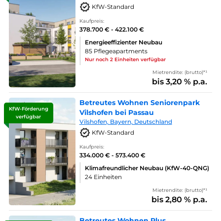
KfW-Standard
Kaufpreis:
378.700 € - 422.100 €
Energieeffizienter Neubau
85 Pflegeapartments
Nur noch 2 Einheiten verfügbar
Mietrendite: (brutto)*¹
bis 3,20 % p.a.
Betreutes Wohnen Seniorenpark
KfW-Förderung
Vilshofen bei Passau
verfügbar
Vilshofen, Bayern, Deutschland
KfW-Standard
Kaufpreis:
334.000 € - 573.400 €
Klimafreundlicher Neubau (KfW-40-QNG)
24 Einheiten
Mietrendite: (brutto)*¹
bis 2,80 % p.a.
Betreutes Wohnen Plus