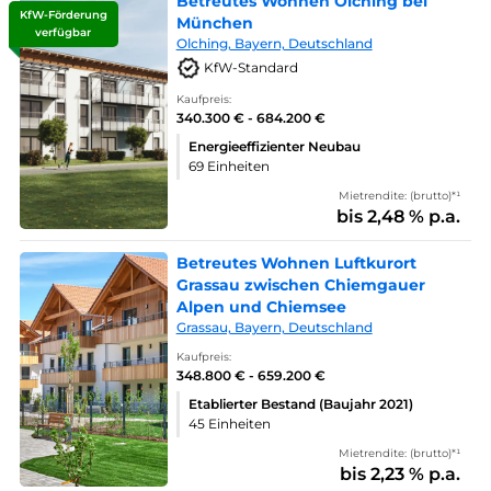
Betreutes Wohnen Olching bei
KfW-Förderung
München
verfügbar
Olching, Bayern, Deutschland
KfW-Standard
Kaufpreis:
340.300 € - 684.200 €
Energieeffizienter Neubau
69 Einheiten
Mietrendite: (brutto)*¹
bis 2,48 % p.a.
Betreutes Wohnen Luftkurort
Grassau zwischen Chiemgauer
Alpen und Chiemsee
Grassau, Bayern, Deutschland
Kaufpreis:
348.800 € - 659.200 €
Etablierter Bestand (Baujahr 2021)
45 Einheiten
Mietrendite: (brutto)*¹
bis 2,23 % p.a.