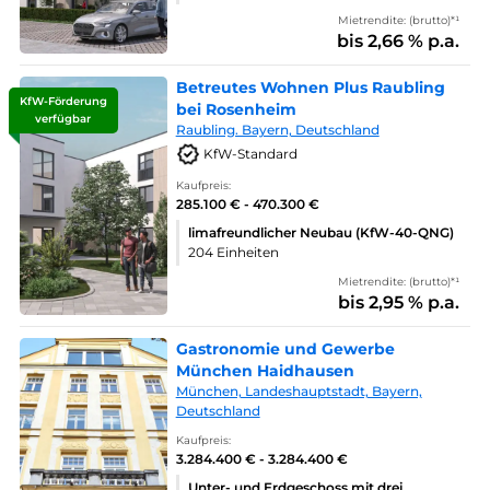
Mietrendite: (brutto)*¹
bis 2,66 % p.a.
Betreutes Wohnen Plus Raubling
KfW-Förderung
bei Rosenheim
verfügbar
Raubling. Bayern, Deutschland
KfW-Standard
Kaufpreis:
285.100 € - 470.300 €
limafreundlicher Neubau (KfW-40-QNG)
204 Einheiten
Mietrendite: (brutto)*¹
bis 2,95 % p.a.
Gastronomie und Gewerbe
München Haidhausen
München, Landeshauptstadt, Bayern,
Deutschland
Kaufpreis:
3.284.400 € - 3.284.400 €
Unter- und Erdgeschoss mit drei