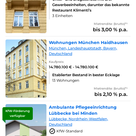
Gewerbeeinheiten, darunter das bekannte
Restaurant Klimenti’s
3 Einheiten
Mietrendite: (brutto)*¹
bis 3,00 % p.a.
Wohnungen München Haidhausen
München, Landeshauptstadt, Bayern,
Deutschland
Kaufpreis:
14.780.100 € - 14.780.100 €
Etablierter Bestand in bester Ecklage
13 Wohnungen
Mietrendite: (brutto)*¹
bis 2,10 % p.a.
Ambulante Pflegeeinrichtung
KfW-Förderung
Lübbecke bei Minden
verfügbar
Lübbecke, Nordrhein-Westfalen,
Deutschland
KfW-Standard