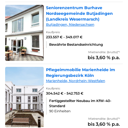
Seniorenzentrum Burhave
Nordseegemeinde Butjadingen
(Landkreis Wesermarsch)
Butjadingen, Niedersachsen
Kaufpreis:
233.557 € - 349.017 €
Bewährte Bestandseinrichtung
Mietrendite: (brutto)*¹
bis 3,60 % p.a.
Pflegeimmobilie Marienheide im
Regierungsbezirk Köln
Marienheide, Nordrhein-Westfalen
Kaufpreis:
304.542 € - 542.753 €
Fertiggestellter Neubau im KfW-40-
Standard
90 Einheiten
Mietrendite: (brutto)*¹
bis 3,60 % p.a.