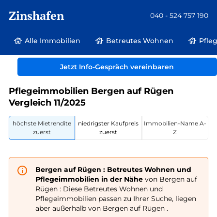
Zinshafen
040 - 524 757 190
Alle Immobilien
Betreutes Wohnen
Pfle
Betreutes Wohnen und Pflegeimmobilien
Deutschland
Jetzt Info-Gespräch vereinbaren
Mecklenburg-Vorpommern
Bergen auf Rügen
Pflegeimmobilien Bergen auf Rügen
Vergleich 11/2025
höchste Mietrendite
niedrigster Kaufpreis
Immobilien-Name A-
zuerst
zuerst
Z
Bergen auf Rügen : Betreutes Wohnen und
Pflegeimmobilien in der Nähe
von Bergen auf
Rügen : Diese Betreutes Wohnen und
Pflegeimmobilien passen zu Ihrer Suche, liegen
aber außerhalb von Bergen auf Rügen .