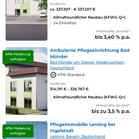
Kaufpreis:
ca. 337.207 - € 337.207 €
Klimafreundlicher Neubau (KFWG-Q+)
24 Einheiten
Mietrendite: (brutto)*¹
bis 3,40 % p.a.
Ambulante Pflegeeinrichtung Bad
KfW-Förderung
Münder
verfügbar
Bad Münder am Deister, Niedersachsen,
Deutschland
KfW-Standard
Kaufpreis:
314.191 € - 326.767 €
Klimafreundlicher Neubau (KFWG-Q+)
Mietrendite: (brutto)*¹
bis zu 3,5 % p.a.
Pflegeimmobilie Lenting bei
KfW-Förderung
Ingolstadt
verfügbar
Lenting, Bayern, Deutschland