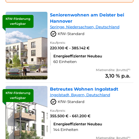
Seniorenwohnen am Deister bei
KfW-Förderung
Hannover
verfügbar
Springe, Niedersachsen, Deutschland
KfW-Standard
Kaufpreis:
220.100 € - 385.142 €
Energieeffizienter Neubau
60 Einheiten
Mietrendite: (brutto)*¹
3,10 % p.a.
Betreutes Wohnen Ingolstadt
KfW-Förderung
Ingolstadt, Bayern, Deutschland
verfügbar
KfW-Standard
Kaufpreis:
355.500 € - 661.200 €
Energieeffizienter Neubau
144 Einheiten
Mietrendite: (brutto)*¹