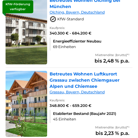
Betreutes Wohnen Olching bei
KfW-Förderung
München
verfügbar
Olching, Bayern, Deutschland
KfW-Standard
Kaufpreis:
340.300 € - 684.200 €
Energieeffizienter Neubau
69 Einheiten
Mietrendite: (brutto)*¹
bis 2,48 % p.a.
Betreutes Wohnen Luftkurort
Grassau zwischen Chiemgauer
Alpen und Chiemsee
Grassau, Bayern, Deutschland
Kaufpreis:
348.800 € - 659.200 €
Etablierter Bestand (Baujahr 2021)
45 Einheiten
Mietrendite: (brutto)*¹
bis 2,23 % p.a.