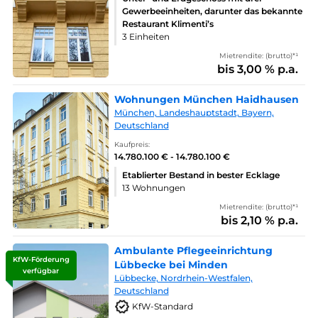
Gewerbeeinheiten, darunter das bekannte
Restaurant Klimenti’s
3 Einheiten
Mietrendite: (brutto)*¹
bis 3,00 % p.a.
Wohnungen München Haidhausen
München, Landeshauptstadt, Bayern,
Deutschland
Kaufpreis:
14.780.100 € - 14.780.100 €
Etablierter Bestand in bester Ecklage
13 Wohnungen
Mietrendite: (brutto)*¹
bis 2,10 % p.a.
Ambulante Pflegeeinrichtung
KfW-Förderung
Lübbecke bei Minden
verfügbar
Lübbecke, Nordrhein-Westfalen,
Deutschland
KfW-Standard