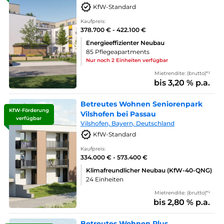
KfW-Standard
Kaufpreis:
378.700 € - 422.100 €
Energieeffizienter Neubau
85 Pflegeapartments
Nur noch 2 Einheiten verfügbar
Mietrendite: (brutto)*¹
bis 3,20 % p.a.
Betreutes Wohnen Seniorenpark
KfW-Förderung
Vilshofen bei Passau
verfügbar
Vilshofen, Bayern, Deutschland
KfW-Standard
Kaufpreis:
334.000 € - 573.400 €
Klimafreundlicher Neubau (KfW-40-QNG)
24 Einheiten
Mietrendite: (brutto)*¹
bis 2,80 % p.a.
Betreutes Wohnen Plus