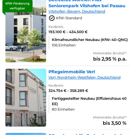
KfW-Förderung
Seniorenpark Vilshofen bei Passau
verfügbar
Vilshofen, Bayern, Deutschland
KfW-Standard
Kaufpreis:
193.100 € - 434.500 €
Klimafreundlicher Neubau (KfW-40-QNG)
106 Einheiten
Mietrendite: (brutto)*¹
bis 2,95 % p.a.
Pflegeimmobilie Verl
Verl, Nordrhein-Westfalen, Deutschland
Kaufpreis:
324.754 € - 358.289 €
Fertiggestellter Neubau (Effizienzhaus 40
EE)
80 Einheiten
Mietrendite: (brutto)*¹
bis 3,50 %