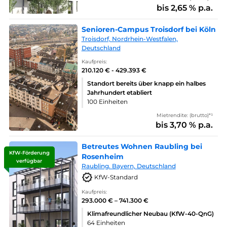
bis 2,65 % p.a.
Senioren-Campus Troisdorf bei Köln
Troisdorf, Nordrhein-Westfalen,
Deutschland
Kaufpreis:
210.120 € - 429.393 €
Standort bereits über knapp ein halbes
Jahrhundert etabliert
100 Einheiten
Mietrendite: (brutto)*¹
bis 3,70 % p.a.
Betreutes Wohnen Raubling bei
KfW-Förderung
Rosenheim
verfügbar
Raubling. Bayern, Deutschland
KfW-Standard
Kaufpreis:
293.000 € – 741.300 €
Klimafreundlicher Neubau (KfW-40-QnG)
64 Einheiten