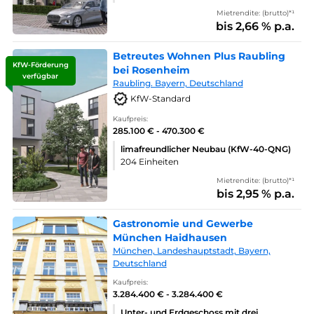
Mietrendite: (brutto)*¹
bis 2,66 % p.a.
Betreutes Wohnen Plus Raubling
KfW-Förderung
bei Rosenheim
verfügbar
Raubling. Bayern, Deutschland
KfW-Standard
Kaufpreis:
285.100 € - 470.300 €
limafreundlicher Neubau (KfW-40-QNG)
204 Einheiten
Mietrendite: (brutto)*¹
bis 2,95 % p.a.
Gastronomie und Gewerbe
München Haidhausen
München, Landeshauptstadt, Bayern,
Deutschland
Kaufpreis:
3.284.400 € - 3.284.400 €
Unter- und Erdgeschoss mit drei