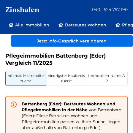
Zinshafen
040 - 524 757 190
Alle Immobilien
Betreutes Wohnen
Pfle
Betreutes Wohnen und Pflegeimmobilien
Deutschland
Hessen
Jetzt Info-Gespräch vereinbaren
Battenberg (Eder)
Pflegeimmobilien Battenberg (Eder)
Vergleich 11/2025
höchste Mietrendite
niedrigster Kaufpreis
Immobilien-Name A-
zuerst
zuerst
Z
Battenberg (Eder): Betreutes Wohnen und
Pflegeimmobilien in der Nähe
von Battenberg
(Eder): Diese Betreutes Wohnen und
Pflegeimmobilien passen zu Ihrer Suche, liegen
aber außerhalb von Battenberg (Eder).