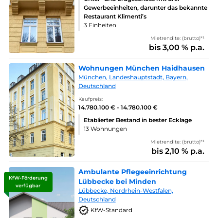
Gewerbeeinheiten, darunter das bekannte
Restaurant Klimenti’s
3 Einheiten
Mietrendite: (brutto)*¹
bis 3,00 % p.a.
Wohnungen München Haidhausen
München, Landeshauptstadt, Bayern,
Deutschland
Kaufpreis:
14.780.100 € - 14.780.100 €
Etablierter Bestand in bester Ecklage
13 Wohnungen
Mietrendite: (brutto)*¹
bis 2,10 % p.a.
Ambulante Pflegeeinrichtung
KfW-Förderung
Lübbecke bei Minden
verfügbar
Lübbecke, Nordrhein-Westfalen,
Deutschland
KfW-Standard