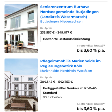
Seniorenzentrum Burhave
Nordseegemeinde Butjadingen
(Landkreis Wesermarsch)
Butjadingen, Niedersachsen
Kaufpreis:
233.557 € - 349.017 €
Bewährte Bestandseinrichtung
Mietrendite: (brutto)*¹
bis 3,60 % p.a.
Pflegeimmobilie Marienheide im
Regierungsbezirk Köln
Marienheide, Nordrhein-Westfalen
Kaufpreis:
304.542 € - 542.753 €
Fertiggestellter Neubau im KfW-40-
Standard
90 Einheiten
Mietrendite: (brutto)*¹
bis 3,60 % p.a.