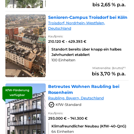
bis 2,65 % p.a.
Senioren-Campus Troisdorf bei Köln
Troisdorf, Nordrhein-Westfalen,
Deutschland
Kaufpreis:
210.120 € - 429.393 €
Standort bereits über knapp ein halbes
Jahrhundert etabliert
100 Einheiten
Mietrendite: (brutto)*¹
bis 3,70 % p.a.
Betreutes Wohnen Raubling bei
KfW-Förderung
Rosenheim
verfügbar
Raubling. Bayern, Deutschland
KfW-Standard
Kaufpreis:
293.000 € – 741.300 €
Klimafreundlicher Neubau (KfW-40-QnG)
64 Einheiten