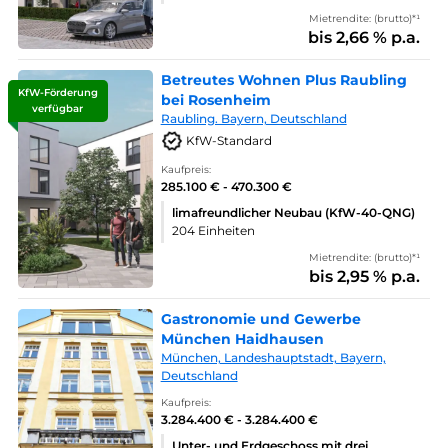
Mietrendite: (brutto)*¹
bis 2,66 % p.a.
Betreutes Wohnen Plus Raubling
KfW-Förderung
bei Rosenheim
verfügbar
Raubling. Bayern, Deutschland
KfW-Standard
Kaufpreis:
285.100 € - 470.300 €
limafreundlicher Neubau (KfW-40-QNG)
204 Einheiten
Mietrendite: (brutto)*¹
bis 2,95 % p.a.
Gastronomie und Gewerbe
München Haidhausen
München, Landeshauptstadt, Bayern,
Deutschland
Kaufpreis:
3.284.400 € - 3.284.400 €
Unter- und Erdgeschoss mit drei