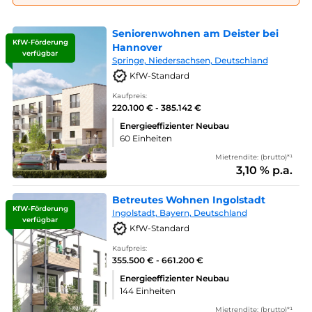
Seniorenwohnen am Deister bei
KfW-Förderung
Hannover
verfügbar
Springe, Niedersachsen, Deutschland
KfW-Standard
Kaufpreis:
220.100 € - 385.142 €
Energieeffizienter Neubau
60 Einheiten
Mietrendite: (brutto)*¹
3,10 % p.a.
Betreutes Wohnen Ingolstadt
KfW-Förderung
Ingolstadt, Bayern, Deutschland
verfügbar
KfW-Standard
Kaufpreis:
355.500 € - 661.200 €
Energieeffizienter Neubau
144 Einheiten
Mietrendite: (brutto)*¹