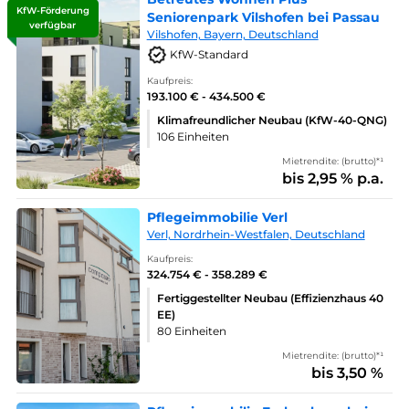
KfW-Förderung
Seniorenpark Vilshofen bei Passau
verfügbar
Vilshofen, Bayern, Deutschland
KfW-Standard
Kaufpreis:
193.100 € - 434.500 €
Klimafreundlicher Neubau (KfW-40-QNG)
106 Einheiten
Mietrendite: (brutto)*¹
bis 2,95 % p.a.
Pflegeimmobilie Verl
Verl, Nordrhein-Westfalen, Deutschland
Kaufpreis:
324.754 € - 358.289 €
Fertiggestellter Neubau (Effizienzhaus 40
EE)
80 Einheiten
Mietrendite: (brutto)*¹
bis 3,50 %