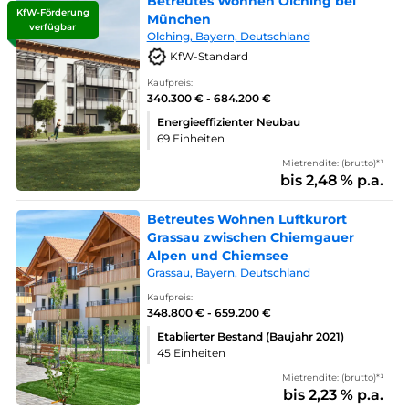
Betreutes Wohnen Olching bei
KfW-Förderung
München
verfügbar
Olching, Bayern, Deutschland
KfW-Standard
Kaufpreis:
340.300 € - 684.200 €
Energieeffizienter Neubau
69 Einheiten
Mietrendite: (brutto)*¹
bis 2,48 % p.a.
Betreutes Wohnen Luftkurort
Grassau zwischen Chiemgauer
Alpen und Chiemsee
Grassau, Bayern, Deutschland
Kaufpreis:
348.800 € - 659.200 €
Etablierter Bestand (Baujahr 2021)
45 Einheiten
Mietrendite: (brutto)*¹
bis 2,23 % p.a.