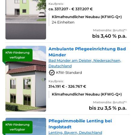
Kaufpreis:
ca. 337.207 - € 337.207 €
Klimafreundlicher Neubau (KFWG-Q+)
24 Einheiten
Mietrendite: (brutto)*¹
bis 3,40 % p.a.
Ambulante Pflegeeinrichtung Bad
KfW-Förderung
Münder
verfügbar
Bad Münder am Deister, Niedersachsen,
Deutschland
KfW-Standard
Kaufpreis:
314.191 € - 326.767 €
Klimafreundlicher Neubau (KFWG-Q+)
Mietrendite: (brutto)*¹
bis zu 3,5 % p.a.
Pflegeimmobilie Lenting bei
KfW-Förderung
Ingolstadt
verfügbar
Lenting, Bayern, Deutschland