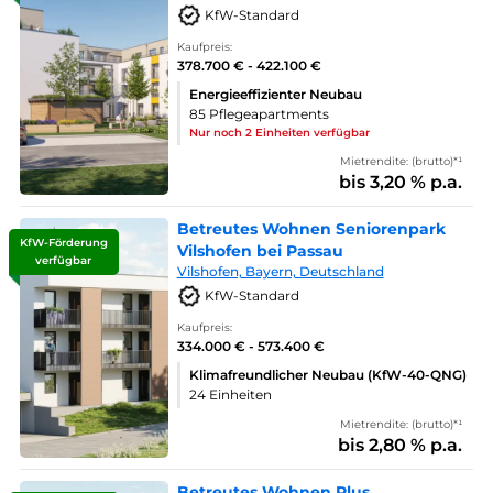
KfW-Standard
Kaufpreis:
378.700 € - 422.100 €
Energieeffizienter Neubau
85 Pflegeapartments
Nur noch 2 Einheiten verfügbar
Mietrendite: (brutto)*¹
bis 3,20 % p.a.
Betreutes Wohnen Seniorenpark
KfW-Förderung
Vilshofen bei Passau
verfügbar
Vilshofen, Bayern, Deutschland
KfW-Standard
Kaufpreis:
334.000 € - 573.400 €
Klimafreundlicher Neubau (KfW-40-QNG)
24 Einheiten
Mietrendite: (brutto)*¹
bis 2,80 % p.a.
Betreutes Wohnen Plus