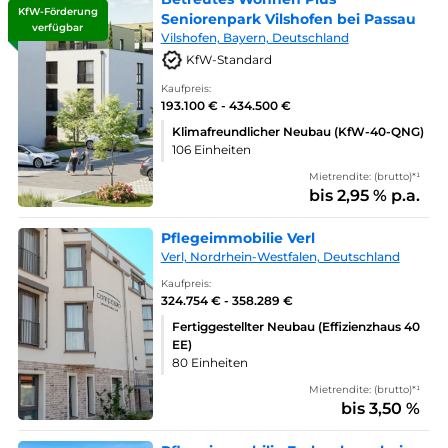
KfW-Förderung
Seniorenpark Vilshofen bei Passau
verfügbar
Vilshofen, Bayern, Deutschland
KfW-Standard
Kaufpreis:
193.100 € - 434.500 €
Klimafreundlicher Neubau (KfW-40-QNG)
106 Einheiten
Mietrendite: (brutto)*¹
bis 2,95 % p.a.
Pflegeimmobilie Verl
Verl, Nordrhein-Westfalen, Deutschland
Kaufpreis:
324.754 € - 358.289 €
Fertiggestellter Neubau (Effizienzhaus 40
EE)
80 Einheiten
Mietrendite: (brutto)*¹
bis 3,50 %