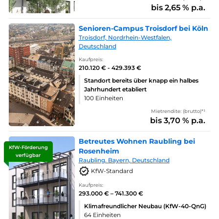
bis 2,65 % p.a.
Senioren-Campus Troisdorf bei Köln
Troisdorf, Nordrhein-Westfalen,
Deutschland
Kaufpreis:
210.120 € - 429.393 €
Standort bereits über knapp ein halbes
Jahrhundert etabliert
100 Einheiten
Mietrendite: (brutto)*¹
bis 3,70 % p.a.
Betreutes Wohnen Raubling bei
KfW-Förderung
Rosenheim
verfügbar
Raubling. Bayern, Deutschland
KfW-Standard
Kaufpreis:
293.000 € – 741.300 €
Klimafreundlicher Neubau (KfW-40-QnG)
64 Einheiten