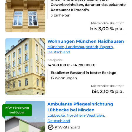
Gewerbeeinheiten, darunter das bekannte
Restaurant Klimenti’s
3 Einheiten
Mietrendite: (brutto)*¹
bis 3,00 % p.a.
Wohnungen München Haidhausen
München, Landeshauptstadt, Bayern,
Deutschland
Kaufpreis:
14.780.100 € - 14.780.100 €
Etablierter Bestand in bester Ecklage
13 Wohnungen
Mietrendite: (brutto)*¹
bis 2,10 % p.a.
Ambulante Pflegeeinrichtung
KfW-Förderung
Lübbecke bei Minden
verfügbar
Lübbecke, Nordrhein-Westfalen,
Deutschland
KfW-Standard