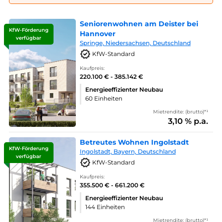
Seniorenwohnen am Deister bei
KfW-Förderung
Hannover
verfügbar
Springe, Niedersachsen, Deutschland
KfW-Standard
Kaufpreis:
220.100 € - 385.142 €
Energieeffizienter Neubau
60 Einheiten
Mietrendite: (brutto)*¹
3,10 % p.a.
Betreutes Wohnen Ingolstadt
KfW-Förderung
Ingolstadt, Bayern, Deutschland
verfügbar
KfW-Standard
Kaufpreis:
355.500 € - 661.200 €
Energieeffizienter Neubau
144 Einheiten
Mietrendite: (brutto)*¹