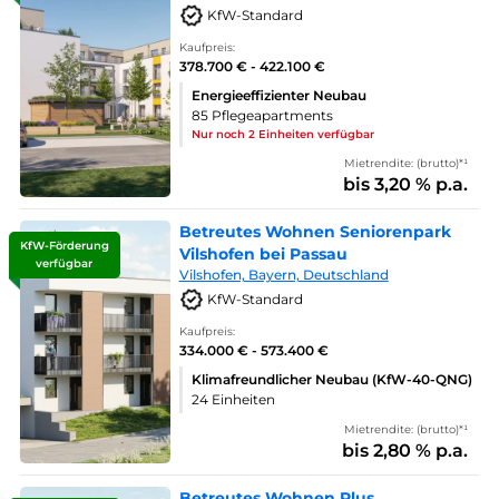
KfW-Standard
Kaufpreis:
378.700 € - 422.100 €
Energieeffizienter Neubau
85 Pflegeapartments
Nur noch 2 Einheiten verfügbar
Mietrendite: (brutto)*¹
bis 3,20 % p.a.
Betreutes Wohnen Seniorenpark
KfW-Förderung
Vilshofen bei Passau
verfügbar
Vilshofen, Bayern, Deutschland
KfW-Standard
Kaufpreis:
334.000 € - 573.400 €
Klimafreundlicher Neubau (KfW-40-QNG)
24 Einheiten
Mietrendite: (brutto)*¹
bis 2,80 % p.a.
Betreutes Wohnen Plus