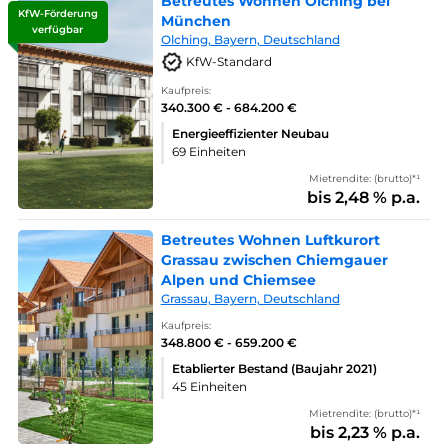
Betreutes Wohnen Olching bei
KfW-Förderung
München
verfügbar
Olching, Bayern, Deutschland
KfW-Standard
Kaufpreis:
340.300 € - 684.200 €
Energieeffizienter Neubau
69 Einheiten
Mietrendite: (brutto)*¹
bis 2,48 % p.a.
Betreutes Wohnen Luftkurort
Grassau zwischen Chiemgauer
Alpen und Chiemsee
Grassau, Bayern, Deutschland
Kaufpreis:
348.800 € - 659.200 €
Etablierter Bestand (Baujahr 2021)
45 Einheiten
Mietrendite: (brutto)*¹
bis 2,23 % p.a.