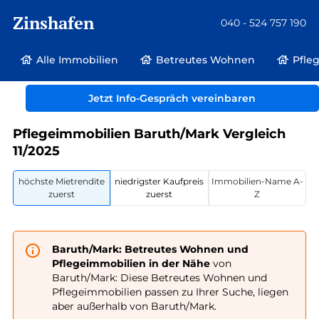
Zinshafen
040 - 524 757 190
Alle Immobilien
Betreutes Wohnen
Pfle
Betreutes Wohnen und Pflegeimmobilien
Deutschland
Brandenburg
Jetzt Info-Gespräch vereinbaren
Baruth/Mark
Pflegeimmobilien Baruth/Mark Vergleich
11/2025
höchste Mietrendite
niedrigster Kaufpreis
Immobilien-Name A-
zuerst
zuerst
Z
Baruth/Mark: Betreutes Wohnen und
Pflegeimmobilien in der Nähe
von
Baruth/Mark: Diese Betreutes Wohnen und
Pflegeimmobilien passen zu Ihrer Suche, liegen
aber außerhalb von Baruth/Mark.