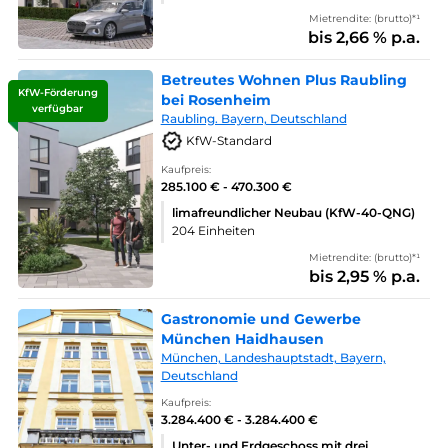
Mietrendite: (brutto)*¹
bis 2,66 % p.a.
Betreutes Wohnen Plus Raubling
KfW-Förderung
bei Rosenheim
verfügbar
Raubling. Bayern, Deutschland
KfW-Standard
Kaufpreis:
285.100 € - 470.300 €
limafreundlicher Neubau (KfW-40-QNG)
204 Einheiten
Mietrendite: (brutto)*¹
bis 2,95 % p.a.
Gastronomie und Gewerbe
München Haidhausen
München, Landeshauptstadt, Bayern,
Deutschland
Kaufpreis:
3.284.400 € - 3.284.400 €
Unter- und Erdgeschoss mit drei