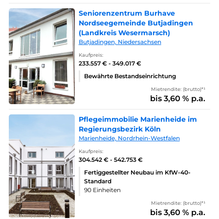
Seniorenzentrum Burhave
Nordseegemeinde Butjadingen
(Landkreis Wesermarsch)
Butjadingen, Niedersachsen
Kaufpreis:
233.557 € - 349.017 €
Bewährte Bestandseinrichtung
Mietrendite: (brutto)*¹
bis 3,60 % p.a.
Pflegeimmobilie Marienheide im
Regierungsbezirk Köln
Marienheide, Nordrhein-Westfalen
Kaufpreis:
304.542 € - 542.753 €
Fertiggestellter Neubau im KfW-40-
Standard
90 Einheiten
Mietrendite: (brutto)*¹
bis 3,60 % p.a.