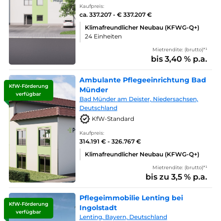
Kaufpreis:
ca. 337.207 - € 337.207 €
Klimafreundlicher Neubau (KFWG-Q+)
24 Einheiten
Mietrendite: (brutto)*¹
bis 3,40 % p.a.
Ambulante Pflegeeinrichtung Bad
KfW-Förderung
Münder
verfügbar
Bad Münder am Deister, Niedersachsen,
Deutschland
KfW-Standard
Kaufpreis:
314.191 € - 326.767 €
Klimafreundlicher Neubau (KFWG-Q+)
Mietrendite: (brutto)*¹
bis zu 3,5 % p.a.
Pflegeimmobilie Lenting bei
KfW-Förderung
Ingolstadt
verfügbar
Lenting, Bayern, Deutschland