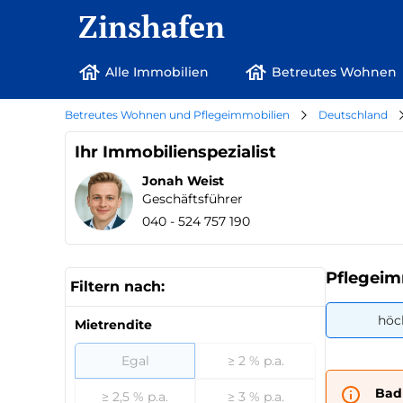
Zinshafen
Alle Immobilien
Betreutes Wohnen
Betreutes Wohnen und Pflegeimmobilien
Deutschland
Ihr Immobilienspezialist
Jonah Weist
Geschäftsführer
040 - 524 757 190
Pflegeim
Filtern nach:
höc
Mietrendite
Egal
≥ 2 % p.a.
Bad
≥ 2,5 % p.a.
≥ 3 % p.a.