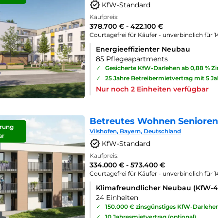
KfW-Standard
Kaufpreis:
378.700 € - 422.100 €
Courtagefrei für Käufer - unverbindlich für 
Energieeffizienter Neubau
85 Pflegeapartments
✓
Gesicherte KfW-Darlehen ab 0,88 % Z
✓
25 Jahre Betreibermietvertrag mit 5 J
Nur noch 2 Einheiten verfügbar
Betreutes Wohnen Seniorenp
rung
Vilshofen, Bayern, Deutschland
ar
KfW-Standard
Kaufpreis:
334.000 € - 573.400 €
Courtagefrei für Käufer - unverbindlich für 
Klimafreundlicher Neubau (KfW-
24 Einheiten
✓
150.000 € zinsgünstiges KfW-Darlehe
✓
10 Jahresmietvertrag (optional)