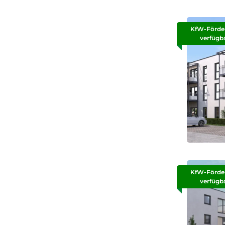
KfW-Förde
verfügb
KfW-Förde
verfügb