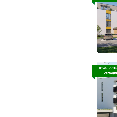
KfW-Förde
verfügb