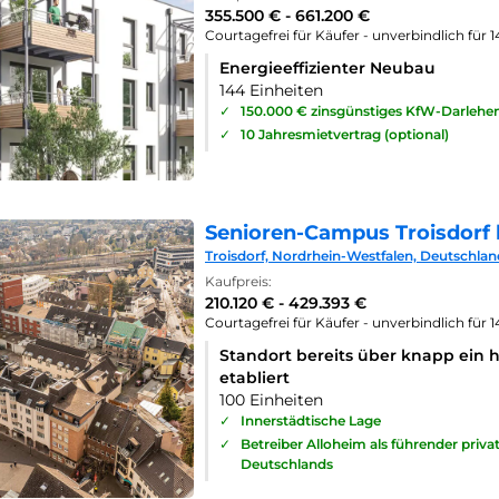
355.500 € - 661.200 €
Courtagefrei für Käufer - unverbindlich für 
Energieeffizienter Neubau
144 Einheiten
✓
150.000 € zinsgünstiges KfW-Darlehe
✓
10 Jahresmietvertrag (optional)
Senioren-Campus Troisdorf 
Troisdorf, Nordrhein-Westfalen, Deutschlan
Kaufpreis:
210.120 € - 429.393 €
Courtagefrei für Käufer - unverbindlich für 
Standort bereits über knapp ein 
etabliert
100 Einheiten
✓
Innerstädtische Lage
✓
Betreiber Alloheim als führender priv
Deutschlands