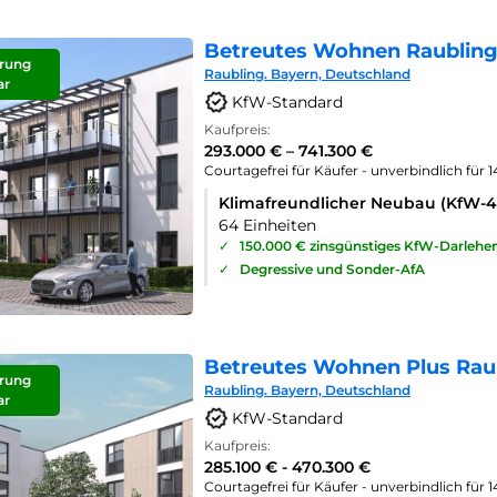
Betreutes Wohnen Raubling
rung
Raubling. Bayern, Deutschland
ar
KfW-Standard
Kaufpreis:
293.000 € – 741.300 €
Courtagefrei für Käufer - unverbindlich für 
Klimafreundlicher Neubau (KfW-
64 Einheiten
✓
150.000 € zinsgünstiges KfW-Darlehe
✓
Degressive und Sonder-AfA
Betreutes Wohnen Plus Rau
rung
Raubling. Bayern, Deutschland
ar
KfW-Standard
Kaufpreis:
285.100 € - 470.300 €
Courtagefrei für Käufer - unverbindlich für 