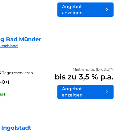
Angebot
anzeigen
ng Bad Münder
utschland
Mietrendite: (brutto)*¹
14 Tage reservieren
bis zu 3,5 % p.a.
-Q+)
Angebot
bH)
anzeigen
 Ingolstadt