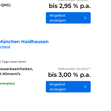
bis 2,95 % p.a.
0-QNG)
Angebot
anzeigen
München Haidhausen
schland
14 Tage reservieren
Gewerbeeinheiten,
Mietrendite: (brutto)*¹
bis 3,00 % p.a.
 Klimenti’s
rienplatz)
Angebot
anzeigen