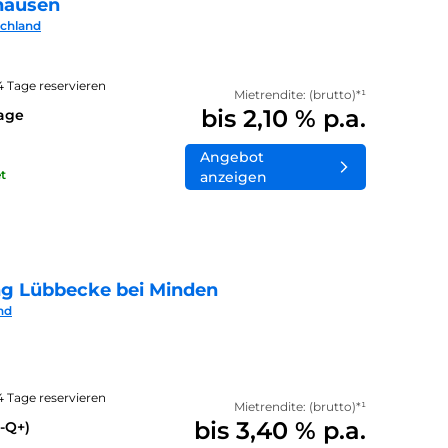
hausen
schland
14 Tage reservieren
Mietrendite: (brutto)*¹
bis 2,10 % p.a.
lage
Angebot
t
anzeigen
ng Lübbecke bei Minden
nd
14 Tage reservieren
Mietrendite: (brutto)*¹
bis 3,40 % p.a.
-Q+)