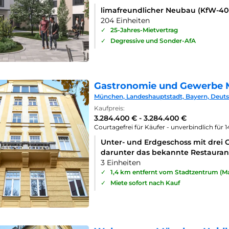
limafreundlicher Neubau (KfW-4
204 Einheiten
✓
25-Jahres-Mietvertrag
✓
Degressive und Sonder-AfA
Gastronomie und Gewerbe 
München, Landeshauptstadt, Bayern, Deut
Kaufpreis:
3.284.400 € - 3.284.400 €
Courtagefrei für Käufer - unverbindlich für 
Unter- und Erdgeschoss mit drei 
darunter das bekannte Restaurant
3 Einheiten
✓
1,4 km entfernt vom Stadtzentrum (Ma
✓
Miete sofort nach Kauf