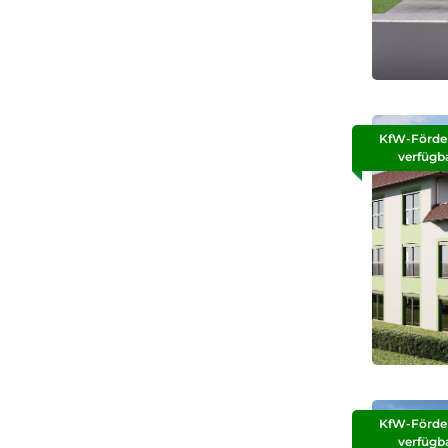
KfW-Förde
verfügb
KfW-Förde
verfügb