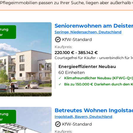
Pflegeimmobilien passen zu Ihrer Suche, liegen aber außerhalb
Seniorenwohnen am Deister
rung
Springe, Niedersachsen, Deutschland
ar
KfW-Standard
Kaufpreis:
220.100 € - 385.142 €
Courtagefrei für Käufer - unverbindlich für 
Energieeffizienter Neubau
60 Einheiten
✓
Klimafreundlicher Neubau (KFWG-Q+)
✓
Bis zu 150.000 € Darlehen durch den 
Betreutes Wohnen Ingolsta
rung
Ingolstadt, Bayern, Deutschland
ar
KfW-Standard
Kaufpreis: