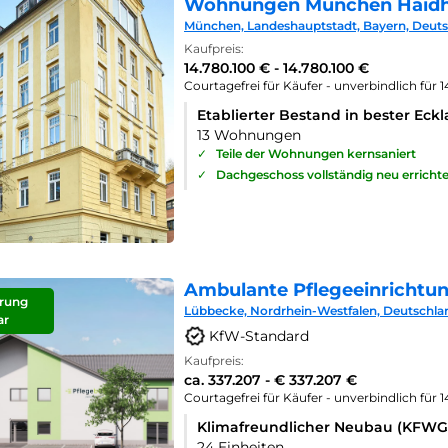
Wohnungen München Haid
München, Landeshauptstadt, Bayern, Deut
Kaufpreis:
14.780.100 € - 14.780.100 €
Courtagefrei für Käufer - unverbindlich für 
Etablierter Bestand in bester Eck
13 Wohnungen
✓
Teile der Wohnungen kernsaniert
✓
Dachgeschoss vollständig neu errichte
Ambulante Pflegeeinrichtu
rung
Lübbecke, Nordrhein-Westfalen, Deutschla
ar
KfW-Standard
Kaufpreis:
ca. 337.207 - € 337.207 €
Courtagefrei für Käufer - unverbindlich für 
Klimafreundlicher Neubau (KFWG
24 Einheiten