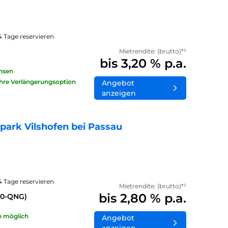
14 Tage reservieren
Mietrendite: (brutto)*¹
bis 3,20 % p.a.
insen
ahre Verlängerungsoption
Angebot
anzeigen
ark Vilshofen bei Passau
14 Tage reservieren
Mietrendite: (brutto)*¹
bis 2,80 % p.a.
40-QNG)
n möglich
Angebot