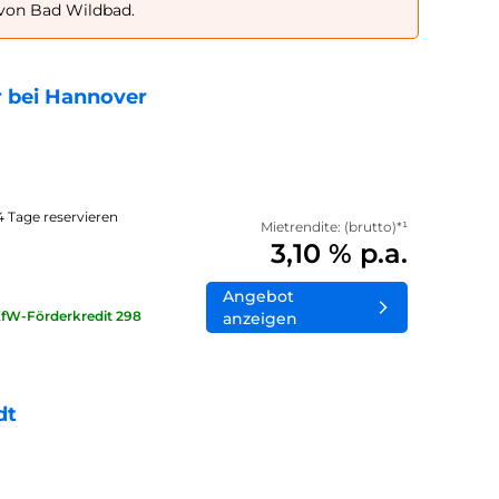
 von Bad Wildbad.
 bei Hannover
14 Tage reservieren
Mietrendite: (brutto)*¹
3,10 % p.a.
Angebot
KfW-Förderkredit 298
anzeigen
dt