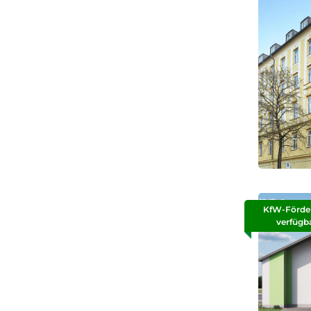
KfW-Förde
verfügb