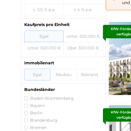
und 
≥. 3,5 % p.a.
≥ 4 % p.a.
Kaufpreis pro Einheit
KfW-Förde
verfügb
Egal
Unter 200.000 €
Unter 300.000 €
Über 300.000 €
Immobilenart
Egal
Neubau
Bestand
Bundesländer
Baden-Württemberg
Bayern
KfW-Förde
Berlin
verfügb
Brandenburg
Bremen