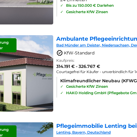
✓
Bis zu 150.000 € Darlehen
✓
Gesicherte KfW Zinsen
Ambulante Pflegeeinrichtu
rung
Bad Münder am Deister, Niedersachsen, De
ar
KfW-Standard
Kaufpreis:
314.191 € - 326.767 €
Courtagefrei für Käufer - unverbindlich für 
Klimafreundlicher Neubau (KFWG
✓
Gesicherte KfW Zinsen
✓
HAKO Holding GmbH (Pflegebote Gm
Pflegeimmobilie Lenting bei
rung
Lenting, Bayern, Deutschland
ar