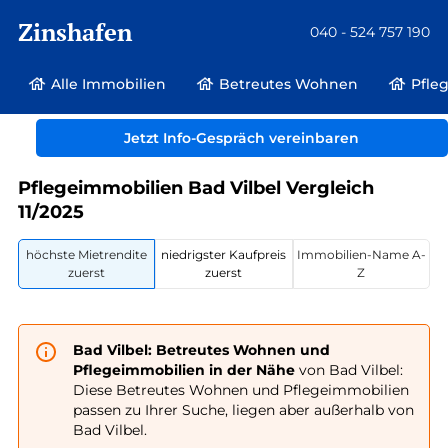
Zinshafen
040 - 524 757 190
Alle Immobilien
Betreutes Wohnen
Pfle
Betreutes Wohnen und Pflegeimmobilien
Deutschland
Hessen
Jetzt Info-Gespräch vereinbaren
Bad Vilbel
Pflegeimmobilien Bad Vilbel Vergleich
11/2025
höchste Mietrendite
niedrigster Kaufpreis
Immobilien-Name A-
zuerst
zuerst
Z
Bad Vilbel: Betreutes Wohnen und
Pflegeimmobilien in der Nähe
von Bad Vilbel:
Diese Betreutes Wohnen und Pflegeimmobilien
passen zu Ihrer Suche, liegen aber außerhalb von
Bad Vilbel.