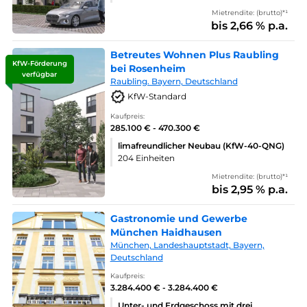
Mietrendite: (brutto)*¹
bis 2,66 % p.a.
Betreutes Wohnen Plus Raubling
KfW-Förderung
bei Rosenheim
verfügbar
Raubling. Bayern, Deutschland
KfW-Standard
Kaufpreis:
285.100 € - 470.300 €
limafreundlicher Neubau (KfW-40-QNG)
204 Einheiten
Mietrendite: (brutto)*¹
bis 2,95 % p.a.
Gastronomie und Gewerbe
München Haidhausen
München, Landeshauptstadt, Bayern,
Deutschland
Kaufpreis:
3.284.400 € - 3.284.400 €
Unter- und Erdgeschoss mit drei