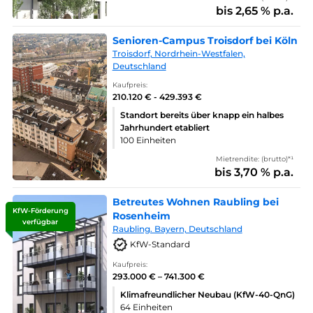
bis 2,65 % p.a.
Senioren-Campus Troisdorf bei Köln
Troisdorf, Nordrhein-Westfalen,
Deutschland
Kaufpreis:
210.120 € - 429.393 €
Standort bereits über knapp ein halbes
Jahrhundert etabliert
100 Einheiten
Mietrendite: (brutto)*¹
bis 3,70 % p.a.
Betreutes Wohnen Raubling bei
KfW-Förderung
Rosenheim
verfügbar
Raubling. Bayern, Deutschland
KfW-Standard
Kaufpreis:
293.000 € – 741.300 €
Klimafreundlicher Neubau (KfW-40-QnG)
64 Einheiten