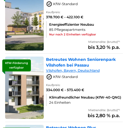
KfW-Standard
Kaufpreis:
378.700 € - 422.100 €
Energieeffizienter Neubau
85 Pflegeapartments
Nur noch 2 Einheiten verfügbar
Mietrendite: (brutto)*¹
bis 3,20 % p.a.
Betreutes Wohnen Seniorenpark
KfW-Förderung
Vilshofen bei Passau
verfügbar
Vilshofen, Bayern, Deutschland
KfW-Standard
Kaufpreis:
334.000 € - 573.400 €
Klimafreundlicher Neubau (KfW-40-QNG)
24 Einheiten
Mietrendite: (brutto)*¹
bis 2,80 % p.a.
Betreutes Wohnen Plus