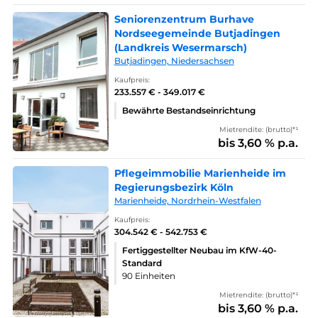
Seniorenzentrum Burhave
Nordseegemeinde Butjadingen
(Landkreis Wesermarsch)
Butjadingen, Niedersachsen
Kaufpreis:
233.557 € - 349.017 €
Bewährte Bestandseinrichtung
Mietrendite: (brutto)*¹
bis 3,60 % p.a.
Pflegeimmobilie Marienheide im
Regierungsbezirk Köln
Marienheide, Nordrhein-Westfalen
Kaufpreis:
304.542 € - 542.753 €
Fertiggestellter Neubau im KfW-40-
Standard
90 Einheiten
Mietrendite: (brutto)*¹
bis 3,60 % p.a.