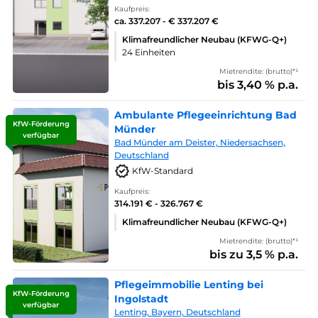
Kaufpreis:
ca. 337.207 - € 337.207 €
Klimafreundlicher Neubau (KFWG-Q+)
24 Einheiten
Mietrendite: (brutto)*¹
bis 3,40 % p.a.
Ambulante Pflegeeinrichtung Bad
KfW-Förderung
Münder
verfügbar
Bad Münder am Deister, Niedersachsen,
Deutschland
KfW-Standard
Kaufpreis:
314.191 € - 326.767 €
Klimafreundlicher Neubau (KFWG-Q+)
Mietrendite: (brutto)*¹
bis zu 3,5 % p.a.
Pflegeimmobilie Lenting bei
KfW-Förderung
Ingolstadt
verfügbar
Lenting, Bayern, Deutschland