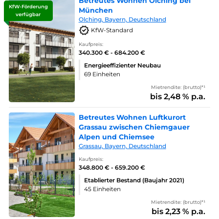
Betreutes Wohnen Olching bei
KfW-Förderung
München
verfügbar
Olching, Bayern, Deutschland
KfW-Standard
Kaufpreis:
340.300 € - 684.200 €
Energieeffizienter Neubau
69 Einheiten
Mietrendite: (brutto)*¹
bis 2,48 % p.a.
Betreutes Wohnen Luftkurort
Grassau zwischen Chiemgauer
Alpen und Chiemsee
Grassau, Bayern, Deutschland
Kaufpreis:
348.800 € - 659.200 €
Etablierter Bestand (Baujahr 2021)
45 Einheiten
Mietrendite: (brutto)*¹
bis 2,23 % p.a.