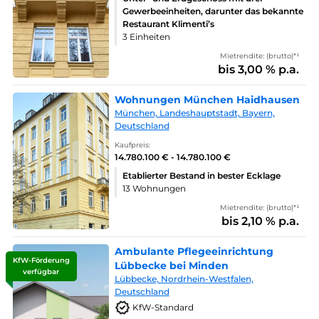
Gewerbeeinheiten, darunter das bekannte
Restaurant Klimenti’s
3 Einheiten
Mietrendite: (brutto)*¹
bis 3,00 % p.a.
Wohnungen München Haidhausen
München, Landeshauptstadt, Bayern,
Deutschland
Kaufpreis:
14.780.100 € - 14.780.100 €
Etablierter Bestand in bester Ecklage
13 Wohnungen
Mietrendite: (brutto)*¹
bis 2,10 % p.a.
Ambulante Pflegeeinrichtung
KfW-Förderung
Lübbecke bei Minden
verfügbar
Lübbecke, Nordrhein-Westfalen,
Deutschland
KfW-Standard