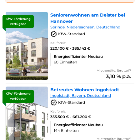
Seniorenwohnen am Deister bei
KfW-Förderung
Hannover
verfügbar
Springe, Niedersachsen, Deutschland
KfW-Standard
Kaufpreis:
220.100 € - 385.142 €
Energieeffizienter Neubau
60 Einheiten
Mietrendite: (brutto)*¹
3,10 % p.a.
Betreutes Wohnen Ingolstadt
KfW-Förderung
Ingolstadt, Bayern, Deutschland
verfügbar
KfW-Standard
Kaufpreis:
355.500 € - 661.200 €
Energieeffizienter Neubau
144 Einheiten
Mietrendite: (brutto)*¹