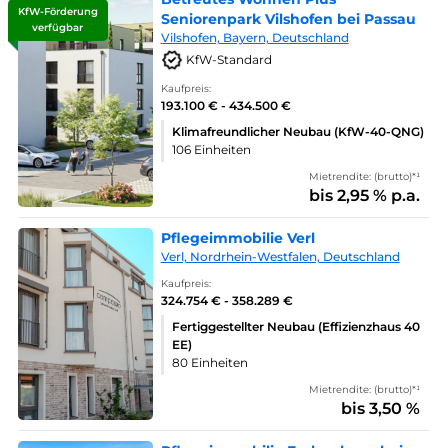
KfW-Förderung
Seniorenpark Vilshofen bei Passau
verfügbar
Vilshofen, Bayern, Deutschland
KfW-Standard
Kaufpreis:
193.100 € - 434.500 €
Klimafreundlicher Neubau (KfW-40-QNG)
106 Einheiten
Mietrendite: (brutto)*¹
bis 2,95 % p.a.
Pflegeimmobilie Verl
Verl, Nordrhein-Westfalen, Deutschland
Kaufpreis:
324.754 € - 358.289 €
Fertiggestellter Neubau (Effizienzhaus 40
EE)
80 Einheiten
Mietrendite: (brutto)*¹
bis 3,50 %