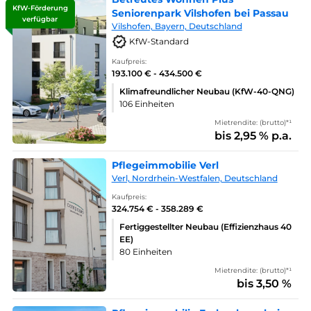
KfW-Förderung
Seniorenpark Vilshofen bei Passau
verfügbar
Vilshofen, Bayern, Deutschland
KfW-Standard
Kaufpreis:
193.100 € - 434.500 €
Klimafreundlicher Neubau (KfW-40-QNG)
106 Einheiten
Mietrendite: (brutto)*¹
bis 2,95 % p.a.
Pflegeimmobilie Verl
Verl, Nordrhein-Westfalen, Deutschland
Kaufpreis:
324.754 € - 358.289 €
Fertiggestellter Neubau (Effizienzhaus 40
EE)
80 Einheiten
Mietrendite: (brutto)*¹
bis 3,50 %