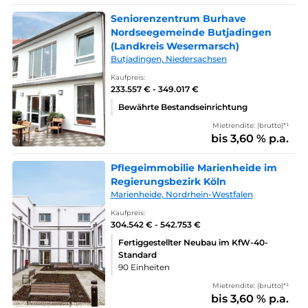
Seniorenzentrum Burhave
Nordseegemeinde Butjadingen
(Landkreis Wesermarsch)
Butjadingen, Niedersachsen
Kaufpreis:
233.557 € - 349.017 €
Bewährte Bestandseinrichtung
Mietrendite: (brutto)*¹
bis 3,60 % p.a.
Pflegeimmobilie Marienheide im
Regierungsbezirk Köln
Marienheide, Nordrhein-Westfalen
Kaufpreis:
304.542 € - 542.753 €
Fertiggestellter Neubau im KfW-40-
Standard
90 Einheiten
Mietrendite: (brutto)*¹
bis 3,60 % p.a.