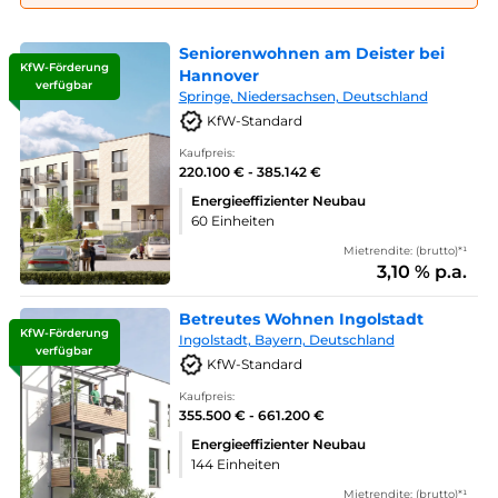
Seniorenwohnen am Deister bei
KfW-Förderung
Hannover
verfügbar
Springe, Niedersachsen, Deutschland
KfW-Standard
Kaufpreis:
220.100 € - 385.142 €
Energieeffizienter Neubau
60 Einheiten
Mietrendite: (brutto)*¹
3,10 % p.a.
Betreutes Wohnen Ingolstadt
KfW-Förderung
Ingolstadt, Bayern, Deutschland
verfügbar
KfW-Standard
Kaufpreis:
355.500 € - 661.200 €
Energieeffizienter Neubau
144 Einheiten
Mietrendite: (brutto)*¹