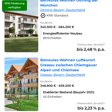
Betreutes Wohnen Olching bei
KfW-Förderung
München
verfügbar
Olching, Bayern, Deutschland
KfW-Standard
Kaufpreis:
340.300 € - 684.200 €
Energieeffizienter Neubau
69 Einheiten
Mietrendite: (brutto)*¹
bis 2,48 % p.a.
Betreutes Wohnen Luftkurort
Grassau zwischen Chiemgauer
Alpen und Chiemsee
Grassau, Bayern, Deutschland
Kaufpreis:
348.800 € - 659.200 €
Etablierter Bestand (Baujahr 2021)
45 Einheiten
Mietrendite: (brutto)*¹
bis 2,23 % p.a.