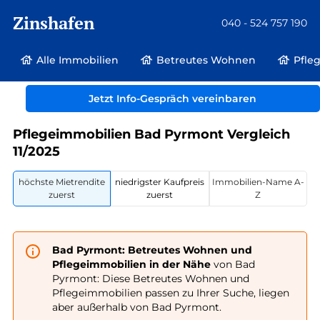
Zinshafen
040 - 524 757 190
Alle Immobilien
Betreutes Wohnen
Pfle
Betreutes Wohnen und Pflegeimmobilien
Deutschland
Niedersachsen
Jetzt Info-Gespräch vereinbaren
Bad Pyrmont
Pflegeimmobilien Bad Pyrmont Vergleich
11/2025
höchste Mietrendite
niedrigster Kaufpreis
Immobilien-Name A-
zuerst
zuerst
Z
Bad Pyrmont: Betreutes Wohnen und
Pflegeimmobilien in der Nähe
von Bad
Pyrmont: Diese Betreutes Wohnen und
Pflegeimmobilien passen zu Ihrer Suche, liegen
aber außerhalb von Bad Pyrmont.