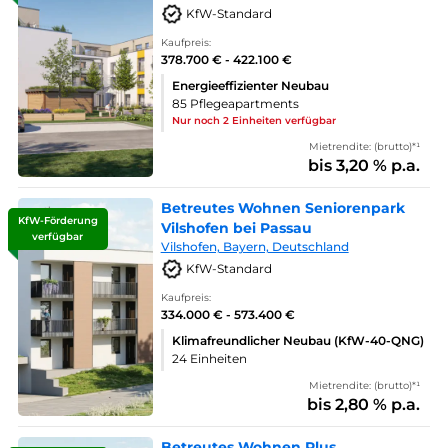
KfW-Standard
Kaufpreis:
378.700 € - 422.100 €
Energieeffizienter Neubau
85 Pflegeapartments
Nur noch 2 Einheiten verfügbar
Mietrendite: (brutto)*¹
bis 3,20 % p.a.
Betreutes Wohnen Seniorenpark
KfW-Förderung
Vilshofen bei Passau
verfügbar
Vilshofen, Bayern, Deutschland
KfW-Standard
Kaufpreis:
334.000 € - 573.400 €
Klimafreundlicher Neubau (KfW-40-QNG)
24 Einheiten
Mietrendite: (brutto)*¹
bis 2,80 % p.a.
Betreutes Wohnen Plus