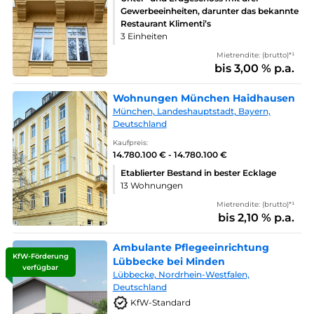
Gewerbeeinheiten, darunter das bekannte
Restaurant Klimenti’s
3 Einheiten
Mietrendite: (brutto)*¹
bis 3,00 % p.a.
Wohnungen München Haidhausen
München, Landeshauptstadt, Bayern,
Deutschland
Kaufpreis:
14.780.100 € - 14.780.100 €
Etablierter Bestand in bester Ecklage
13 Wohnungen
Mietrendite: (brutto)*¹
bis 2,10 % p.a.
Ambulante Pflegeeinrichtung
KfW-Förderung
Lübbecke bei Minden
verfügbar
Lübbecke, Nordrhein-Westfalen,
Deutschland
KfW-Standard