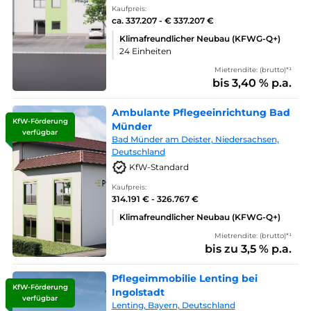
Kaufpreis:
ca. 337.207 - € 337.207 €
Klimafreundlicher Neubau (KFWG-Q+)
24 Einheiten
Mietrendite: (brutto)*¹
bis 3,40 % p.a.
Ambulante Pflegeeinrichtung Bad
KfW-Förderung
Münder
verfügbar
Bad Münder am Deister, Niedersachsen,
Deutschland
KfW-Standard
Kaufpreis:
314.191 € - 326.767 €
Klimafreundlicher Neubau (KFWG-Q+)
Mietrendite: (brutto)*¹
bis zu 3,5 % p.a.
Pflegeimmobilie Lenting bei
KfW-Förderung
Ingolstadt
verfügbar
Lenting, Bayern, Deutschland