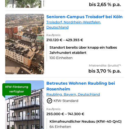
bis 2,65 % p.a.
Senioren-Campus Troisdorf bei Köln
Troisdorf, Nordrhein-Westfalen,
Deutschland
Kaufpreis:
210.120 € - 429.393 €
Standort bereits über knapp ein halbes
Jahrhundert etabliert
100 Einheiten
Mietrendite: (brutto)*¹
bis 3,70 % p.a.
Betreutes Wohnen Raubling bei
KfW-Förderung
Rosenheim
verfügbar
Raubling. Bayern, Deutschland
KfW-Standard
Kaufpreis:
293.000 € – 741.300 €
Klimafreundlicher Neubau (KfW-40-QnG)
64 Einheiten