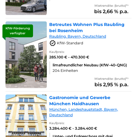
Mietrendite: (brutto)*¹
bis 2,66 % p.a.
Betreutes Wohnen Plus Raubling
KfW-Förderung
bei Rosenheim
verfügbar
Raubling. Bayern, Deutschland
KfW-Standard
Kaufpreis:
285.100 € - 470.300 €
limafreundlicher Neubau (KfW-40-QNG)
204 Einheiten
Mietrendite: (brutto)*¹
bis 2,95 % p.a.
Gastronomie und Gewerbe
München Haidhausen
München, Landeshauptstadt, Bayern,
Deutschland
Kaufpreis:
3.284.400 € - 3.284.400 €
Unter- und Erdgeschoss mit drei