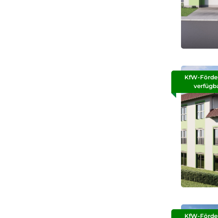
KfW-Förde
verfügb
KfW-Förde