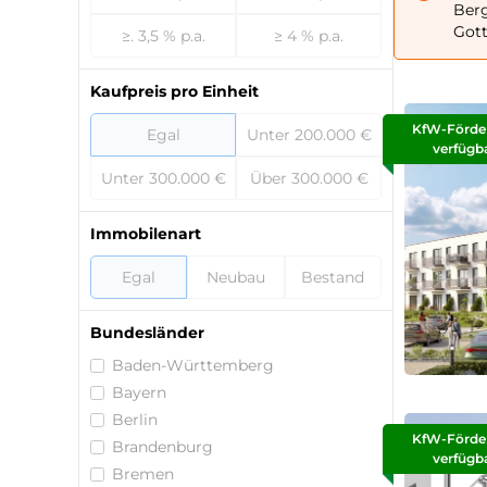
Berg
Gott
≥. 3,5 % p.a.
≥ 4 % p.a.
Kaufpreis pro Einheit
KfW-Förde
Egal
Unter 200.000 €
verfügb
Unter 300.000 €
Über 300.000 €
Immobilenart
Egal
Neubau
Bestand
Bundesländer
Baden-Württemberg
Bayern
Berlin
KfW-Förde
Brandenburg
verfügb
Bremen