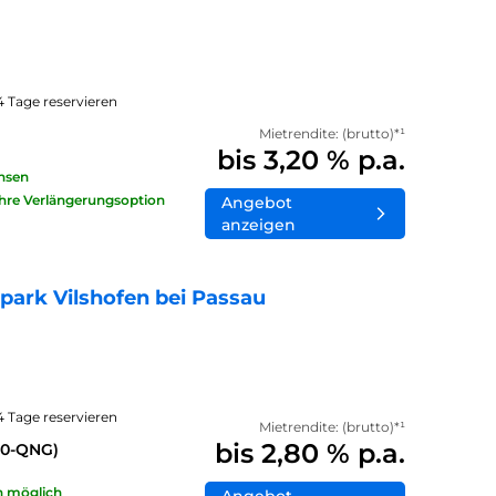
14 Tage reservieren
Mietrendite: (brutto)*¹
bis 3,20 % p.a.
insen
ahre Verlängerungsoption
Angebot
anzeigen
ark Vilshofen bei Passau
14 Tage reservieren
Mietrendite: (brutto)*¹
bis 2,80 % p.a.
40-QNG)
n möglich