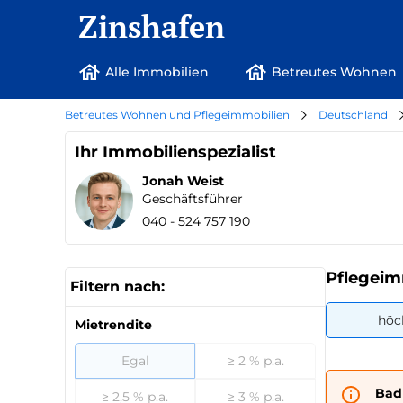
Zinshafen
Alle Immobilien
Betreutes Wohnen
Betreutes Wohnen und Pflegeimmobilien
Deutschland
Ihr Immobilienspezialist
Jonah Weist
Geschäftsführer
040 - 524 757 190
Pflegeim
Filtern nach:
höc
Mietrendite
Egal
≥ 2 % p.a.
Bad
≥ 2,5 % p.a.
≥ 3 % p.a.