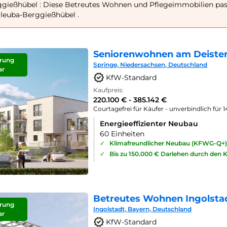
gießhübel : Diese Betreutes Wohnen und Pflegeimmobilien pass
leuba-Berggießhübel .
Seniorenwohnen am Deister
rung
Springe, Niedersachsen, Deutschland
ar
KfW-Standard
Kaufpreis:
220.100 € - 385.142 €
Courtagefrei für Käufer - unverbindlich für 
Energieeffizienter Neubau
60 Einheiten
✓
Klimafreundlicher Neubau (KFWG-Q+)
✓
Bis zu 150.000 € Darlehen durch den 
Betreutes Wohnen Ingolsta
rung
Ingolstadt, Bayern, Deutschland
ar
KfW-Standard