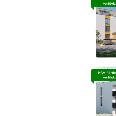
verfügb
KfW-Förde
verfügb