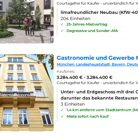
Courtagefrei für Käufer - unverbindlich für 
limafreundlicher Neubau (KfW-4
204 Einheiten
✓
25-Jahres-Mietvertrag
✓
Degressive und Sonder-AfA
Gastronomie und Gewerbe 
München, Landeshauptstadt, Bayern, Deut
Kaufpreis:
3.284.400 € - 3.284.400 €
Courtagefrei für Käufer - unverbindlich für 
Unter- und Erdgeschoss mit drei 
darunter das bekannte Restaurant
3 Einheiten
✓
1,4 km entfernt vom Stadtzentrum (Ma
✓
Miete sofort nach Kauf