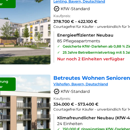
Lenting, Bayern, Deutschland
ar
KfW-Standard
Kaufpreis:
378.700 € - 422.100 €
Courtagefrei für Käufer - unverbindlich für 
Energieeffizienter Neubau
85 Pflegeapartments
✓
Gesicherte KfW-Darlehen ab 0,88 % Z
✓
25 Jahre Betreibermietvertrag mit 5 J
Nur noch 2 Einheiten verfügbar
Betreutes Wohnen Seniorenp
rung
Vilshofen, Bayern, Deutschland
ar
KfW-Standard
Kaufpreis:
334.000 € - 573.400 €
Courtagefrei für Käufer - unverbindlich für 
Klimafreundlicher Neubau (KfW-
24 Einheiten
✓
150.000 € zinsgünstiges KfW-Darlehe