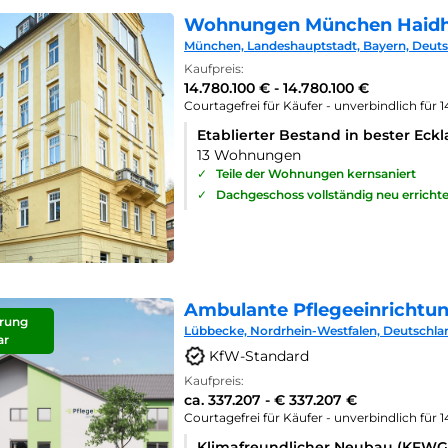
Wohnungen München Haid
München, Landeshauptstadt, Bayern, Deut
Kaufpreis:
14.780.100 € - 14.780.100 €
Courtagefrei für Käufer - unverbindlich für 
Etablierter Bestand in bester Eck
13 Wohnungen
✓
Teile der Wohnungen kernsaniert
✓
Dachgeschoss vollständig neu errichte
Ambulante Pflegeeinrichtu
rung
Lübbecke, Nordrhein-Westfalen, Deutschla
ar
KfW-Standard
Kaufpreis:
ca. 337.207 - € 337.207 €
Courtagefrei für Käufer - unverbindlich für 
Klimafreundlicher Neubau (KFWG