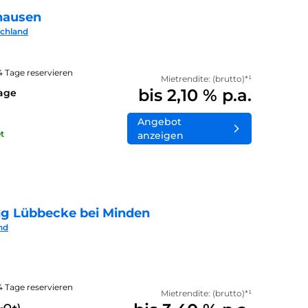
hausen
schland
14 Tage reservieren
Mietrendite: (brutto)*¹
bis 2,10 % p.a.
lage
Angebot
t
anzeigen
ng Lübbecke bei Minden
nd
14 Tage reservieren
Mietrendite: (brutto)*¹
-Q+)