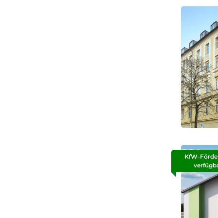
KfW-Förde
verfügb