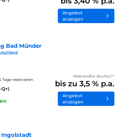
bis 3,40 % p.a.
Angebot
anzeigen
ng Bad Münder
utschland
Mietrendite: (brutto)*¹
14 Tage reservieren
bis zu 3,5 % p.a.
-Q+)
Angebot
bH)
anzeigen
 Ingolstadt