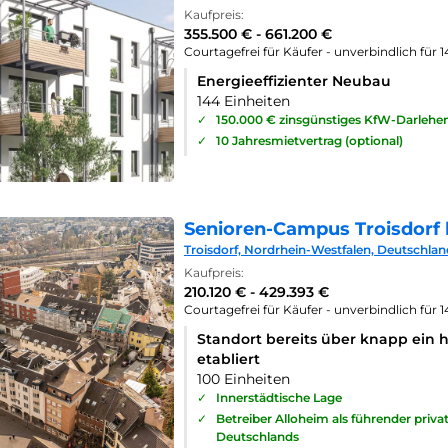
Kaufpreis:
355.500 € - 661.200 €
Courtagefrei für Käufer - unverbindlich für 
Energieeffizienter Neubau
144 Einheiten
✓
150.000 € zinsgünstiges KfW-Darlehe
✓
10 Jahresmietvertrag (optional)
Senioren-Campus Troisdorf 
Troisdorf, Nordrhein-Westfalen, Deutschlan
Kaufpreis:
210.120 € - 429.393 €
Courtagefrei für Käufer - unverbindlich für 
Standort bereits über knapp ein 
etabliert
100 Einheiten
✓
Innerstädtische Lage
✓
Betreiber Alloheim als führender priv
Deutschlands