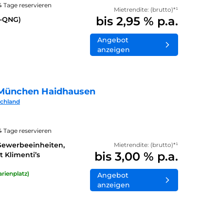
14 Tage reservieren
Mietrendite: (brutto)*¹
bis 2,95 % p.a.
0-QNG)
Angebot
anzeigen
München Haidhausen
schland
14 Tage reservieren
Gewerbeeinheiten,
Mietrendite: (brutto)*¹
bis 3,00 % p.a.
 Klimenti’s
rienplatz)
Angebot
anzeigen