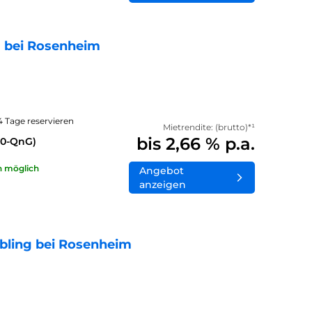
 bei Rosenheim
14 Tage reservieren
Mietrendite: (brutto)*¹
bis 2,66 % p.a.
40-QnG)
n möglich
Angebot
anzeigen
bling bei Rosenheim