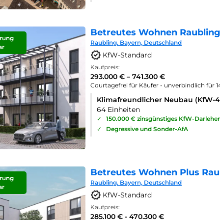
Betreutes Wohnen Raubling
rung
Raubling. Bayern, Deutschland
ar
KfW-Standard
Kaufpreis:
293.000 € – 741.300 €
Courtagefrei für Käufer - unverbindlich für 
Klimafreundlicher Neubau (KfW-
64 Einheiten
✓
150.000 € zinsgünstiges KfW-Darlehe
✓
Degressive und Sonder-AfA
Betreutes Wohnen Plus Rau
rung
Raubling. Bayern, Deutschland
ar
KfW-Standard
Kaufpreis:
285.100 € - 470.300 €