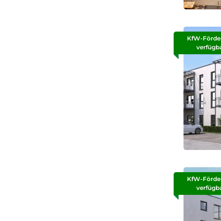
KfW-Förde
verfügb
KfW-Förde
verfügb