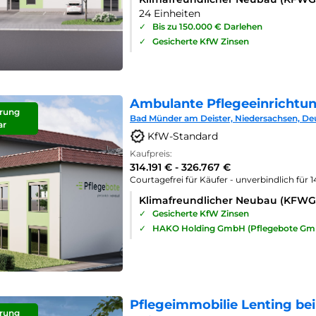
24 Einheiten
✓
Bis zu 150.000 € Darlehen
✓
Gesicherte KfW Zinsen
Ambulante Pflegeeinrichtu
rung
Bad Münder am Deister, Niedersachsen, De
ar
KfW-Standard
Kaufpreis:
314.191 € - 326.767 €
Courtagefrei für Käufer - unverbindlich für 
Klimafreundlicher Neubau (KFWG
✓
Gesicherte KfW Zinsen
✓
HAKO Holding GmbH (Pflegebote Gm
Pflegeimmobilie Lenting bei
rung