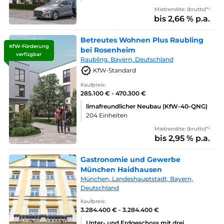
Mietrendite: (brutto)*¹
bis 2,66 % p.a.
Betreutes Wohnen Plus Raubling
KfW-Förderung
bei Rosenheim
verfügbar
Raubling. Bayern, Deutschland
KfW-Standard
Kaufpreis:
285.100 € - 470.300 €
limafreundlicher Neubau (KfW-40-QNG)
204 Einheiten
Mietrendite: (brutto)*¹
bis 2,95 % p.a.
Gastronomie und Gewerbe
München Haidhausen
München, Landeshauptstadt, Bayern,
Deutschland
Kaufpreis:
3.284.400 € - 3.284.400 €
Unter- und Erdgeschoss mit drei