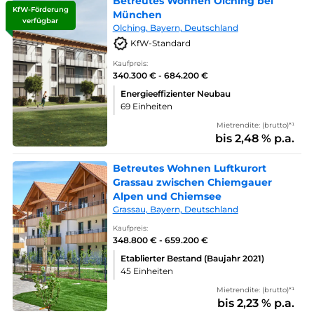
Betreutes Wohnen Olching bei
KfW-Förderung
München
verfügbar
Olching, Bayern, Deutschland
KfW-Standard
Kaufpreis:
340.300 € - 684.200 €
Energieeffizienter Neubau
69 Einheiten
Mietrendite: (brutto)*¹
bis 2,48 % p.a.
Betreutes Wohnen Luftkurort
Grassau zwischen Chiemgauer
Alpen und Chiemsee
Grassau, Bayern, Deutschland
Kaufpreis:
348.800 € - 659.200 €
Etablierter Bestand (Baujahr 2021)
45 Einheiten
Mietrendite: (brutto)*¹
bis 2,23 % p.a.