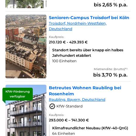
bis 2,65 % p.a.
Senioren-Campus Troisdorf bei Köln
Troisdorf, Nordrhein-Westfalen,
Deutschland
Kaufpreis:
210.120 € - 429.393 €
Standort bereits über knapp ein halbes
Jahrhundert etabliert
100 Einheiten
Mietrendite: (brutto)*¹
bis 3,70 % p.a.
Betreutes Wohnen Raubling bei
KfW-Förderung
Rosenheim
verfügbar
Raubling. Bayern, Deutschland
KfW-Standard
Kaufpreis:
293.000 € – 741.300 €
Klimafreundlicher Neubau (KfW-40-QnG)
64 Einheiten