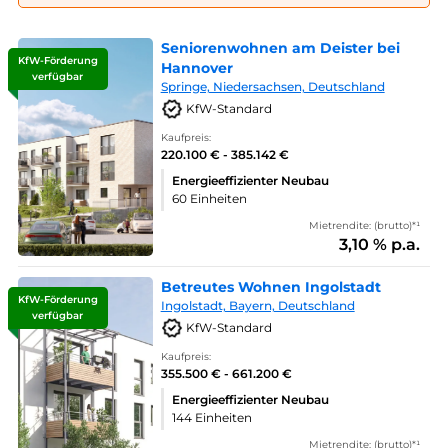
Seniorenwohnen am Deister bei
KfW-Förderung
Hannover
verfügbar
Springe, Niedersachsen, Deutschland
KfW-Standard
Kaufpreis:
220.100 € - 385.142 €
Energieeffizienter Neubau
60 Einheiten
Mietrendite: (brutto)*¹
3,10 % p.a.
Betreutes Wohnen Ingolstadt
KfW-Förderung
Ingolstadt, Bayern, Deutschland
verfügbar
KfW-Standard
Kaufpreis:
355.500 € - 661.200 €
Energieeffizienter Neubau
144 Einheiten
Mietrendite: (brutto)*¹