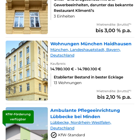
Gewerbeeinheiten, darunter das bekannte
Restaurant Klimenti’s
3 Einheiten
Mietrendite: (brutto)*¹
bis 3,00 % p.a.
Wohnungen München Haidhausen
München, Landeshauptstadt, Bayern,
Deutschland
Kaufpreis:
14.780.100 € - 14.780.100 €
Etablierter Bestand in bester Ecklage
13 Wohnungen
Mietrendite: (brutto)*¹
bis 2,10 % p.a.
Ambulante Pflegeeinrichtung
KfW-Förderung
Lübbecke bei Minden
verfügbar
Lübbecke, Nordrhein-Westfalen,
Deutschland
KfW-Standard