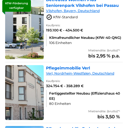
KfW-Förderung
Seniorenpark Vilshofen bei Passau
verfügbar
Vilshofen, Bayern, Deutschland
KfW-Standard
Kaufpreis:
193.100 € - 434.500 €
Klimafreundlicher Neubau (KfW-40-QNG)
106 Einheiten
Mietrendite: (brutto)*¹
bis 2,95 % p.a.
Pflegeimmobilie Verl
Verl, Nordrhein-Westfalen, Deutschland
Kaufpreis:
324.754 € - 358.289 €
Fertiggestellter Neubau (Effizienzhaus 40
EE)
80 Einheiten
Mietrendite: (brutto)*¹
bis 3,50 %