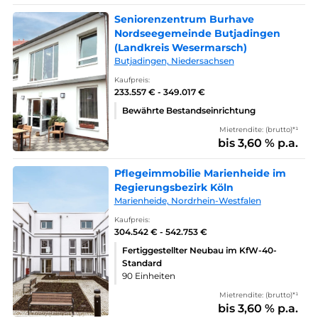
Seniorenzentrum Burhave
Nordseegemeinde Butjadingen
(Landkreis Wesermarsch)
Butjadingen, Niedersachsen
Kaufpreis:
233.557 € - 349.017 €
Bewährte Bestandseinrichtung
Mietrendite: (brutto)*¹
bis 3,60 % p.a.
Pflegeimmobilie Marienheide im
Regierungsbezirk Köln
Marienheide, Nordrhein-Westfalen
Kaufpreis:
304.542 € - 542.753 €
Fertiggestellter Neubau im KfW-40-
Standard
90 Einheiten
Mietrendite: (brutto)*¹
bis 3,60 % p.a.