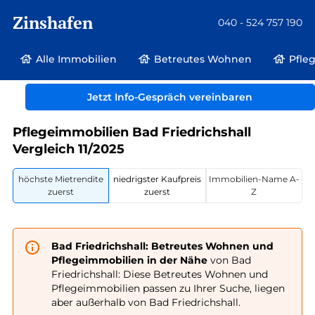
Zinshafen
040 - 524 757 190
Alle Immobilien
Betreutes Wohnen
Pfle
Betreutes Wohnen und Pflegeimmobilien
Deutschland
Jetzt Info-Gespräch vereinbaren
Baden-Württemberg
Bad Friedrichshall
Pflegeimmobilien Bad Friedrichshall
Vergleich 11/2025
höchste Mietrendite
niedrigster Kaufpreis
Immobilien-Name A-
zuerst
zuerst
Z
Bad Friedrichshall: Betreutes Wohnen und
Pflegeimmobilien in der Nähe
von Bad
Friedrichshall: Diese Betreutes Wohnen und
Pflegeimmobilien passen zu Ihrer Suche, liegen
aber außerhalb von Bad Friedrichshall.