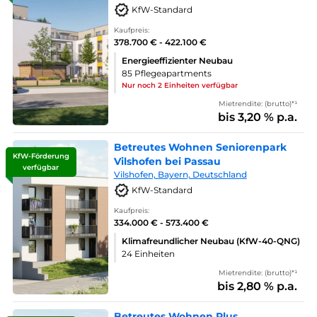
KfW-Standard
Kaufpreis:
378.700 € - 422.100 €
Energieeffizienter Neubau
85 Pflegeapartments
Nur noch 2 Einheiten verfügbar
Mietrendite: (brutto)*¹
bis 3,20 % p.a.
Betreutes Wohnen Seniorenpark
KfW-Förderung
Vilshofen bei Passau
verfügbar
Vilshofen, Bayern, Deutschland
KfW-Standard
Kaufpreis:
334.000 € - 573.400 €
Klimafreundlicher Neubau (KfW-40-QNG)
24 Einheiten
Mietrendite: (brutto)*¹
bis 2,80 % p.a.
Betreutes Wohnen Plus