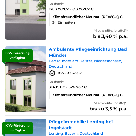
Kaufpreis:
ca. 337.207 - € 337.207 €
Klimafreundlicher Neubau (KFWG-Q+)
24 Einheiten
Mietrendite: (brutto)*¹
bis 3,40 % p.a.
Ambulante Pflegeeinrichtung Bad
KfW-Förderung
Münder
verfügbar
Bad Münder am Deister, Niedersachsen,
Deutschland
KfW-Standard
Kaufpreis:
314.191 € - 326.767 €
Klimafreundlicher Neubau (KFWG-Q+)
Mietrendite: (brutto)*¹
bis zu 3,5 % p.a.
Pflegeimmobilie Lenting bei
KfW-Förderung
Ingolstadt
verfügbar
Lenting, Bayern, Deutschland