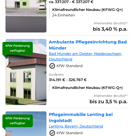
ca. 337.207 - € 337.207 €
Klimafreundlicher Neubau (KFWG-Q+)
24 Einheiten
Mietrendite: (brutto)*¹
bis 3,40 % p.a.
Ambulante Pflegeeinrichtung Bad
KfW-Förderung
Münder
verfügbar
Bad Münder am Deister, Niedersachsen,
Deutschland
KfW-Standard
Kaufpreis:
314.191 € - 326.767 €
Klimafreundlicher Neubau (KFWG-Q+)
Mietrendite: (brutto)*¹
bis zu 3,5 % p.a.
Pflegeimmobilie Lenting bei
KfW-Förderung
Ingolstadt
verfügbar
Lenting, Bayern, Deutschland
KfW-Standard