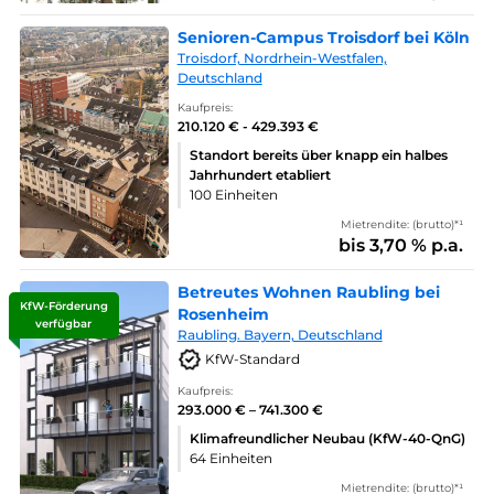
Senioren-Campus Troisdorf bei Köln
Troisdorf, Nordrhein-Westfalen,
Deutschland
Kaufpreis:
210.120 € - 429.393 €
Standort bereits über knapp ein halbes
Jahrhundert etabliert
100 Einheiten
Mietrendite: (brutto)*¹
bis 3,70 % p.a.
Betreutes Wohnen Raubling bei
KfW-Förderung
Rosenheim
verfügbar
Raubling. Bayern, Deutschland
KfW-Standard
Kaufpreis:
293.000 € – 741.300 €
Klimafreundlicher Neubau (KfW-40-QnG)
64 Einheiten
Mietrendite: (brutto)*¹