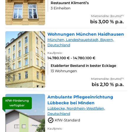
Restaurant Klimenti’s
3 Einheiten
Mietrendite: (brutto)*¹
bis 3,00 % p.a.
Wohnungen München Haidhausen
München, Landeshauptstadt, Bayern,
Deutschland
Kaufpreis:
14.780.100 € - 14.780.100 €
Etablierter Bestand in bester Ecklage
13 Wohnungen
Mietrendite: (brutto)*¹
bis 2,10 % p.a.
Ambulante Pflegeeinrichtung
KfW-Förderung
Lübbecke bei Minden
verfügbar
Lübbecke, Nordrhein-Westfalen,
Deutschland
KfW-Standard
Kaufpreis: