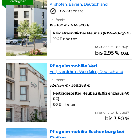
verfügbar
Vilshofen, Bayern, Deutschland
KfW-Standard
Kaufpreis:
193.100 € - 434.500 €
Klimafreundlicher Neubau (KfW-40-QNG)
106 Einheiten
Mietrendite: (brutto)*¹
bis 2,95 % p.a.
Pflegeimmobilie Verl
Verl, Nordrhein-Westfalen, Deutschland
Kaufpreis:
324.754 € - 358.289 €
Fertiggestellter Neubau (Effizienzhaus 40
EE)
80 Einheiten
Mietrendite: (brutto)*¹
bis 3,50 %
Pflegeimmobilie Eschenburg bei
Gießen