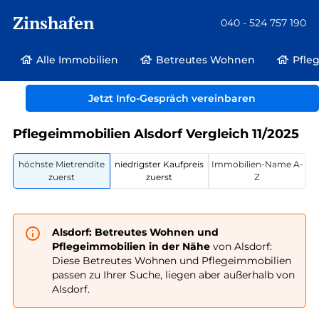
Zinshafen
040 - 524 757 190
Alle Immobilien
Betreutes Wohnen
Pfle
Betreutes Wohnen und Pflegeimmobilien
Deutschland
Jetzt Info-Gespräch vereinbaren
Nordrhein-Westfalen
Alsdorf
Pflegeimmobilien Alsdorf Vergleich 11/2025
höchste Mietrendite
niedrigster Kaufpreis
Immobilien-Name A-
zuerst
zuerst
Z
Alsdorf: Betreutes Wohnen und
Pflegeimmobilien in der Nähe
von Alsdorf:
Diese Betreutes Wohnen und Pflegeimmobilien
passen zu Ihrer Suche, liegen aber außerhalb von
Alsdorf.