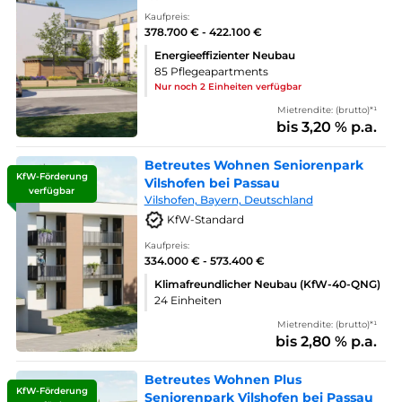
Kaufpreis:
378.700 € - 422.100 €
Energieeffizienter Neubau
85 Pflegeapartments
Nur noch 2 Einheiten verfügbar
Mietrendite: (brutto)*¹
bis 3,20 % p.a.
Betreutes Wohnen Seniorenpark
KfW-Förderung
Vilshofen bei Passau
verfügbar
Vilshofen, Bayern, Deutschland
KfW-Standard
Kaufpreis:
334.000 € - 573.400 €
Klimafreundlicher Neubau (KfW-40-QNG)
24 Einheiten
Mietrendite: (brutto)*¹
bis 2,80 % p.a.
Betreutes Wohnen Plus
KfW-Förderung
Seniorenpark Vilshofen bei Passau