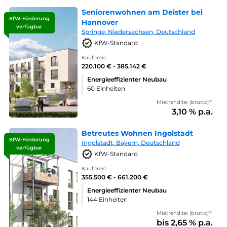
Seniorenwohnen am Deister bei
KfW-Förderung
Hannover
verfügbar
Springe, Niedersachsen, Deutschland
KfW-Standard
Kaufpreis:
220.100 € - 385.142 €
Energieeffizienter Neubau
60 Einheiten
Mietrendite: (brutto)*¹
3,10 % p.a.
Betreutes Wohnen Ingolstadt
KfW-Förderung
Ingolstadt, Bayern, Deutschland
verfügbar
KfW-Standard
Kaufpreis:
355.500 € - 661.200 €
Energieeffizienter Neubau
144 Einheiten
Mietrendite: (brutto)*¹
bis 2,65 % p.a.