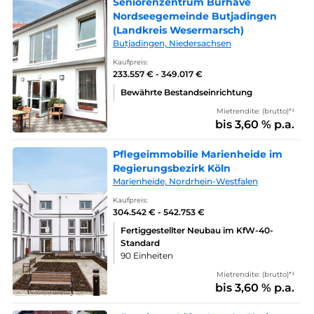
Seniorenzentrum Burhave
Nordseegemeinde Butjadingen
(Landkreis Wesermarsch)
Butjadingen, Niedersachsen
Kaufpreis:
233.557 € - 349.017 €
Bewährte Bestandseinrichtung
Mietrendite: (brutto)*¹
bis 3,60 % p.a.
Pflegeimmobilie Marienheide im
Regierungsbezirk Köln
Marienheide, Nordrhein-Westfalen
Kaufpreis:
304.542 € - 542.753 €
Fertiggestellter Neubau im KfW-40-
Standard
90 Einheiten
Mietrendite: (brutto)*¹
bis 3,60 % p.a.