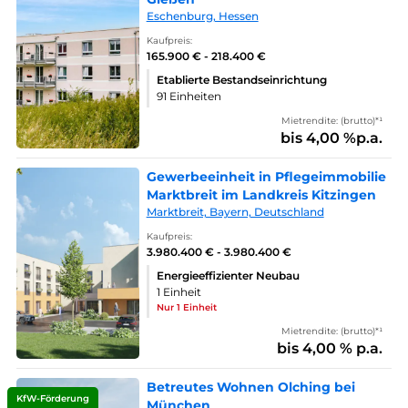
Eschenburg, Hessen
Kaufpreis:
165.900 € - 218.400 €
Etablierte Bestandseinrichtung
91 Einheiten
Mietrendite: (brutto)*¹
bis 4,00 %p.a.
Gewerbeeinheit in Pflegeimmobilie
Marktbreit im Landkreis Kitzingen
Marktbreit, Bayern, Deutschland
Kaufpreis:
3.980.400 € - 3.980.400 €
Energieeffizienter Neubau
1 Einheit
Nur 1 Einheit
Mietrendite: (brutto)*¹
bis 4,00 % p.a.
Betreutes Wohnen Olching bei
KfW-Förderung
München