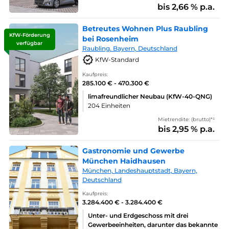
bis 2,66 % p.a.
Betreutes Wohnen Plus Raubling
KfW-Förderung
bei Rosenheim
verfügbar
Raubling. Bayern, Deutschland
KfW-Standard
Kaufpreis:
285.100 € - 470.300 €
limafreundlicher Neubau (KfW-40-QNG)
204 Einheiten
Mietrendite: (brutto)*¹
bis 2,95 % p.a.
Gastronomie und Gewerbe
München Haidhausen
München, Landeshauptstadt, Bayern,
Deutschland
Kaufpreis:
3.284.400 € - 3.284.400 €
Unter- und Erdgeschoss mit drei
Gewerbeeinheiten, darunter das bekannte