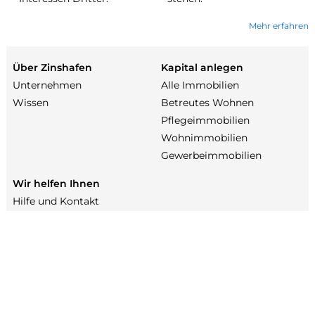
Mehr erfahren
Über Zinshafen
Kapital anlegen
Unternehmen
Alle Immobilien
Wissen
Betreutes Wohnen
Pflegeimmobilien
Wohnimmobilien
Gewerbeimmobilien
Wir helfen Ihnen
Hilfe und Kontakt
Terminbuchung
Häufige Fragen
Datenschutz
Impressum
Zinshafen.de ist Teil der
Zinshafen UG (haftungsbeschränkt) & Co. KG,